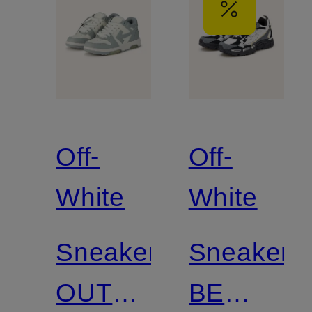
Off-
Off-
White
White
Sneaker
Sneaker
OUT
BE