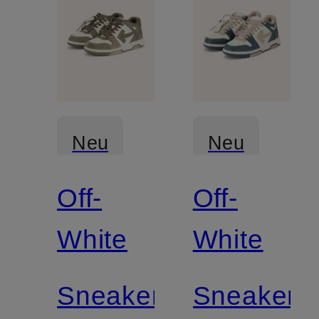
Neu
Neu
Off-
Off-
White
White
Sneaker
Sneaker