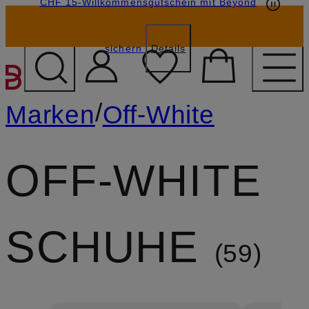
CHF 15-Willkommensgutschein mit Beyond
sichern
Details
ZUM HAUPTINHALT ÜBE
/
Marken
Off-White
OFF-WHITE
SCHUHE
59