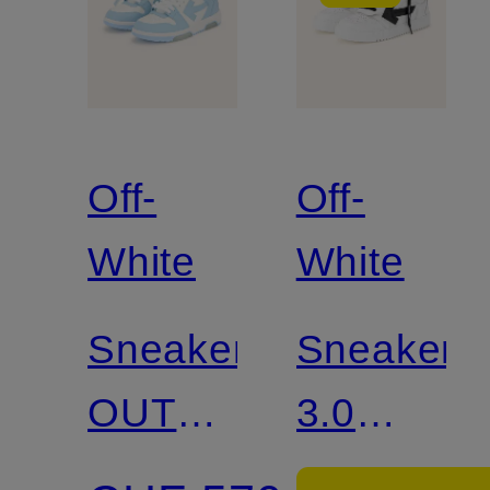
Off-
Off-
White
White
Sneaker
Sneaker
OUT
3.0
OF
FLOATIN