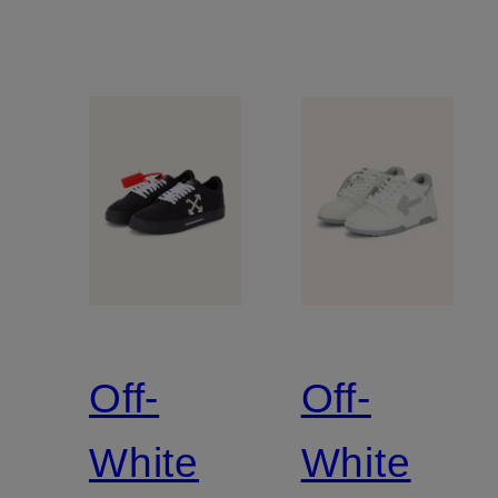
Off-
Off-
White
White