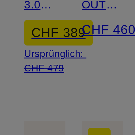
3.0
OUT
OFF
OF
CHF 46
CHF 389
COURT
OFFICE
Ursprünglich:
CHF 479