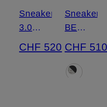
Sneaker
Sneaker
3.0
BE
COURT
RIGHT
CHF 520
CHF 51
BACK