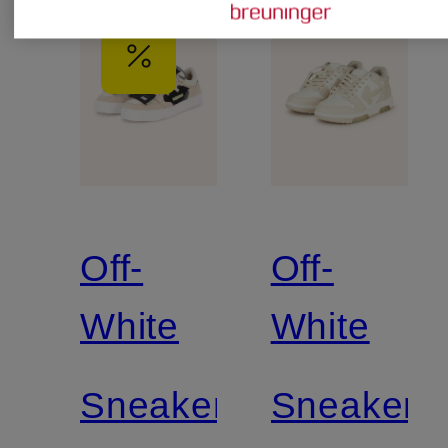
Off-
Off-
White
White
Sneaker
Sneaker