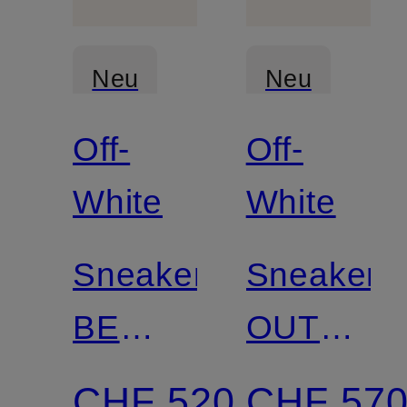
Neu
Neu
Off-
Off-
White
White
Sneaker
Sneaker
BE
OUT
RIGHT
OF
CHF 520
CHF 57