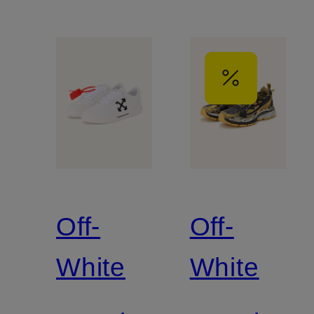
Off-
Off-
White
White