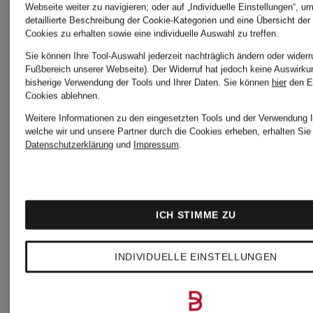
Sneaker
Hightop-
Webseite weiter zu navigieren; oder auf „Individuelle Einstellungen“, u
detaillierte Beschreibung der Cookie-Kategorien und eine Übersicht der
OUT
Sneaker
Cookies zu erhalten sowie eine individuelle Auswahl zu treffen.
Sie können Ihre Tool-Auswahl jederzeit nachträglich ändern oder widerr
Fußbereich unserer Webseite). Der Widerruf hat jedoch keine Auswirku
OF
OUT
bisherige Verwendung der Tools und Ihrer Daten.
Sie können
hier
den E
CHF 409
CHF 2
Cookies ablehnen.
OFFICE
OF
Weitere Informationen zu den eingesetzten Tools und der Verwendung I
welche wir und unsere Partner durch die Cookies erheben, erhalten Sie 
Datenschutzerklärung
und
Impressum
.
Ursprünglich:
Ursprünglic
OFFICE
CHF 570
CHF 570
ICH STIMME ZU
INDIVIDUELLE EINSTELLUNGEN