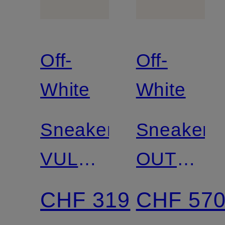
Off-
Off-
White
White
Sneaker
Sneaker
VULC
OUT
LOW
OF
CHF 319
CHF 57
OFFICE