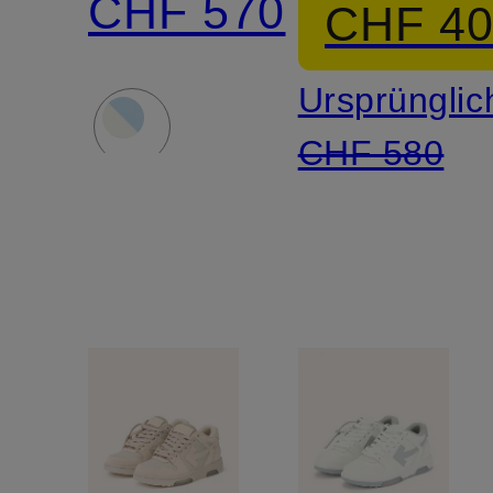
CHF 570
CHF 4
OFFICE
ARROW
Ursprünglic
CHF 580