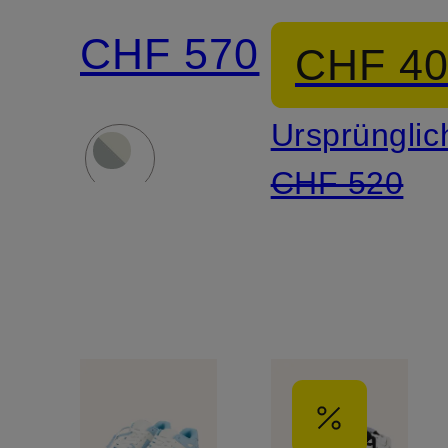
OF
RIGHT
CHF 570
CHF 4
OFFICE
BACK
Ursprünglic
CHF 520