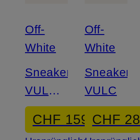
Off-
Off-
White
White
Sneaker
Sneaker
VULC
VULC
LOW
CHF 159
CHF 2