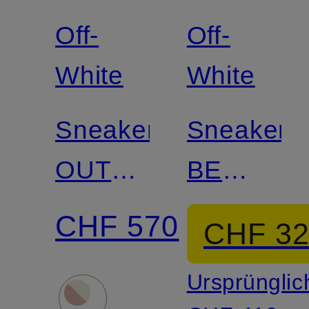
Off-
Off-
White
White
Sneaker
Sneaker
OUT
BE
OF
RIGHT
CHF 570
CHF 3
OFFICE
BACK
Ursprünglic