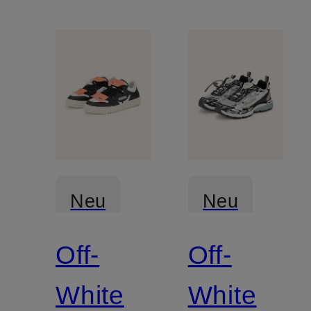
Neu
Neu
Off-
Off-
White
White