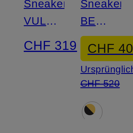
Sneaker
Sneaker
VULC
BE
LOW
RIGHT
CHF 319
CHF 4
BACK
Ursprünglic
CHF 520