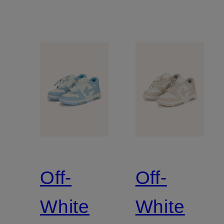
Off-
Off-
White
White