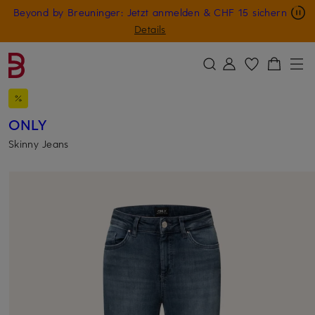
Nur in der App: -10 € auf digitale Geschenkkarten
Beyond by Breuninger: Jetzt anmelden & CHF 15 sichern
ZUM HAUPTINHALT ÜBERSPRINGEN
ZUM SUCHFELD ÜBERSPRINGE
GESCHENK20
Details
ONLY
Skinny Jeans