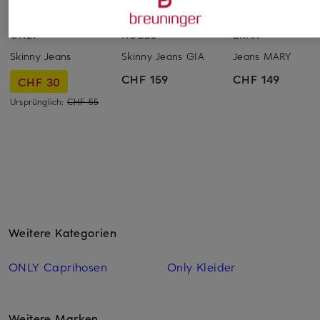
ONLY
HOBBS
BRAX
Skinny Jeans
Skinny Jeans GIA
Jeans MARY
CHF 159
CHF 149
CHF 30
Ursprünglich:
CHF 55
Weitere Kategorien
ONLY Caprihosen
Only Kleider
Weitere Marken