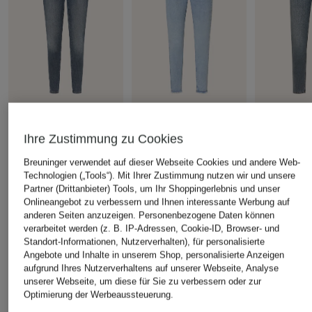
ONLY
ONLY
ONLY
Skinny Jeans
Skinny Jeans
Skinny Jean
Ihre Zustimmung zu Cookies
CHF 30
CHF 30
CHF 25
Breuninger verwendet auf dieser Webseite Cookies und andere Web-
Ursprünglich:
CHF 55
Ursprünglich:
CHF 50
Ursprünglich:
Technologien („Tools“). Mit Ihrer Zustimmung nutzen wir und unsere
Partner (Drittanbieter) Tools, um Ihr Shoppingerlebnis und unser
Onlineangebot zu verbessern und Ihnen interessante Werbung auf
anderen Seiten anzuzeigen. Personenbezogene Daten können
verarbeitet werden (z. B. IP-Adressen, Cookie-ID, Browser- und
ÄHNLICHE ARTIKEL ENTDECKEN
Standort-Informationen, Nutzerverhalten), für personalisierte
Angebote und Inhalte in unserem Shop, personalisierte Anzeigen
aufgrund Ihres Nutzerverhaltens auf unserer Webseite, Analyse
unserer Webseite, um diese für Sie zu verbessern oder zur
Optimierung der Werbeaussteuerung.