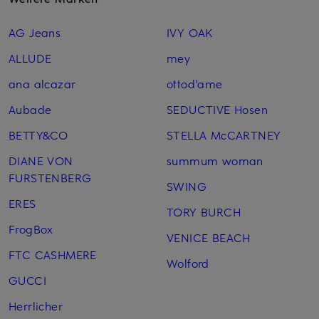
AG Jeans
IVY OAK
ALLUDE
mey
ana alcazar
ottod'ame
Aubade
SEDUCTIVE Hosen
BETTY&CO
STELLA McCARTNEY
DIANE VON
summum woman
FURSTENBERG
SWING
ERES
TORY BURCH
FrogBox
VENICE BEACH
FTC CASHMERE
Wolford
GUCCI
Herrlicher