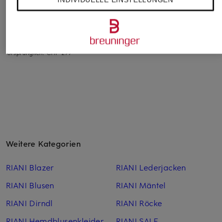
LAUREN
Jeansbluse
Jeansbluse ZUTIE
Jeansbluse
CHF 149
CHF 109
CHF 159
Ursprünglich:
CHF 270
Ursprünglich:
CHF 149
Ursprünglich:
CHF 299
Weitere Kategorien
RIANI Blazer
RIANI Lederjacken
RIANI Blusen
RIANI Mäntel
RIANI Dirndl
RIANI Röcke
RIANI Hemdblusenkleider
RIANI SALE