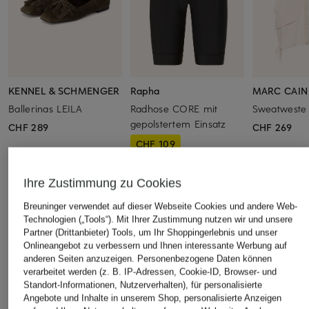
KENNEL & SCHMENGER
Rapha
MARC CAIN
Ballerinas LEILA
Radhose CORE mit
Sweatweste
gepolstertem Einsatz
CHF 289
CHF 269
CHF 109
Ursprünglich:
CHF 139
Ihre Zustimmung zu Cookies
ÄHNLICHE ARTIKEL ENTDECKEN
Breuninger verwendet auf dieser Webseite Cookies und andere Web-
Technologien („Tools“). Mit Ihrer Zustimmung nutzen wir und unsere
Partner (Drittanbieter) Tools, um Ihr Shoppingerlebnis und unser
Onlineangebot zu verbessern und Ihnen interessante Werbung auf
anderen Seiten anzuzeigen. Personenbezogene Daten können
verarbeitet werden (z. B. IP-Adressen, Cookie-ID, Browser- und
Standort-Informationen, Nutzerverhalten), für personalisierte
Angebote und Inhalte in unserem Shop, personalisierte Anzeigen