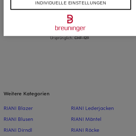
REISS
NEO NOIR
BOSS
INDIVIDUELLE EINSTELLUNGEN
Lederblouson CARA
Kastenjacke NILO in
Lederblouson SALI
Lederoptik
CHF 650
CHF 449
CHF 85
Ursprünglich:
CHF 129
Weitere Kategorien
RIANI Blazer
RIANI Lederjacken
RIANI Blusen
RIANI Mäntel
RIANI Dirndl
RIANI Röcke