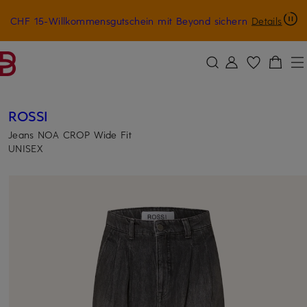
CHF 15-Willkommensgutschein mit Beyond sichern
Details
ZUM HAUPTINHALT ÜBERSPRINGEN
ZUM SUCHFELD ÜBERSPRINGE
ROSSI
Jeans NOA CROP Wide Fit
UNISEX