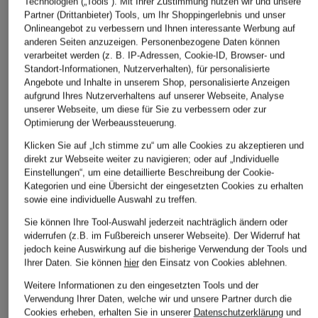
Technologien („Tools“). Mit Ihrer Zustimmung nutzen wir und unsere
Partner (Drittanbieter) Tools, um Ihr Shoppingerlebnis und unser
Onlineangebot zu verbessern und Ihnen interessante Werbung auf
anderen Seiten anzuzeigen. Personenbezogene Daten können
verarbeitet werden (z. B. IP-Adressen, Cookie-ID, Browser- und
Standort-Informationen, Nutzerverhalten), für personalisierte
Angebote und Inhalte in unserem Shop, personalisierte Anzeigen
aufgrund Ihres Nutzerverhaltens auf unserer Webseite, Analyse
LAUREN RALPH
DRYKORN
Part Two
unserer Webseite, um diese für Sie zu verbessern oder zur
LAUREN
Straight Jeans
Barrel Jeans
Optimierung der Werbeaussteuerung.
Wide Leg Jeans
BEHANCE
CHRISTELLPW
Klicken Sie auf „Ich stimme zu“ um alle Cookies zu akzeptieren und
CHF 139
direkt zur Webseite weiter zu navigieren; oder auf „Individuelle
CHF 189
CHF 139
Einstellungen“, um eine detaillierte Beschreibung der Cookie-
Ursprünglich:
CHF 329
Ursprünglich:
CHF 229
Kategorien und eine Übersicht der eingesetzten Cookies zu erhalten
sowie eine individuelle Auswahl zu treffen.
Sie können Ihre Tool-Auswahl jederzeit nachträglich ändern oder
widerrufen (z.B. im Fußbereich unserer Webseite). Der Widerruf hat
jedoch keine Auswirkung auf die bisherige Verwendung der Tools und
Ihrer Daten.
Sie können
hier
den Einsatz von Cookies ablehnen.
Weitere Informationen zu den eingesetzten Tools und der
Verwendung Ihrer Daten, welche wir und unsere Partner durch die
Cookies erheben, erhalten Sie in unserer
Datenschutzerklärung
und