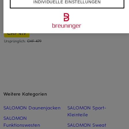
INDIVIDUELLE EINSTELLUNGEN
Skihelm DRIVER
Skihelm ARCANE
Skihelm DESCEND
PRIME SIGMA
PRIME MIPS
MIPS
PHOTO MIPS mit
CHF 219
CHF 109
Visier
Ursprünglich:
CHF 319
Ursprünglich:
CHF 169
CHF 419
Ursprünglich:
CHF 479
Weitere Kategorien
SALOMON Daunenjacken
SALOMON Sport-
Kleinteile
SALOMON
Funktionswesten
SALOMON Sweat