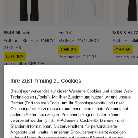
8848 Altitude
me°ru'
MRS & HUG
Softshell-Skihose RANDY
Midlayer MOTUEKA
Softshell-Sk
2.0 STAR
CHF 20
CHF 65
CHF 189
Ursprünglich:
CHF 35
Ursprünglich:
Ursprünglich:
CHF 349
Ihre Zustimmung zu Cookies
ÄHNLICHE ARTIKEL ENTDECKEN
Breuninger verwendet auf dieser Webseite Cookies und andere Web-
Technologien („Tools“). Mit Ihrer Zustimmung nutzen wir und unsere
Partner (Drittanbieter) Tools, um Ihr Shoppingerlebnis und unser
Onlineangebot zu verbessern und Ihnen interessante Werbung auf
anderen Seiten anzuzeigen. Personenbezogene Daten können
verarbeitet werden (z. B. IP-Adressen, Cookie-ID, Browser- und
Standort-Informationen, Nutzerverhalten), für personalisierte
Angebote und Inhalte in unserem Shop, personalisierte Anzeigen
aufgrund Ihres Nutzerverhaltens auf unserer Webseite, Analyse