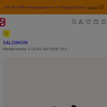
CHF 15-Willkommensgutschein mit Beyond sichern
Details
ZUM HAUPTINHALT ÜBERSPRINGEN
ZUM SUCHFELD ÜBERSPRINGE
SALOMON
Wanderschuhe X ULTRA 360 EDGE GTX