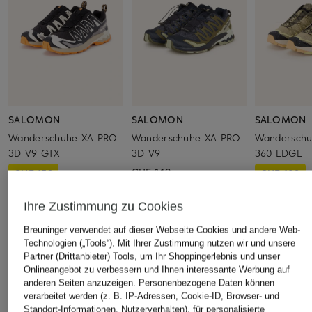
SALOMON
SALOMON
SALOMON
Wanderschuhe XA PRO
Wanderschuhe XA PRO
Wanderschu
3D V9 GTX
3D V9
360 EDGE
CHF 149
CHF 159
CHF 109
Ursprünglich:
CHF 199
Ursprünglich:
Ihre Zustimmung zu Cookies
Breuninger verwendet auf dieser Webseite Cookies und andere Web-
Technologien („Tools“). Mit Ihrer Zustimmung nutzen wir und unsere
ÄHNLICHE ARTIKEL ENTDECKEN
Partner (Drittanbieter) Tools, um Ihr Shoppingerlebnis und unser
Onlineangebot zu verbessern und Ihnen interessante Werbung auf
anderen Seiten anzuzeigen. Personenbezogene Daten können
verarbeitet werden (z. B. IP-Adressen, Cookie-ID, Browser- und
Standort-Informationen, Nutzerverhalten), für personalisierte