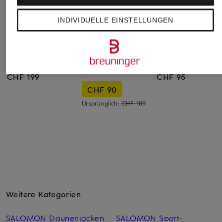
INDIVIDUELLE EINSTELLUNGEN
SALOMON
Nike
Nike
Trailrunning-Schuhe
Fitnessschuhe AIR
Fitnessschuhe FLEX
XA PRO 3D V9 GTX
MAX ALPHA TRAINER
TRAIN
6
CHF 199
CHF 95
CHF 90
Ursprünglich:
CHF 109
Weitere Kategorien
SALOMON Daunenjacken
SALOMON Sport-