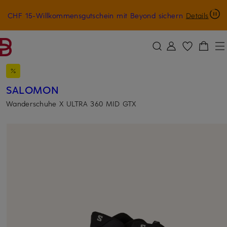
CHF 15-Willkommensgutschein mit Beyond sichern
Details
ZUM HAUPTINHALT ÜBERSPRINGEN
ZUM SUCHFELD ÜBERSPRINGE
SALOMON
Wanderschuhe X ULTRA 360 MID GTX