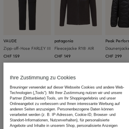
VAUDE
patagonia
Peak Perfo
Zipp-off-Hose FARLEY III
Fleecejacke R1® AIR
Daunenjack
CHF 159
CHF 149
CHF 299
Ihre Zustimmung zu Cookies
ÄHNLICHE ARTIKEL ENTDECKEN
Breuninger verwendet auf dieser Webseite Cookies und andere Web-
Technologien („Tools“). Mit Ihrer Zustimmung nutzen wir und unsere
Partner (Drittanbieter) Tools, um Ihr Shoppingerlebnis und unser
Onlineangebot zu verbessern und Ihnen interessante Werbung auf
anderen Seiten anzuzeigen. Personenbezogene Daten können
verarbeitet werden (z. B. IP-Adressen, Cookie-ID, Browser- und
Standort-Informationen, Nutzerverhalten), für personalisierte
Angebote und Inhalte in unserem Shop, personalisierte Anzeigen