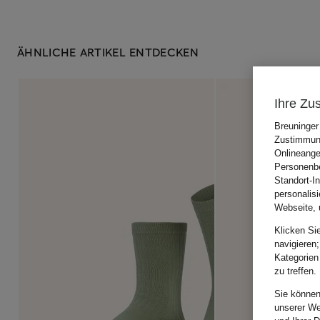
ÄHNLICHE ARTIKEL ENTDECKEN
Ihre Zu
Breuninger
Zustimmung
Onlineange
Personenbe
Standort-I
personalis
Webseite, 
Klicken Si
navigieren;
Kategorien
zu treffen.
Sie können
unserer We