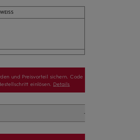
 WEISS
den und Preisvorteil sichern. Code
estellschritt einlösen.
Details