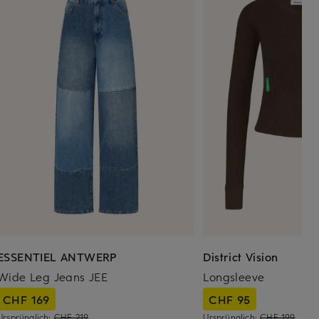
ESSENTIEL ANTWERP
District Vision
Wide Leg Jeans JEE
Longsleeve
CHF 169
CHF 95
Ursprünglich:
CHF 219
Ursprünglich:
CHF 199