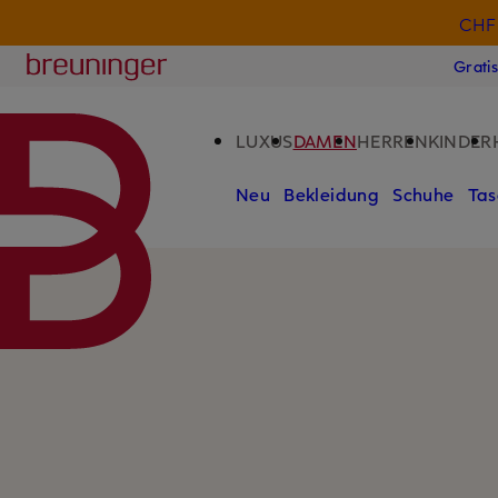
CHF 
ZUM HAUPTINHALT ÜBERSPRINGEN
ZUM SUCHFELD ÜBERSPRINGE
Breuninger
Grati
LUXUS
DAMEN
HERREN
KINDER
Neu
Bekleidung
Schuhe
Tas