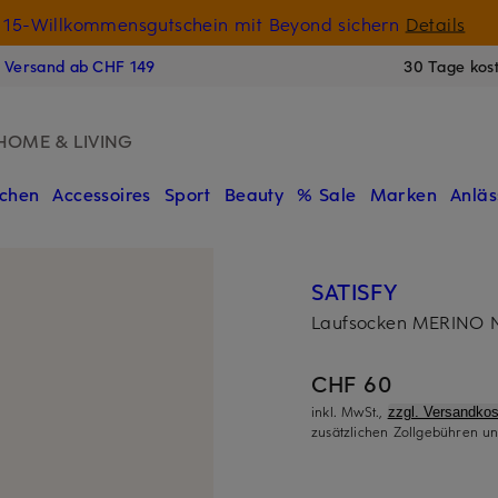
15-Willkommensgutschein mit Beyond sichern
Details
N
s Versand ab CHF 149
30 Tage kos
HOME & LIVING
chen
Accessoires
Sport
Beauty
% Sale
Marken
Anläs
SATISFY
Laufsocken MERINO 
CHF 60
inkl. MwSt.,
zzgl. Versandkos
zusätzlichen Zollgebühren un