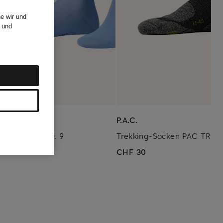
e wir und
und
E
P.A.C.
en LUXURY NO. 9
Trekking-Socken PAC TR 6.
45
CHF 30