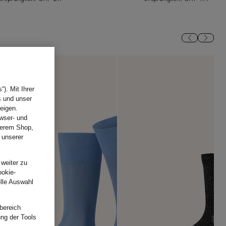
). Mit Ihrer
s und unser
eigen.
wser- und
nserem Shop,
 unserer
.
 weiter zu
ookie-
elle Auswahl
bereich
ung der Tools