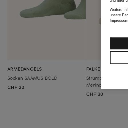
und Ihrer 
Weitere In
unsere Par
Impressu
ARMEDANGELS
FALKE
Socken SAAMUS BOLD
Strümpfe LHASA RI
Merinowolle
CHF 20
CHF 30