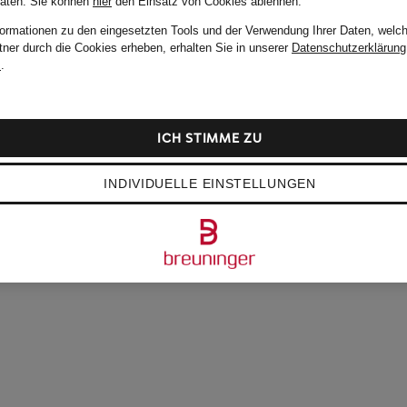
Daten.
Sie können
hier
den Einsatz von Cookies ablehnen.
formationen zu den eingesetzten Tools und der Verwendung Ihrer Daten, welch
tner durch die Cookies erheben, erhalten Sie in unserer
Datenschutzerklärung
m
.
ICH STIMME ZU
INDIVIDUELLE EINSTELLUNGEN
FALKE
FALK
B mit
Socken RUN RIB CREW
Sock
CHF 19
CHF 