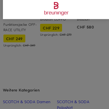
PAS NORMAL
BOSS
PAUL & SHARK
STUDIOS
Blouson LOPPO
Blouson
Funktionsjacke OFF-
CHF 580
CHF 229
RACE UTILITY
Ursprünglich:
CHF 279
CHF 249
Ursprünglich:
CHF 349
Weitere Kategorien
SCOTCH & SODA Damen
SCOTCH & SODA
Poloshirt