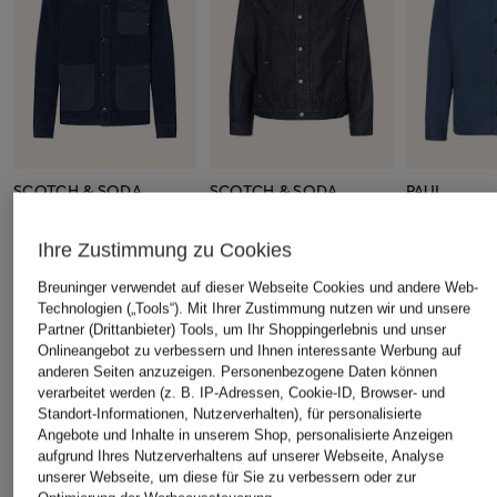
SCOTCH & SODA
SCOTCH & SODA
PAUL
Cord-Overjacket
Jeans-Overshirt
Overjacket
Ihre Zustimmung zu Cookies
CHF 119
CHF 119
CHF 40
Ursprünglich:
CHF 189
Ursprünglich:
CHF 219
Ursprünglich:
Breuninger verwendet auf dieser Webseite Cookies und andere Web-
Technologien („Tools“). Mit Ihrer Zustimmung nutzen wir und unsere
Partner (Drittanbieter) Tools, um Ihr Shoppingerlebnis und unser
Onlineangebot zu verbessern und Ihnen interessante Werbung auf
ÄHNLICHE ARTIKEL ENTDECKEN
anderen Seiten anzuzeigen. Personenbezogene Daten können
verarbeitet werden (z. B. IP-Adressen, Cookie-ID, Browser- und
Standort-Informationen, Nutzerverhalten), für personalisierte
Angebote und Inhalte in unserem Shop, personalisierte Anzeigen
aufgrund Ihres Nutzerverhaltens auf unserer Webseite, Analyse
unserer Webseite, um diese für Sie zu verbessern oder zur