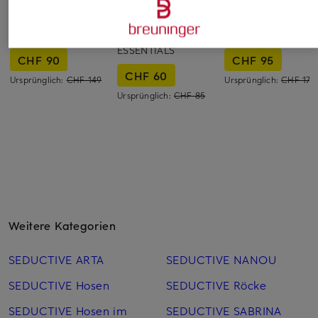
Juvia
adidas Originals
MARC AUREL
Sweatpants ALICE
Trainingshose
Leinenhose
ESSENTIALS
CHF 90
CHF 95
CHF 60
Ursprünglich:
CHF 149
Ursprünglich:
CHF 179
Ursprünglich:
CHF 85
Weitere Kategorien
SEDUCTIVE ARTA
SEDUCTIVE NANOU
SEDUCTIVE Hosen
SEDUCTIVE Röcke
SEDUCTIVE Hosen im
SEDUCTIVE SABRINA