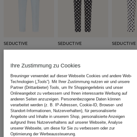
SEDUCTIVE
SEDUCTIVE
SEDUCTIVE
7/8-Hose CAPRI
7/8-Hose SABRINA aus
3/4-Hose
Jersey
CHF 169
CHF 209
Ihre Zustimmung zu Cookies
CHF 199
Ursprünglich:
CHF 209
Ursprünglich:
Ursprünglich:
CHF 239
Breuninger verwendet auf dieser Webseite Cookies und andere Web-
Technologien („Tools“). Mit Ihrer Zustimmung nutzen wir und unsere
Partner (Drittanbieter) Tools, um Ihr Shoppingerlebnis und unser
ÄHNLICHE ARTIKEL ENTDECKEN
Onlineangebot zu verbessern und Ihnen interessante Werbung auf
anderen Seiten anzuzeigen. Personenbezogene Daten können
verarbeitet werden (z. B. IP-Adressen, Cookie-ID, Browser- und
Standort-Informationen, Nutzerverhalten), für personalisierte
Angebote und Inhalte in unserem Shop, personalisierte Anzeigen
aufgrund Ihres Nutzerverhaltens auf unserer Webseite, Analyse
unserer Webseite, um diese für Sie zu verbessern oder zur
Optimierung der Werbeaussteuerung.