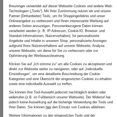
Breuninger verwendet auf dieser Webseite Cookies und andere Web-
Technologien („Tools“). Mit Ihrer Zustimmung nutzen wir und unsere
Partner (Drittanbieter) Tools, um Ihr Shoppingerlebnis und unser
Onlineangebot zu verbessern und Ihnen interessante Werbung auf
anderen Seiten anzuzeigen. Personenbezogene Daten können
verarbeitet werden (z. B. IP-Adressen, Cookie-ID, Browser- und
SEDUCTIVE
SEDUCTIVE
SEDUCTIVE
Standort-Informationen, Nutzerverhalten), für personalisierte
Bootcut-Hose NANOU
Marlenehose NALEY aus
Marlenehos
Angebote und Inhalte in unserem Shop, personalisierte Anzeigen
aus Jersey
Jersey
aus Jersey
aufgrund Ihres Nutzerverhaltens auf unserer Webseite, Analyse
unserer Webseite, um diese für Sie zu verbessern oder zur
CHF 289
CHF 239
CHF 179
Optimierung der Werbeaussteuerung.
Ursprünglich:
CHF 239
Klicken Sie auf „Ich stimme zu“ um alle Cookies zu akzeptieren und
direkt zur Webseite weiter zu navigieren; oder auf „Individuelle
ÄHNLICHE ARTIKEL ENTDECKEN
Einstellungen“, um eine detaillierte Beschreibung der Cookie-
Kategorien und eine Übersicht der eingesetzten Cookies zu erhalten
sowie eine individuelle Auswahl zu treffen.
Sie können Ihre Tool-Auswahl jederzeit nachträglich ändern oder
widerrufen (z.B. im Fußbereich unserer Webseite). Der Widerruf hat
jedoch keine Auswirkung auf die bisherige Verwendung der Tools und
Ihrer Daten.
Sie können
hier
den Einsatz von Cookies ablehnen.
Weitere Informationen zu den eingesetzten Tools und der