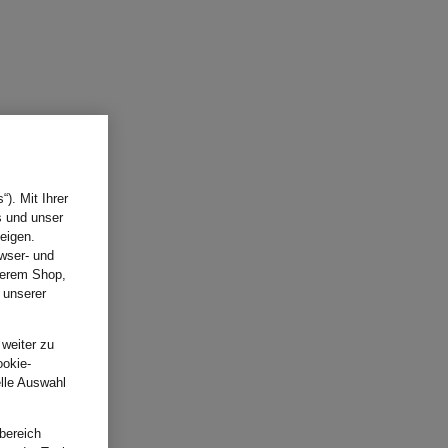
). Mit Ihrer
s und unser
eigen.
wser- und
nserem Shop,
 unserer
.
 weiter zu
ookie-
elle Auswahl
bereich