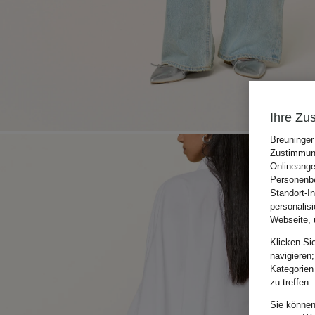
Ihre Zu
Breuninger
Zustimmung
Onlineange
Personenbe
Standort-I
personalis
Webseite, 
Klicken Si
navigieren;
Kategorien
zu treffen.
Sie können