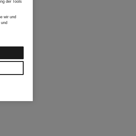
ung der Tools
e wir und
und