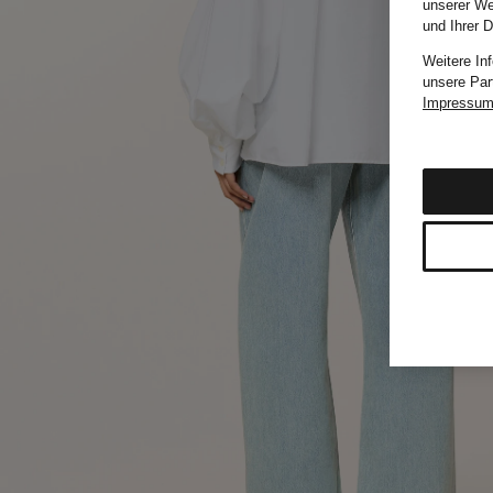
unserer We
und Ihrer 
Weitere In
unsere Par
Impressu