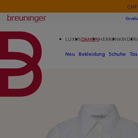
CHF 
ZUM HAUPTINHALT ÜBERSPRINGEN
ZUM SUCHFELD ÜBERSPRINGE
Breuninger
Grati
LUXUS
DAMEN
HERREN
KINDER
Neu
Bekleidung
Schuhe
Tas