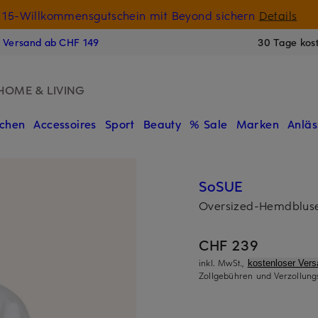
15-Willkommensgutschein mit Beyond sichern
Details
N
s Versand ab CHF 149
30 Tage kos
HOME & LIVING
chen
Accessoires
Sport
Beauty
% Sale
Marken
Anläs
SoSUE
Oversized-Hemdblus
CHF 239
inkl. MwSt.,
kostenloser Ver
Zollgebühren und Verzollung