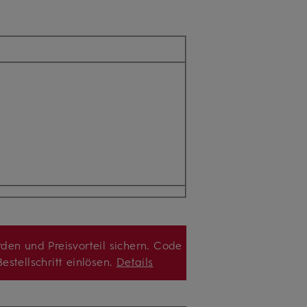
den und Preisvorteil sichern. Code
estellschritt einlösen.
Details