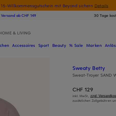
15-Willkommensgutschein mit Beyond sichern
Details
N
s Versand ab CHF 149
30 Tage kos
HOME & LIVING
chen
Accessoires
Sport
Beauty
% Sale
Marken
Anläs
Sweaty Betty
Sweat-Troyer SAND 
CHF 129
inkl. MwSt.,
zzgl. Versandkos
zusätzlichen Zollgebühren un