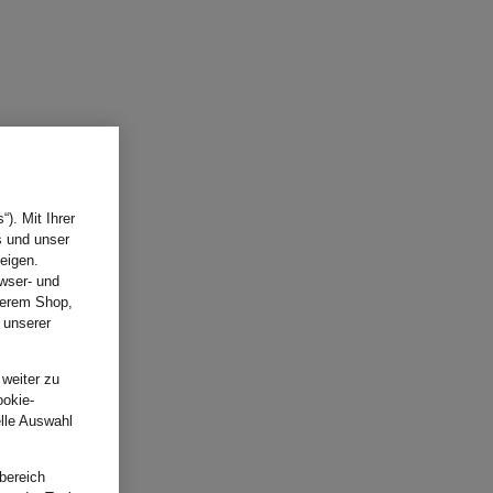
). Mit Ihrer
s und unser
eigen.
wser- und
nserem Shop,
 unserer
.
 weiter zu
ookie-
elle Auswahl
bereich