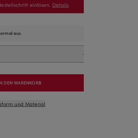
estellschritt einlösen.
Details
ormal aus
.
IN DEN WARENKORB
sform und Material