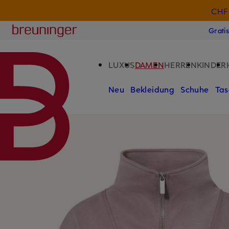
CHF 
ZUM HAUPTINHALT ÜBERSPRINGEN
ZUM SUCHFELD ÜBERSPRINGE
Breuninger
Grati
LUXUS
DAMEN
HERREN
KINDER
Neu
Bekleidung
Schuhe
Tas