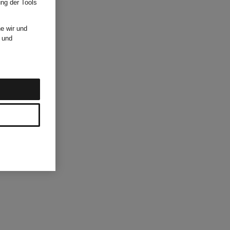
ung der Tools
e wir und
und