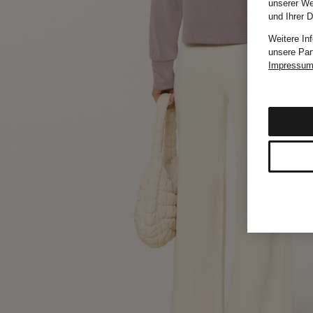
unserer We
und Ihrer 
Weitere In
unsere Par
Impressu