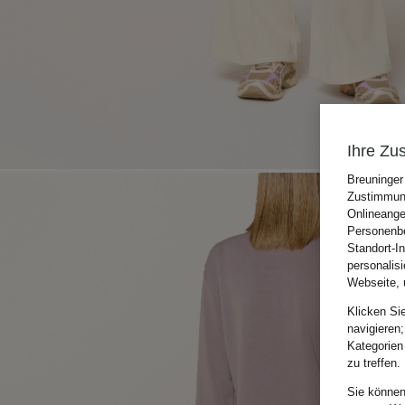
Ihre Zu
Breuninger
Zustimmung
Onlineange
Personenbe
Standort-I
personalis
Webseite, 
Klicken Si
navigieren;
Kategorien
zu treffen.
Sie können