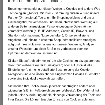
Ihre Zustimmung zu Cookies
Breuninger verwendet auf dieser Webseite Cookies und andere Web-
Technologien („Tools“). Mit Ihrer Zustimmung nutzen wir und unsere
Partner (Drittanbieter) Tools, um Ihr Shoppingerlebnis und unser
LIEBEVOLL KURATIERTE ARTIKEL
Onlineangebot zu verbessern und Ihnen interessante Werbung auf
anderen Seiten anzuzeigen. Personenbezogene Daten können
verarbeitet werden (z. B. IP-Adressen, Cookie-ID, Browser- und
Standort-Informationen, Nutzerverhalten), für personalisierte
Angebote und Inhalte in unserem Shop, personalisierte Anzeigen
aufgrund Ihres Nutzerverhaltens auf unserer Webseite, Analyse
unserer Webseite, um diese für Sie zu verbessern oder zur
Optimierung der Werbeaussteuerung.
Klicken Sie auf „Ich stimme zu“ um alle Cookies zu akzeptieren und
direkt zur Webseite weiter zu navigieren; oder auf „Individuelle
Einstellungen“, um eine detaillierte Beschreibung der Cookie-
Kategorien und eine Übersicht der eingesetzten Cookies zu erhalten
sowie eine individuelle Auswahl zu treffen.
Maison Francis
TOM FORD BEAUTY
TOM FORD
Sie können Ihre Tool-Auswahl jederzeit nachträglich ändern oder
Kurkdjian
ROSE PRICK
SOLEIL BL
widerrufen (z.B. im Fußbereich unserer Webseite). Der Widerruf hat
BACCARAT ROUGE 540
Eau de Parfum
Eau de Par
jedoch keine Auswirkung auf die bisherige Verwendung der Tools und
Ihrer Daten.
Sie können
hier
den Einsatz von Cookies ablehnen.
Extrait de Parfum
ab CHF 250
ab CHF 190