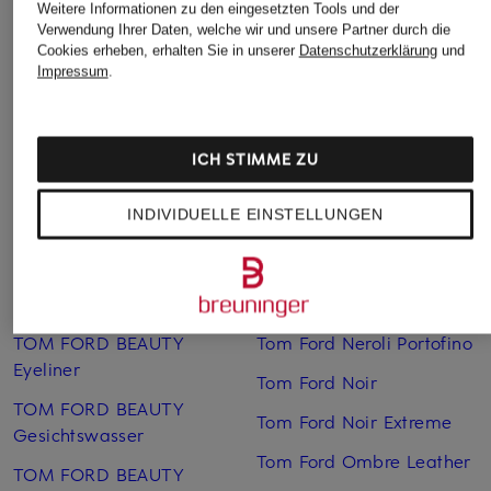
ab CHF 300
Weitere Informationen zu den eingesetzten Tools und der
Verwendung Ihrer Daten, welche wir und unsere Partner durch die
Cookies erheben, erhalten Sie in unserer
Datenschutzerklärung
und
Impressum
.
ICH STIMME ZU
Weitere Kategorien
INDIVIDUELLE EINSTELLUNGEN
Tom Ford Beau De Jour
Tom Ford Lost Cherry
TOM FORD BEAUTY
Tom Ford Mandarino Di
Augenpflege
Amalfi
TOM FORD BEAUTY
Tom Ford Neroli Portofino
Eyeliner
Tom Ford Noir
TOM FORD BEAUTY
Tom Ford Noir Extreme
Gesichtswasser
Tom Ford Ombre Leather
TOM FORD BEAUTY