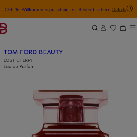
CHF 15-Willkommensgutschein mit Beyond sichern
Details
ZUM HAUPTINHALT ÜBERSPRINGEN
ZUM SUCHFELD ÜBERSPRINGE
TOM FORD BEAUTY
LOST CHERRY
Eau de Parfum