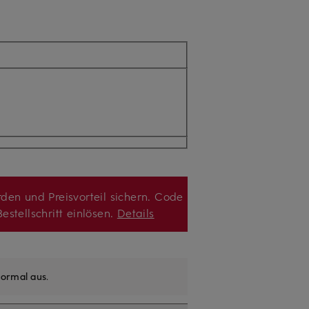
den und Preisvorteil sichern. Code
estellschritt einlösen.
Details
ormal aus
.