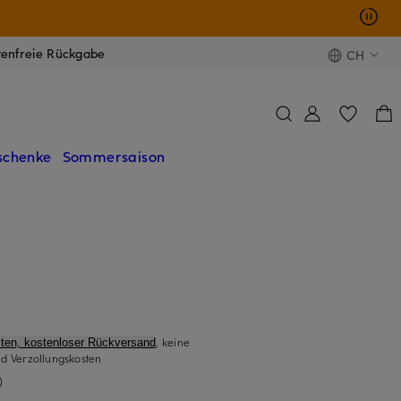
tenfreie Rückgabe
CH
schenke
Sommersaison
, keine
ten, kostenloser Rückversand
d Verzollungskosten
)