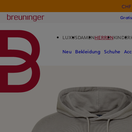
CHF 
ZUM HAUPTINHALT ÜBERSPRINGEN
ZUM SUCHFELD ÜBERSPRINGE
Breuninger
Grati
LUXUS
DAMEN
HERREN
KINDER
Neu
Bekleidung
Schuhe
Acc