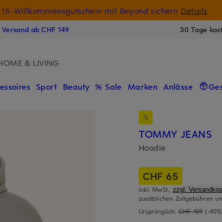
15-Willkommensgutschein mit Beyond sichern
Details
N
s Versand ab CHF 149
30 Tage kos
HOME & LIVING
essoires
Sport
Beauty
% Sale
Marken
Anlässe
Ge
TOMMY JEANS
Hoodie
CHF 65
inkl. MwSt.,
zzgl. Versandkos
zusätzlichen Zollgebühren un
Ursprünglich:
CHF 109
(-40%