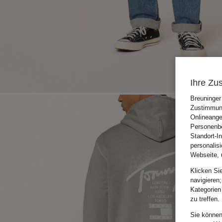
Ihre Zu
Breuninger
Zustimmung
Onlineange
Personenbe
Standort-I
personalis
Webseite, 
Klicken Si
navigieren;
Kategorien
zu treffen.
Sie können