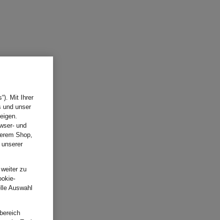
). Mit Ihrer
s und unser
eigen.
wser- und
nserem Shop,
 unserer
.
 weiter zu
ookie-
elle Auswahl
bereich