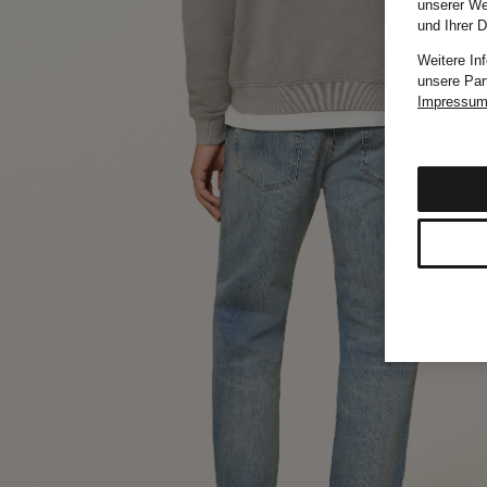
unserer We
und Ihrer 
Weitere In
unsere Par
Impressu