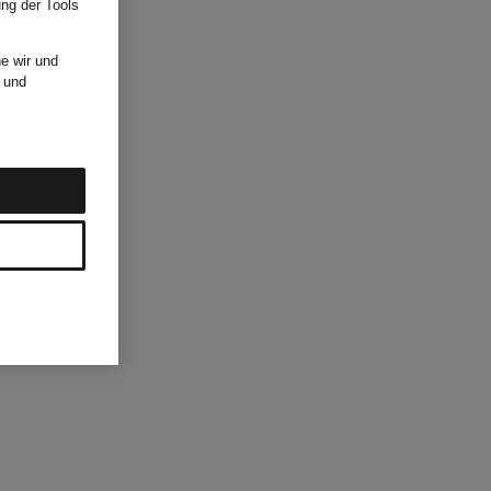
ung der Tools
e wir und
und