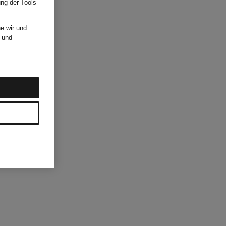
ung der Tools
e wir und
und