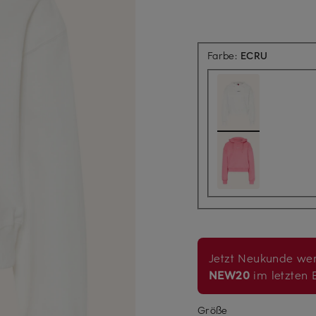
Farbe:
ECRU
Jetzt Neukunde wer
NEW20
im letzten B
Größe