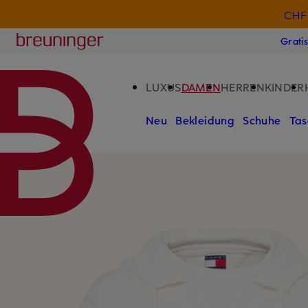
CHF 
ZUM HAUPTINHALT ÜBERSPRINGEN
ZUM SUCHFELD ÜBERSPRINGE
Breuninger
Grati
LUXUS
DAMEN
HERREN
KINDER
Neu
Bekleidung
Schuhe
Tas