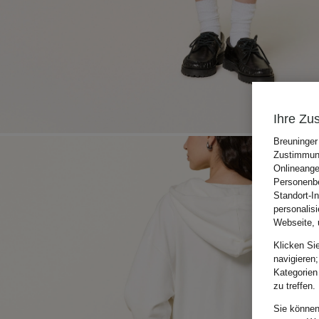
Ihre Zu
Breuninger
Zustimmung
Onlineange
Personenbe
Standort-I
personalis
Webseite, 
Klicken Si
navigieren;
Kategorien
zu treffen.
Sie können