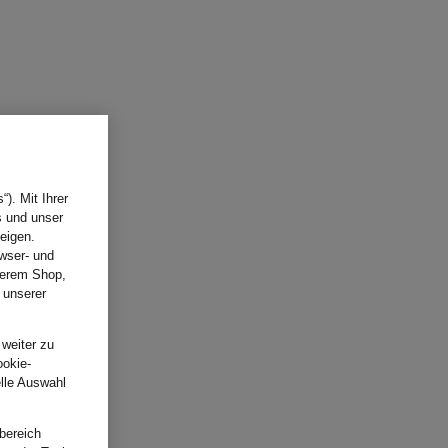
). Mit Ihrer
s und unser
eigen.
wser- und
nserem Shop,
 unserer
.
 weiter zu
ookie-
elle Auswahl
bereich