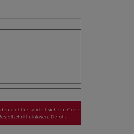
den und Preisvorteil sichern. Code
estellschritt einlösen.
Details