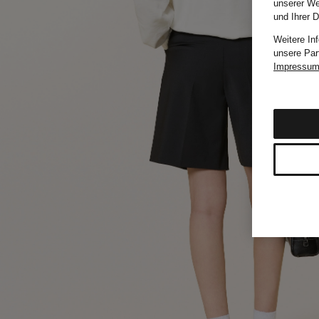
unserer We
und Ihrer 
Weitere In
unsere Par
Impressu