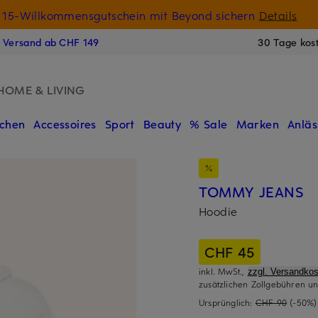
15-Willkommensgutschein mit Beyond sichern
Details
N
s Versand ab CHF 149
30 Tage kos
HOME & LIVING
chen
Accessoires
Sport
Beauty
% Sale
Marken
Anläs
TOMMY JEANS
Hoodie
CHF 45
inkl. MwSt.,
zzgl. Versandkos
zusätzlichen Zollgebühren un
Ursprünglich:
CHF 90
(-50%)