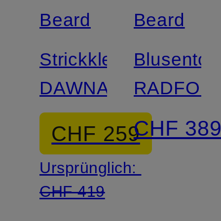
Beard
Beard
Strickkleid
Blusentop
DAWNA
RADFOR
CHF 38
CHF 259
Ursprünglich:
CHF 419