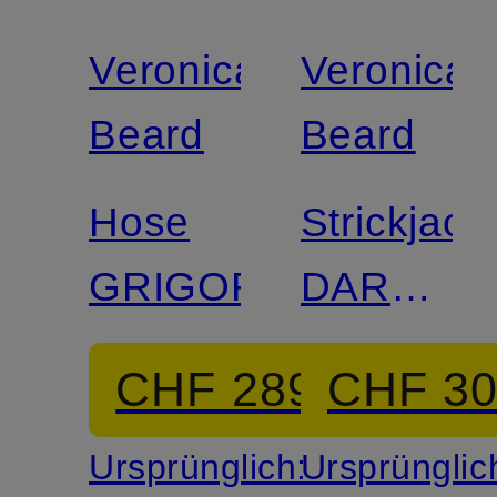
Veronica
Veronica
Beard
Beard
Hose
Strickjack
GRIGORE
DARO
aus
CHF 289
CHF 3
Cashmer
Ursprünglich:
Ursprünglic