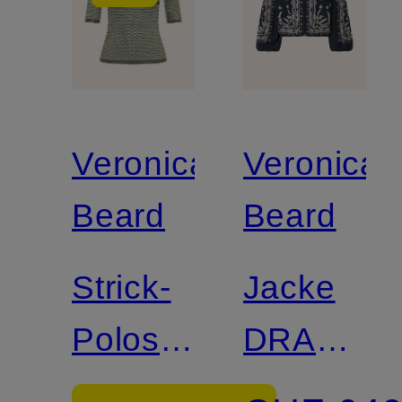
Veronica
Veronica
Beard
Beard
Strick-
Jacke
Poloshirt
DRAKE
SOZA
mit 3/4-