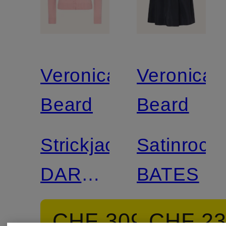
Veronica
Veronica
Beard
Beard
Strickjacke
Satinrock
DARO
BATES
aus
CHF 309
CHF 2