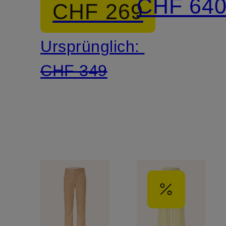
CHF 64
CHF 269
Arm
Ursprünglich:
CHF 349