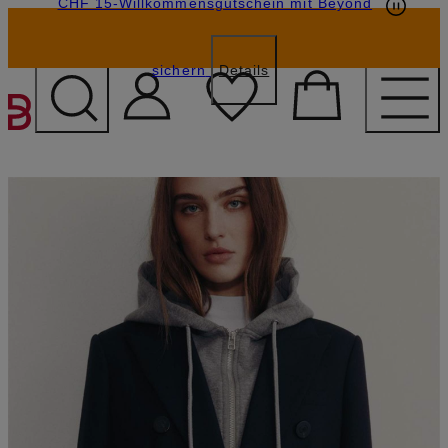
CHF 15-Willkommensgutschein mit Beyond
sichern
Details
ZUM HAUPTINHALT ÜBE