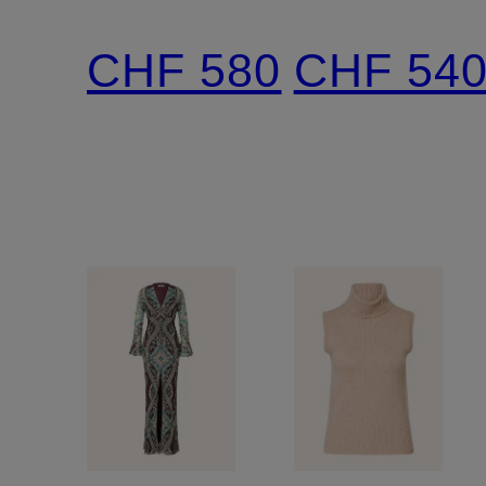
aus
aus
CHF 580
CHF 54
Bouclé
Cashmer
mit
Glitzergarn