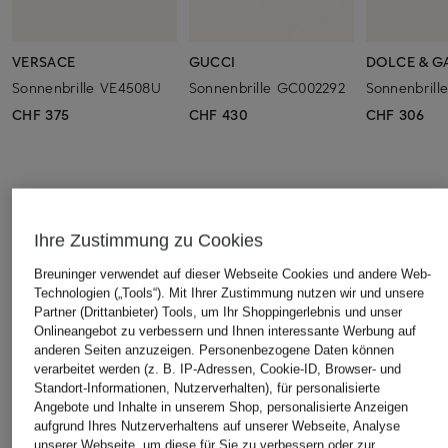
VERSACE
GUCCI
DOLCE & G
Sonnenbrille VE4508U
Sonnenbrille GC002292
Sonnenbril
CHF 375
CHF 430
CHF 306
ÄHNLICHE ARTIKEL ENTDECKEN
Ihre Zustimmung zu Cookies
Breuninger verwendet auf dieser Webseite Cookies und andere Web-
Technologien („Tools“). Mit Ihrer Zustimmung nutzen wir und unsere
Partner (Drittanbieter) Tools, um Ihr Shoppingerlebnis und unser
Onlineangebot zu verbessern und Ihnen interessante Werbung auf
anderen Seiten anzuzeigen. Personenbezogene Daten können
verarbeitet werden (z. B. IP-Adressen, Cookie-ID, Browser- und
Standort-Informationen, Nutzerverhalten), für personalisierte
Angebote und Inhalte in unserem Shop, personalisierte Anzeigen
aufgrund Ihres Nutzerverhaltens auf unserer Webseite, Analyse
unserer Webseite, um diese für Sie zu verbessern oder zur