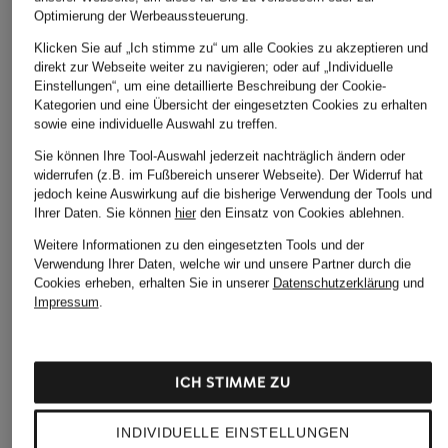
Optimierung der Werbeaussteuerung.
Klicken Sie auf „Ich stimme zu“ um alle Cookies zu akzeptieren und
direkt zur Webseite weiter zu navigieren; oder auf „Individuelle
Einstellungen“, um eine detaillierte Beschreibung der Cookie-
Kategorien und eine Übersicht der eingesetzten Cookies zu erhalten
sowie eine individuelle Auswahl zu treffen.
Sie können Ihre Tool-Auswahl jederzeit nachträglich ändern oder
widerrufen (z.B. im Fußbereich unserer Webseite). Der Widerruf hat
jedoch keine Auswirkung auf die bisherige Verwendung der Tools und
Ihrer Daten.
Sie können
hier
den Einsatz von Cookies ablehnen.
Weitere Informationen zu den eingesetzten Tools und der
Verwendung Ihrer Daten, welche wir und unsere Partner durch die
Cookies erheben, erhalten Sie in unserer
Datenschutzerklärung
und
Impressum
.
ICH STIMME ZU
BURBERRY
VERSACE
DOLCE & GABBAN
Sonnenbrille BE4472U
Sonnenbrille
Sonnenbrille DG45
INDIVIDUELLE EINSTELLUNGEN
VE4492U
CHF 361
CHF 283