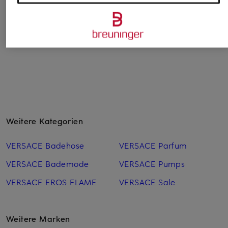
CHF 261
Weitere Kategorien
VERSACE Badehose
VERSACE Parfum
VERSACE Bademode
VERSACE Pumps
VERSACE EROS FLAME
VERSACE Sale
Weitere Marken