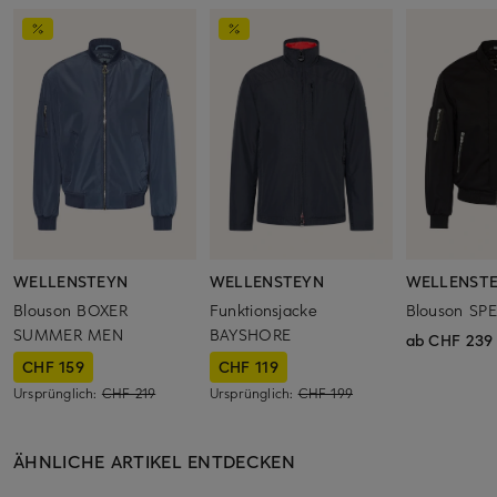
WELLENSTEYN
WELLENSTEYN
WELLENST
Blouson BOXER
Funktionsjacke
Blouson SP
SUMMER MEN
BAYSHORE
ab CHF 239
CHF 159
CHF 119
Ursprünglich:
CHF 219
Ursprünglich:
CHF 199
ÄHNLICHE ARTIKEL ENTDECKEN