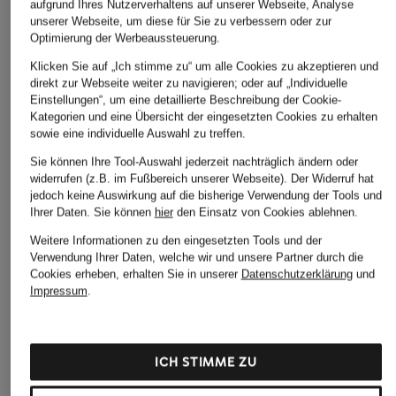
aufgrund Ihres Nutzerverhaltens auf unserer Webseite, Analyse
unserer Webseite, um diese für Sie zu verbessern oder zur
Optimierung der Werbeaussteuerung.
Klicken Sie auf „Ich stimme zu“ um alle Cookies zu akzeptieren und
direkt zur Webseite weiter zu navigieren; oder auf „Individuelle
Einstellungen“, um eine detaillierte Beschreibung der Cookie-
HUGO
BARENA VENEZIA
BARENA VENEZIA
Kategorien und eine Übersicht der eingesetzten Cookies zu erhalten
sowie eine individuelle Auswahl zu treffen.
Blouson BADAMO
Cashmere-Blouson
Cashmere-Blouson
GABIER
GABIER
Sie können Ihre Tool-Auswahl jederzeit nachträglich ändern oder
CHF 279
widerrufen (z.B. im Fußbereich unserer Webseite). Der Widerruf hat
CHF 1'600
CHF 810
jedoch keine Auswirkung auf die bisherige Verwendung der Tools und
Ihrer Daten.
Sie können
hier
den Einsatz von Cookies ablehnen.
Ursprünglich:
CHF 1'450
Weitere Informationen zu den eingesetzten Tools und der
Verwendung Ihrer Daten, welche wir und unsere Partner durch die
Cookies erheben, erhalten Sie in unserer
Datenschutzerklärung
und
Impressum
.
ICH STIMME ZU
Weitere Kategorien