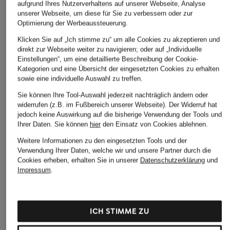
aufgrund Ihres Nutzerverhaltens auf unserer Webseite, Analyse
unserer Webseite, um diese für Sie zu verbessern oder zur
Optimierung der Werbeaussteuerung.
MONCLER
me°ru'
GOLDBERGH
Klicken Sie auf „Ich stimme zu“ um alle Cookies zu akzeptieren und
GRENOBLE
direkt zur Webseite weiter zu navigieren; oder auf „Individuelle
Softshell-Jacke
Daunen-Skijacke
Einstellungen“, um eine detaillierte Beschreibung der Cookie-
Daunen-Skijacke
TOULOUSE
VILLAGE
Kategorien und eine Übersicht der eingesetzten Cookies zu erhalten
LAMOURA
sowie eine individuelle Auswahl zu treffen.
CHF 35
CHF 580
CHF 1'640
Sie können Ihre Tool-Auswahl jederzeit nachträglich ändern oder
Ursprünglich:
CHF 109
Ursprünglich:
CHF 700
widerrufen (z.B. im Fußbereich unserer Webseite). Der Widerruf hat
jedoch keine Auswirkung auf die bisherige Verwendung der Tools und
Ihrer Daten.
Sie können
hier
den Einsatz von Cookies ablehnen.
Weitere Informationen zu den eingesetzten Tools und der
Verwendung Ihrer Daten, welche wir und unsere Partner durch die
Cookies erheben, erhalten Sie in unserer
Datenschutzerklärung
und
Impressum
.
ICH STIMME ZU
Weitere Kategorien