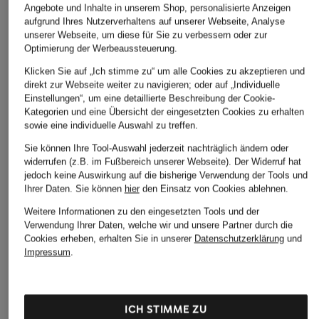
Angebote und Inhalte in unserem Shop, personalisierte Anzeigen
aufgrund Ihres Nutzerverhaltens auf unserer Webseite, Analyse
unserer Webseite, um diese für Sie zu verbessern oder zur
Optimierung der Werbeaussteuerung.
Klicken Sie auf „Ich stimme zu“ um alle Cookies zu akzeptieren und
direkt zur Webseite weiter zu navigieren; oder auf „Individuelle
Einstellungen“, um eine detaillierte Beschreibung der Cookie-
WELLENSTEYN
DUNO
patagonia
Kategorien und eine Übersicht der eingesetzten Cookies zu erhalten
sowie eine individuelle Auswahl zu treffen.
Steppjacke
Lightweight-
Lightweight-
CARMENERE LADY
Daunenmantel
Daunenjacke
Sie können Ihre Tool-Auswahl jederzeit nachträglich ändern oder
widerrufen (z.B. im Fußbereich unserer Webseite). Der Widerruf hat
CELLINI
CHF 439
CHF 289
jedoch keine Auswirkung auf die bisherige Verwendung der Tools und
CHF 560
Ihrer Daten.
Sie können
hier
den Einsatz von Cookies ablehnen.
Ursprünglich:
CHF 359
Weitere Informationen zu den eingesetzten Tools und der
Verwendung Ihrer Daten, welche wir und unsere Partner durch die
Cookies erheben, erhalten Sie in unserer
Datenschutzerklärung
und
Impressum
.
ICH STIMME ZU