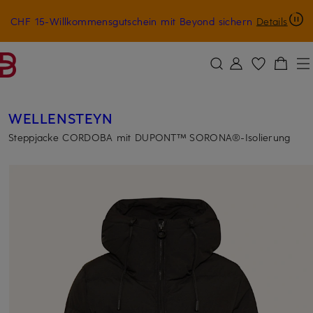
CHF 15-Willkommensgutschein mit Beyond sichern
Details
ZUM HAUPTINHALT ÜBERSPRINGEN
ZUM SUCHFELD ÜBERSPRINGE
WELLENSTEYN
Steppjacke CORDOBA mit DUPONT™ SORONA®-Isolierung