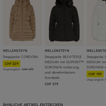
WELLENSTEYN
WELLENSTEYN
WELLENST
Steppjacke CORDOBA
Steppjacke BELVITESSE
Steppjacke
MEDIUM mit DUPONT™
MEDIUM mi
CHF 229
SORONA®-Isolierung
SORONA®-Is
Ursprünglich:
CHF 279
und abnehmbarem
CHF 199
Kunstpelz
Ursprünglich:
CHF 279
ÄHNLICHE ARTIKEL ENTDECKEN