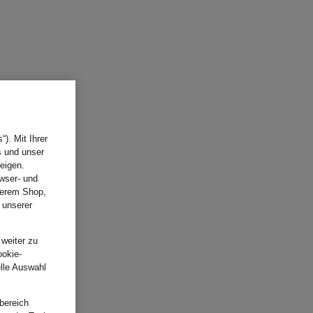
). Mit Ihrer
s und unser
eigen.
wser- und
nserem Shop,
 unserer
.
 weiter zu
ookie-
elle Auswahl
bereich