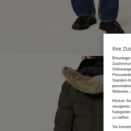
Ihre Zu
Breuninger
Zustimmung
Onlineange
Personenbe
Standort-I
personalis
Webseite, 
Klicken Si
navigieren;
Kategorien
zu treffen.
Sie können