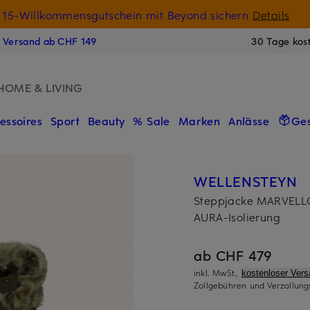
15-Willkommensgutschein mit Beyond sichern
Details
N
s Versand ab CHF 149
30 Tage kos
HOME & LIVING
essoires
Sport
Beauty
% Sale
Marken
Anlässe
Ge
WELLENSTEYN
Steppjacke MARVELL
AURA-Isolierung
ab CHF 479
inkl. MwSt.,
kostenloser Ver
Zollgebühren und Verzollung