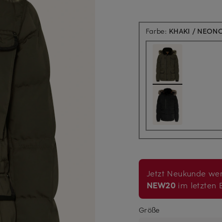
Farbe:
KHAKI / NEON
Jetzt Neukunde wer
NEW20
im letzten B
Größe