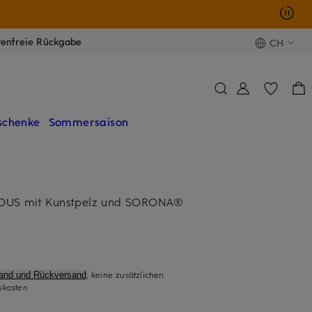
tenfreie Rückgabe
CH
schenke
Sommersaison
OUS mit Kunstpelz und SORONA®
, keine zusätzlichen
sand und Rückversand
skosten