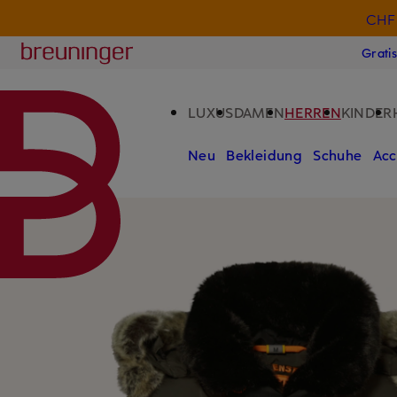
CHF 
ZUM HAUPTINHALT ÜBERSPRINGEN
ZUM SUCHFELD ÜBERSPRINGE
Breuninger
Grati
LUXUS
DAMEN
HERREN
KINDER
Neu
Bekleidung
Schuhe
Acc