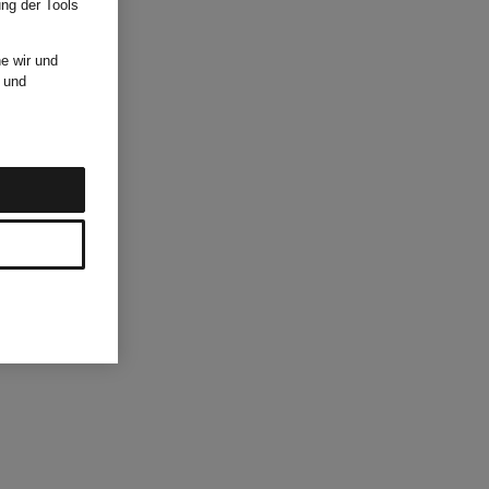
ung der Tools
e wir und
und