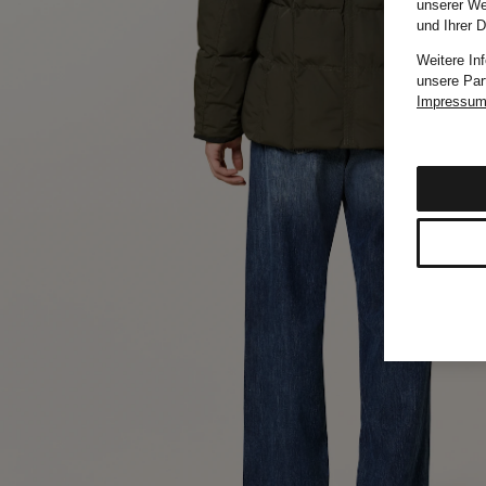
unserer We
und Ihrer 
Weitere In
unsere Par
Impressu