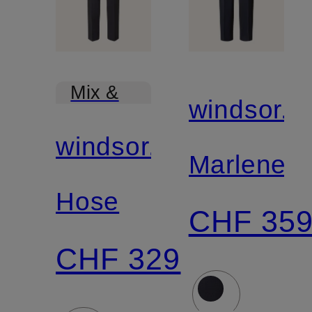
Mix &
windsor.
Match
windsor.
Marleneh
Hose
CHF 35
CHF 329