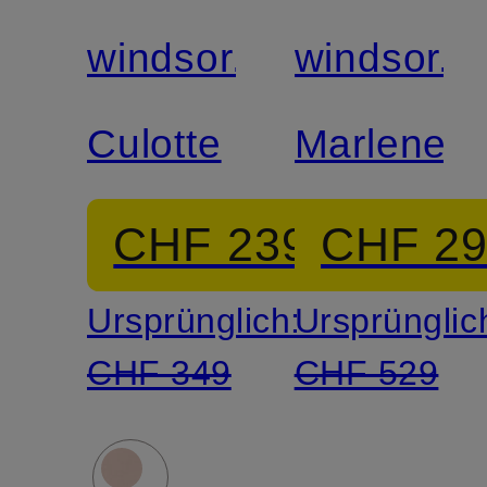
windsor.
windsor.
Culotte
Marleneh
CHF 239
CHF 2
Ursprünglich:
Ursprünglic
CHF 349
CHF 529