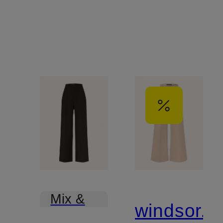
Mix &
windsor.
Match