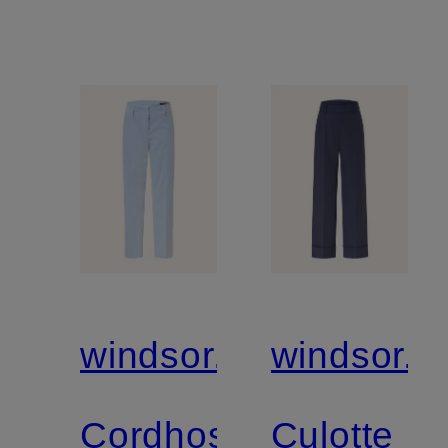
windsor.
windsor.
Cordhose
Culotte