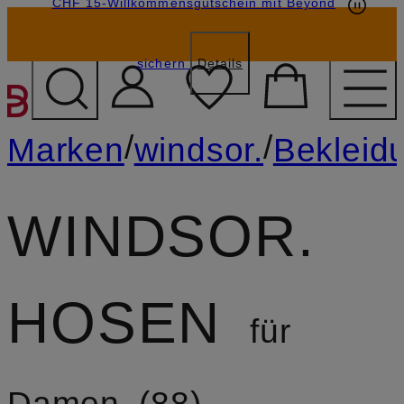
CHF 15-Willkommensgutschein mit Beyond
sichern
Details
ZUM HAUPTINHALT ÜBE
/
/
Marken
windsor.
Bekleid
WINDSOR.
HOSEN
für
Damen
88