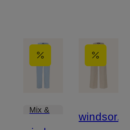
Mix &
windsor.
Match