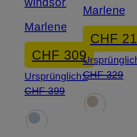
windsor.
Marleneh
Marlenehose
CHF 2
CHF 309
Ursprünglic
CHF 329
Ursprünglich:
CHF 399