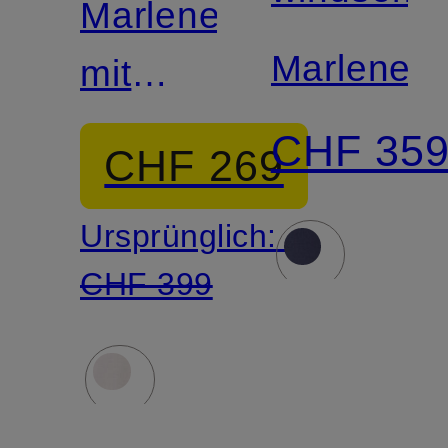
Mix &
Marlenehose
Match
Marleneh
mit
Leinen
CHF 35
CHF 269
Ursprünglich:
CHF 399