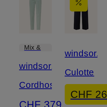
Mix &
windsor.
Match
windsor.
Culotte
Cordhose
CHF 2
CHF 379