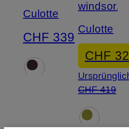
windsor.
Culotte
Culotte
CHF 339
CHF 3
Ursprünglic
CHF 419