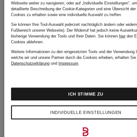
Webseite weiter zu navigieren; oder auf „Individuelle Einstellungen“, u
windsor.
detaillierte Beschreibung der Cookie-Kategorien und eine Übersicht der
Hose
Cookies zu erhalten sowie eine individuelle Auswahl zu treffen.
Sie können Ihre Tool-Auswahl jederzeit nachträglich ändern oder widerr
Fußbereich unserer Webseite). Der Widerruf hat jedoch keine Auswirku
Marleneh
bisherige Verwendung der Tools und Ihrer Daten.
Sie können
hier
den E
CHF 269
Cookies ablehnen.
mit
Weitere Informationen zu den eingesetzten Tools und der Verwendung I
welche wir und unsere Partner durch die Cookies erheben, erhalten Sie 
Datenschutzerklärung
und
Impressum
.
Leinen
CHF 3
ICH STIMME ZU
Ursprünglic
INDIVIDUELLE EINSTELLUNGEN
CHF 399