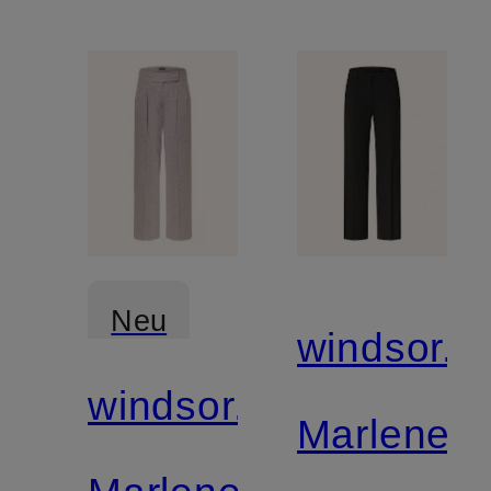
Neu
windsor.
windsor.
Mix &
Marleneh
Match