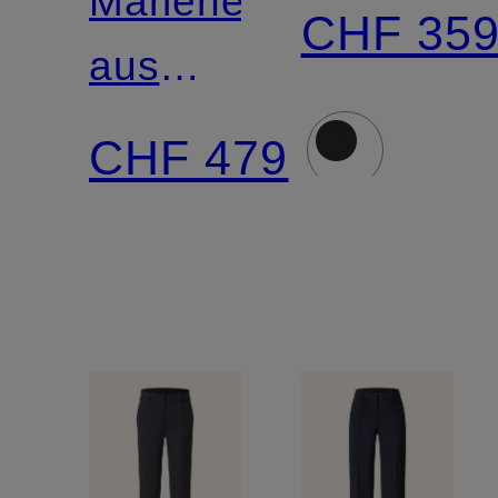
Marlenehose
CHF 35
aus
Jersey
CHF 479