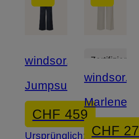
windsor.
Zertifiziert
windsor.
Mix &
Jumpsuit
Match
Marleneh
CHF 459
CHF 2
Ursprünglich: