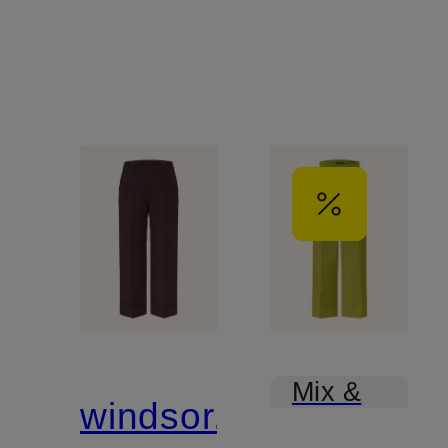
Mix &
windsor.
Match