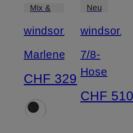
Neu
Mix &
Match
windsor.
windsor.
Mix &
Match
Marlenehose
7/8-
Hose
CHF 329
CHF 51