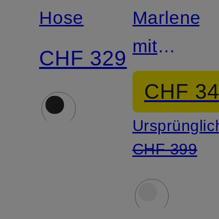
Hose
Marleneh
mit
CHF 329
Leinen
CHF 3
Ursprünglic
CHF 399