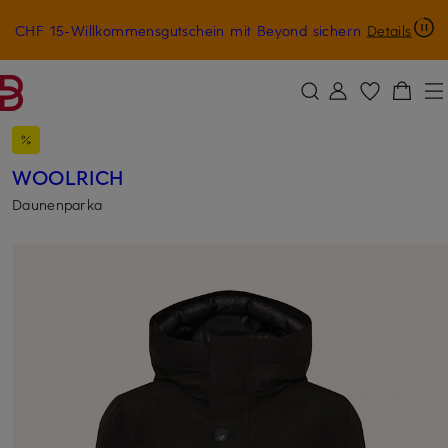
CHF 15-Willkommensgutschein mit Beyond sichern
Details
ZUM HAUPTINHALT ÜBERSPRINGEN
ZUM SUCHFELD ÜBERSPRINGE
WOOLRICH
Daunenparka