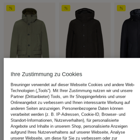
Ihre Zustimmung zu Cookies
WOOLRICH
WOOLRICH
WOOLRICH
Breuninger verwendet auf dieser Webseite Cookies und andere Web-
Daunenparka CLOUD
Daunenparka
Jacke
Technologien („Tools“). Mit Ihrer Zustimmung nutzen wir und unsere
ARCTIC
CHF 610
CHF 1'380
Partner (Drittanbieter) Tools, um Ihr Shoppingerlebnis und unser
Onlineangebot zu verbessern und Ihnen interessante Werbung auf
CHF 510
Ursprünglich:
CHF 1'090
Ursprünglich:
anderen Seiten anzuzeigen. Personenbezogene Daten können
Ursprünglich:
CHF 830
verarbeitet werden (z. B. IP-Adressen, Cookie-ID, Browser- und
Standort-Informationen, Nutzerverhalten), für personalisierte
Angebote und Inhalte in unserem Shop, personalisierte Anzeigen
aufgrund Ihres Nutzerverhaltens auf unserer Webseite, Analyse
ÄHNLICHE ARTIKEL ENTDECKEN
unserer Webseite, um diese für Sie zu verbessern oder zur