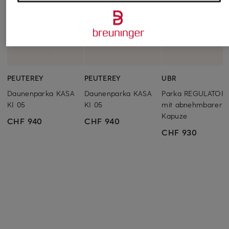
PEUTEREY
PEUTEREY
UBR
Daunenparka KASA
Daunenparka KASA
Parka REGULATOR
KI 05
KI 05
mit abnehmbarer
Kapuze
CHF 940
CHF 940
CHF 930