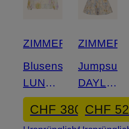
ZIMMERMANN
ZIMMER
Blusenshirt
Jumpsuit
LUNA
DAYLIGH
mit
aus
CHF 380
CHF 5
Rüschen
Leinen