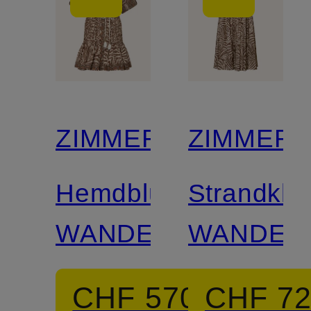
ZIMMERMANN
ZIMMER
Hemdblusenkleid
Strandkle
WANDERLUST
WANDER
CHF 570
CHF 7