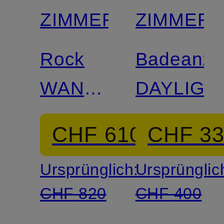
ZIMMERMANN
ZIMMER
Rock
Badeanzu
WANDERLUST
DAYLIGH
mit
CHF 610
CHF 3
Glitzergarn
Ursprünglich:
Ursprünglic
CHF 820
CHF 400