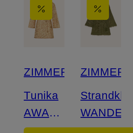
ZIMMERMANN
ZIMMER
Tunika
Strandkle
AWAKEN
WANDER
aus