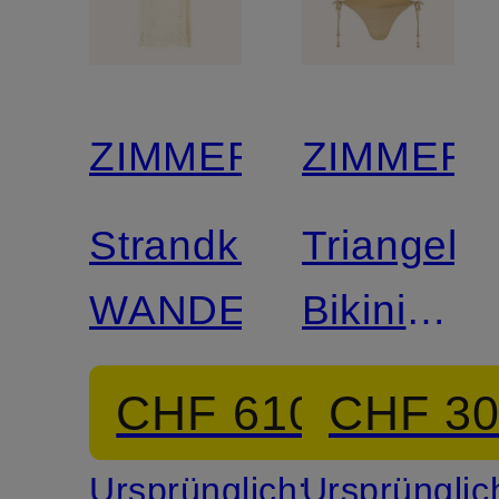
ZIMMERMANN
ZIMMER
Strandkleid
Triangel-
WANDERLUST
Bikini
WANDER
CHF 610
CHF 3
mit
Ursprünglich:
Ursprünglic