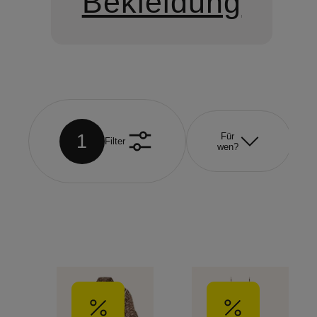
Bekleidung
1
Für
Filter
wen?