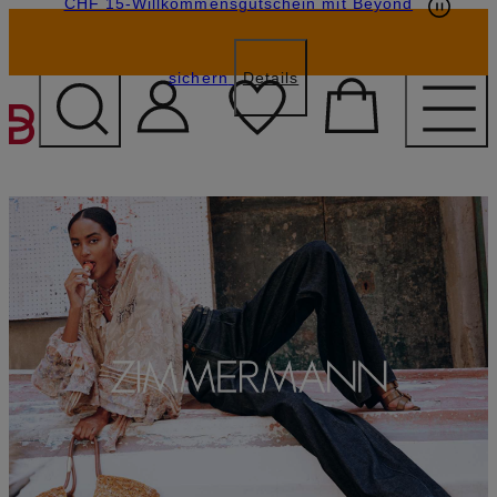
CHF 15-Willkommensgutschein mit Beyond
sichern
Details
ZUM HAUPTINHALT ÜBE