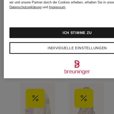
wir und unsere Partner durch die Cookies erheben, erhalten Sie in unse
CHF 870
CHF 2
Datenschutzerklärung
und
Impressum
.
Leinen
Ursprünglich:
Ursprünglic
und
ICH STIMME ZU
CHF 1'730
CHF 350
Seide
INDIVIDUELLE EINSTELLUNGEN