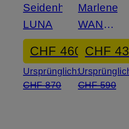
Seidenhose
Marleneh
LUNA
WANDER
aus
CHF 460
CHF 4
Seide
Ursprünglich:
Ursprünglic
CHF 870
CHF 590