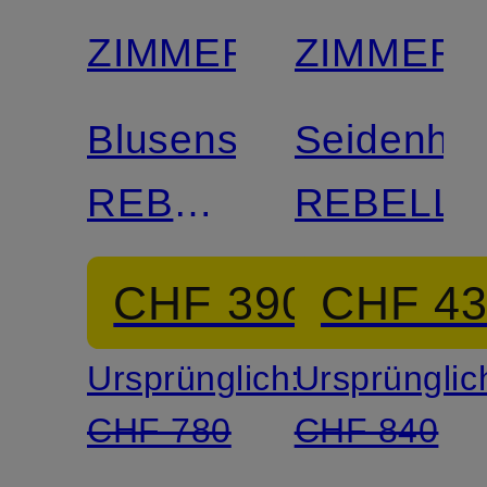
ZIMMERMANN
ZIMMER
Blusenshirt
Seidenho
REBELLION
REBELLI
mit
CHF 390
CHF 4
Rüschen
Ursprünglich:
Ursprünglic
CHF 780
CHF 840