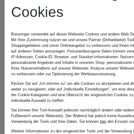
Cookies
Breuninger verwendet auf dieser Webseite Cookies und andere Web-Tec
Mit Ihrer Zustimmung nutzen wir und unsere Partner (Drittanbieter) Too
Shoppingerlebnis und unser Onlineangebot zu verbessern und Ihnen i
auf anderen Seiten anzuzeigen. Personenbezogene Daten können verar
IP-Adressen, Cookie-ID, Browser- und Standort-Informationen, Nutzerve
personalisierte Angebote und Inhalte in unserem Shop, personalisierte
Ihres Nutzerverhaltens auf unserer Webseite, Analyse unserer Webseit
ZIMMERMANN
ZIMMER
zu verbessern oder zur Optimierung der Werbeaussteuerung.
Klicken Sie auf „Ich stimme zu“ um alle Cookies zu akzeptieren und di
weiter zu navigieren; oder auf „Individuelle Einstellungen“, um eine deta
Cocktailkleid
Neckholde
der Cookie-Kategorien und eine Übersicht der eingesetzten Cookies zu
individuelle Auswahl zu treffen.
Sie können Ihre Tool-Auswahl jederzeit nachträglich ändern oder widerr
LUNA
Badeanzu
Fußbereich unserer Webseite). Der Widerruf hat jedoch keine Auswirkun
Verwendung der Tools und Ihrer Daten.
Sie können
hier
den Einsatz vo
mit
AWAKEN
Weitere Informationen zu den eingesetzten Tools und der Verwendung 