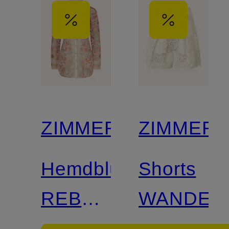
ZIMMERMANN
ZIMMER
Hemdbluse
Shorts
REBELLION
WANDER
mit