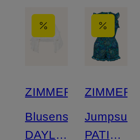
ZIMMERMANN
ZIMMER
Blusenshirt
Jumpsuit
DAYLIGHT
PATIENC