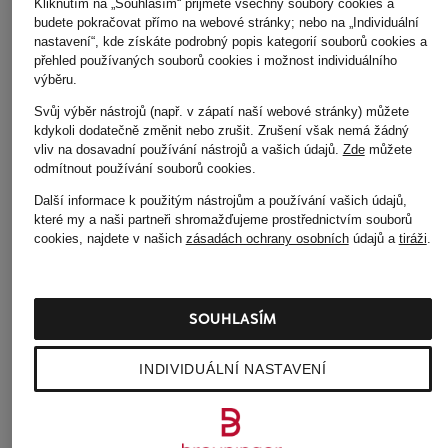
Kliknutím na „Souhlasím“ přijmete všechny soubory cookies a
budete pokračovat přímo na webové stránky; nebo na „Individuální
nastavení“, kde získáte podrobný popis kategorií souborů cookies a
přehled používaných souborů cookies i možnost individuálního
ALAÏA
ALAÏA
ALAÏA
výběru.
Kabelka přes rameno
Kabelka přes rameno
Kabelka přes rame
Svůj výběr nástrojů (např. v zápatí naší webové stránky) můžete
LE TECKEL MEDIUM
LE TECKEL MEDIUM
LE TECKEL MEDIU
kdykoli dodatečně změnit nebo zrušit. Zrušení však nemá žádný
vliv na dosavadní používání nástrojů a vašich údajů.
Zde
můžete
54 630 Kč
54 630 Kč
54 630 Kč
odmítnout používání souborů cookies
.
Další informace k použitým nástrojům a používání vašich údajů,
které my a naši partneři shromažďujeme prostřednictvím souborů
cookies, najdete v našich
zásadách ochrany osobních
údajů a
tiráži
.
SOUHLASÍM
INDIVIDUÁLNÍ NASTAVENÍ
Další kategorie
Boty DOLCE & GABBANA
Sluneční brýle CELINE