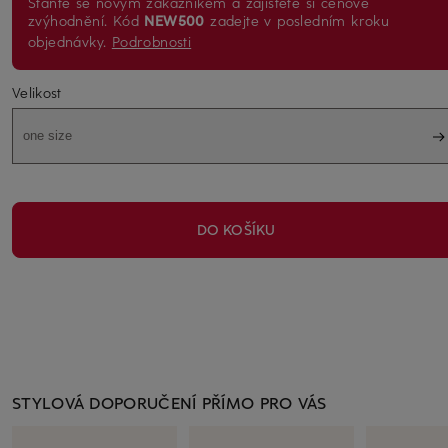
Staňte se novým zákazníkem a zajistěte si cenové
zvýhodnění. Kód
NEW500
zadejte v posledním kroku
objednávky.
Podrobnosti
Velikost
one size
DO KOŠÍKU
STYLOVÁ DOPORUČENÍ PŘÍMO PRO VÁS