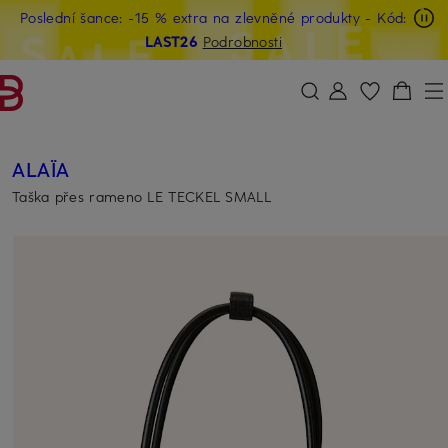
Poslední šance: -15 % extra na zlevněné produkty
- Kód:
PŘEJÍT NA HLAVNÍ OBSAH
PŘESKOČIT NA VYHLEDÁVÁNÍ
LAST26
Podrobnosti
ALAÏA
Taška přes rameno LE TECKEL SMALL