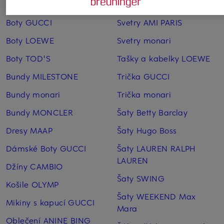
Boty GOLDEN GOOSE
Sluneční brýle CHANEL
Boty GUCCI
Svetry AMI PARIS
Boty LOEWE
Svetry monari
Boty TOD'S
Tašky a kabelky LOEWE
Bundy MILESTONE
Trička GUCCI
Bundy monari
Trička monari
Bundy MONCLER
Šaty Betty Barclay
Dresy MAAP
Šaty Hugo Boss
Dámské Boty GUCCI
Šaty LAUREN RALPH
LAUREN
Džíny CAMBIO
Šaty SWING
Košile OLYMP
Šaty WEEKEND Max
Mikiny s kapucí GUCCI
Mara
Oblečení ANINE BING