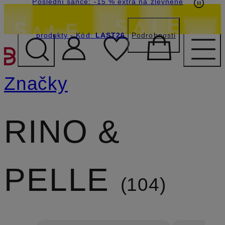
Poslední šance: -15 % extra na zlevněné
produkty
- Kód:
LAST26
Podrobnosti
PŘEJÍT NA HLAVNÍ OBSA
Značky
RINO &
PELLE
104