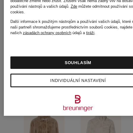
dodatečně změnit nebo zrušit. Zrušení však nemá žádný vliv na dosav
používání nástrojů a vašich údajů.
Zde
můžete odmítnout používání so
Bunda
Kabát z
cookies
.
Další informace k použitým nástrojům a používání vašich údajů, které
z
plyšové
naši partneři shromažďujeme prostřednictvím souborů cookies, najdete
našich
zásadách ochrany osobních
údajů a
tiráži
.
medvědí
kožešiny
4 500 Kč
4 750 K
kožešiny
JUNA
SOUHLASÍM
DENU
INDIVIDUÁLNÍ NASTAVENÍ