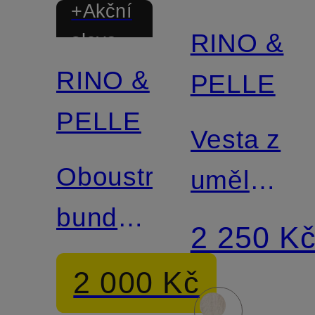
+Akční
RINO &
sleva
RINO &
PELLE
PELLE
Vesta z
Oboustranná
umělé
bunda
kožešiny
2 250 K
FAYLINN
DAVA
2 000 Kč