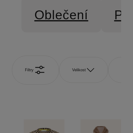
Oblečení
Pří
Filtry
Velikost
Barva