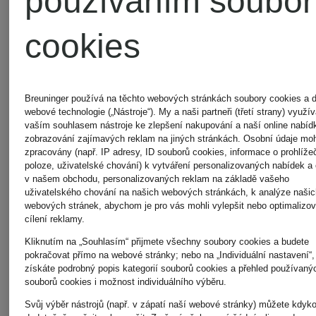
používáním soubor
cookies
Breuninger používá na těchto webových stránkách soubory cookies a d
webové technologie („Nástroje“). My a naši partneři (třetí strany) využ
vaším souhlasem nástroje ke zlepšení nakupování a naší online nabíd
zobrazování zajímavých reklam na jiných stránkách. Osobní údaje mo
zpracovány (např. IP adresy, ID souborů cookies, informace o prohlížeč
poloze, uživatelské chování) k vytváření personalizovaných nabídek a
v našem obchodu, personalizovaných reklam na základě vašeho
uživatelského chování na našich webových stránkách, k analýze našic
Novinka
Novinka
webových stránek, abychom je pro vás mohli vylepšit nebo optimalizov
cílení reklamy.
RINO &
RINO &
Kliknutím na „Souhlasím“ přijmete všechny soubory cookies a budete
pokračovat přímo na webové stránky; nebo na „Individuální nastavení“,
získáte podrobný popis kategorií souborů cookies a přehled používaný
PELLE
PELLE
souborů cookies i možnost individuálního výběru.
Svůj výběr nástrojů (např. v zápatí naší webové stránky) můžete kdyko