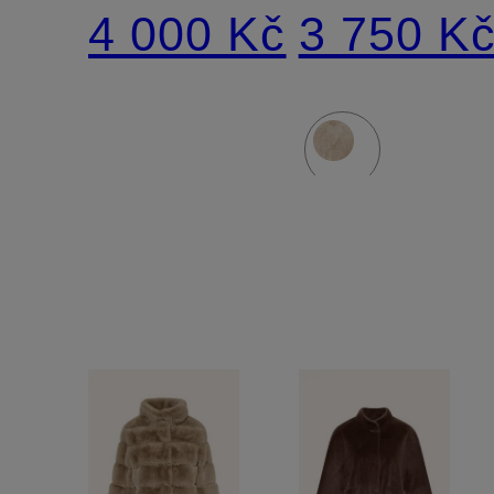
kožešiny
kožešiny
4 000 Kč
3 750 K
MANS
v
kombinaci
materiálů