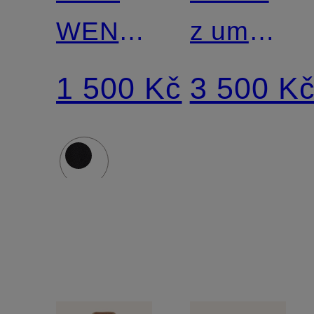
WENDY
z umělé
s
kožešiny
1 500 Kč
3 500 K
umělou
v
kožešinou
kombinaci
materiálů