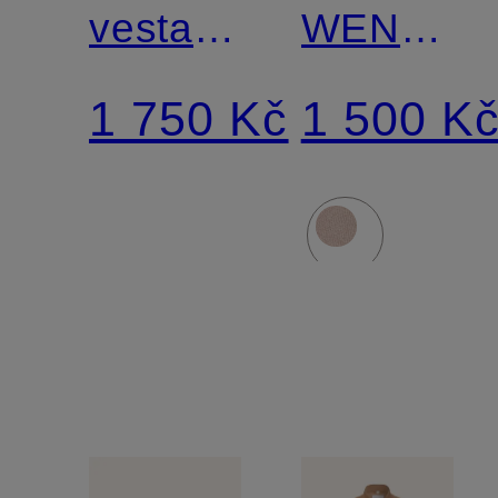
vesta
WENDY
ELONA
s
1 750 Kč
1 500 K
umělou
kožešinou