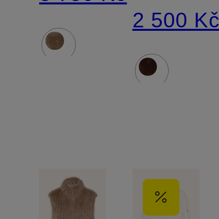
cape
v
2 500 K
DEWI
kombinaci
materiálů