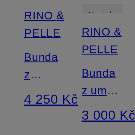
RINO &
Novinka
RINO &
PELLE
PELLE
Bunda
Bunda
z
z umělé
plyšové
4 250 Kč
kožešiny
kožešiny
3 000 K
FELIX