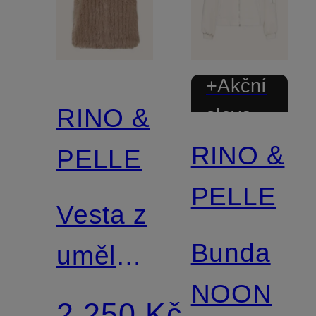
+Akční
RINO &
sleva
RINO &
PELLE
PELLE
Vesta z
Bunda
umělé
NOON
kožešiny
2 250 Kč