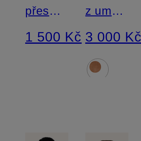
přes
z umělé
rameno
kožešiny
1 500 Kč
3 000 K
z umělé
FELIX
kožešiny
GUSTA