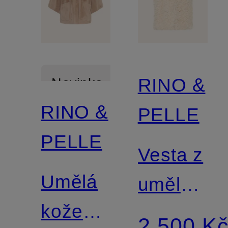
RINO &
Novinka
RINO &
PELLE
PELLE
Vesta z
Umělá
umělé
kožešinová
kožešiny
2 500 K