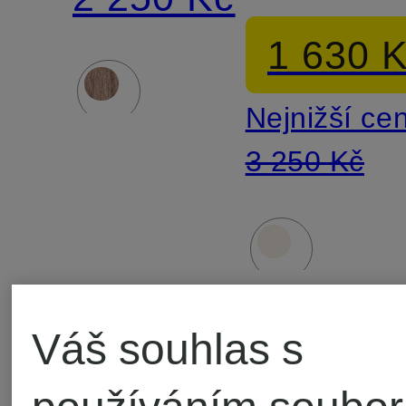
DAVA
1 630 
Nejnižší ce
3 250 Kč
Váš souhlas s