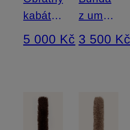
kabát z
z umělé
umělé
kožešiny
5 000 Kč
3 500 K
kožešiny
LIAS
ALINA