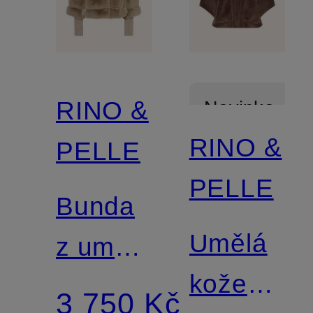
RINO &
Novinka
RINO &
PELLE
PELLE
Bunda
Umělá
z umělé
kožešinov
kožešiny
3 750 Kč