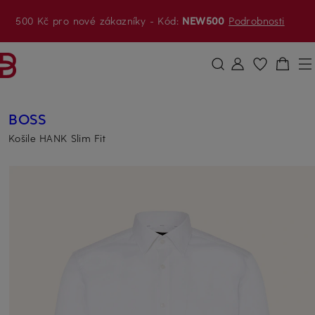
500 Kč pro nové zákazníky
- Kód:
NEW500
Podrobnosti
PŘEJÍT NA HLAVNÍ OBSAH
PŘESKOČIT NA VYHLEDÁVÁNÍ
BOSS
Košile HANK Slim Fit