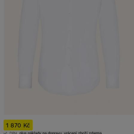
1 870 Kč
vč. DPH,
plus náklady na dopravu, vrácení zboží zdarma