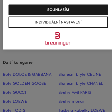
Fit
Fit
2 160 Kč
SOUHLASÍM
od 2 000 Kč
2 250 Kč
Nejnižší cena:
2 250 K
INDIVIDUÁLNÍ NASTAVENÍ
Další kategorie
Boty DOLCE & GABBANA
Sluneční brýle CELINE
Boty GOLDEN GOOSE
Sluneční brýle CHANEL
Boty GUCCI
Svetry AMI PARIS
Boty LOEWE
Svetry monari
Boty TOD'S
Tašky a kabelky LOEWE