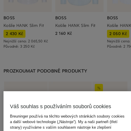
BOSS
BOSS
BOSS
Košile HANK Slim Fit
Košile HANK Slim Fit
Košile HANK
2 160 Kč
2 430 Kč
2 050 Kč
Nejnižší cena:
2 065,50 Kč
Nejnižší cena
Původně:
3 250 Kč
Původně:
2 75
PROZKOUMAT PODOBNÉ PRODUKTY
Váš souhlas s používáním souborů cookies
Breuninger používá na těchto webových stránkách soubory cookies
a další webové technologie („Nástroje“). My a naši partneři (třetí
strany) využíváme s vaším souhlasem nástroje ke zlepšení