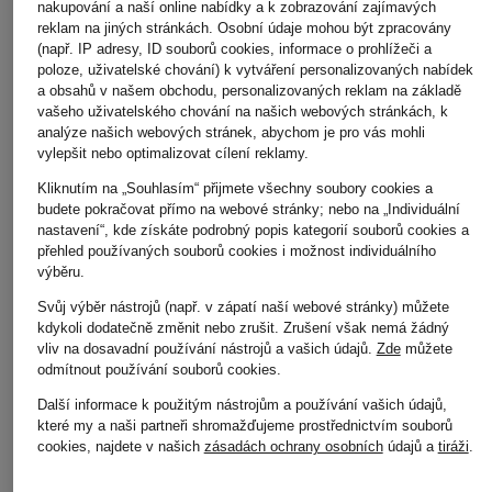
nakupování a naší online nabídky a k zobrazování zajímavých
reklam na jiných stránkách. Osobní údaje mohou být zpracovány
(např. IP adresy, ID souborů cookies, informace o prohlížeči a
poloze, uživatelské chování) k vytváření personalizovaných nabídek
a obsahů v našem obchodu, personalizovaných reklam na základě
vašeho uživatelského chování na našich webových stránkách, k
analýze našich webových stránek, abychom je pro vás mohli
vylepšit nebo optimalizovat cílení reklamy.
Kliknutím na „Souhlasím“ přijmete všechny soubory cookies a
budete pokračovat přímo na webové stránky; nebo na „Individuální
nastavení“, kde získáte podrobný popis kategorií souborů cookies a
přehled používaných souborů cookies i možnost individuálního
výběru.
Svůj výběr nástrojů (např. v zápatí naší webové stránky) můžete
kdykoli dodatečně změnit nebo zrušit. Zrušení však nemá žádný
vliv na dosavadní používání nástrojů a vašich údajů.
Zde
můžete
odmítnout používání souborů cookies
.
Další informace k použitým nástrojům a používání vašich údajů,
které my a naši partneři shromažďujeme prostřednictvím souborů
BOSS
BOSS
BOSS
cookies, najdete v našich
zásadách ochrany osobních
údajů a
tiráži
.
Košile HANK Slim Fit
Košile JOE Regular
Košile JOE Regular