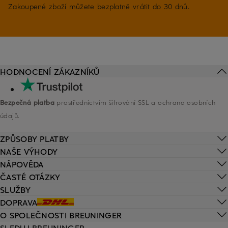
Zakoupené zboží můžete bezplatně vrátit do 30 dnů.
HODNOCENÍ ZÁKAZNÍKŮ
Bezpečná platba
prostřednictvím šifrování SSL a ochrana osobních
údajů.
ZPŮSOBY PLATBY
NAŠE VÝHODY
NÁPOVĚDA
ČASTÉ OTÁZKY
SLUŽBY
DOPRAVA
O SPOLEČNOSTI BREUNINGER
SLEDUJ BREUNINGER