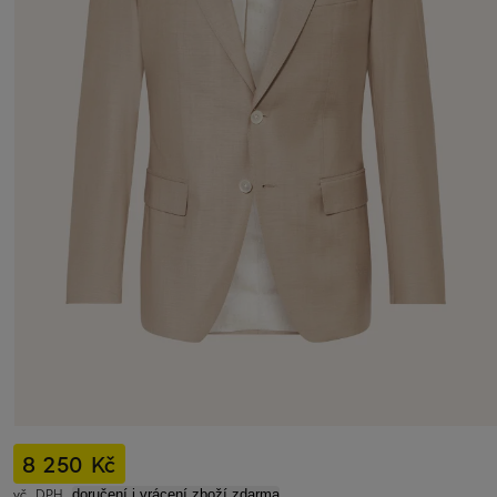
8 250 Kč
vč. DPH,
doručení i vrácení zboží zdarma