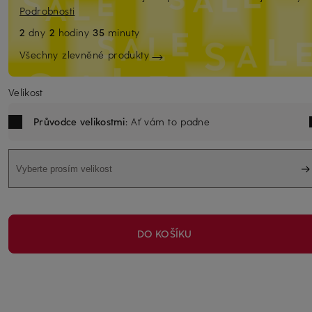
Podrobnosti
2
dny
2
hodiny
35
minuty
Všechny zlevněné produkty
Velikost
Průvodce velikostmi
: Ať vám to padne
Vyberte prosím velikost
DO KOŠÍKU