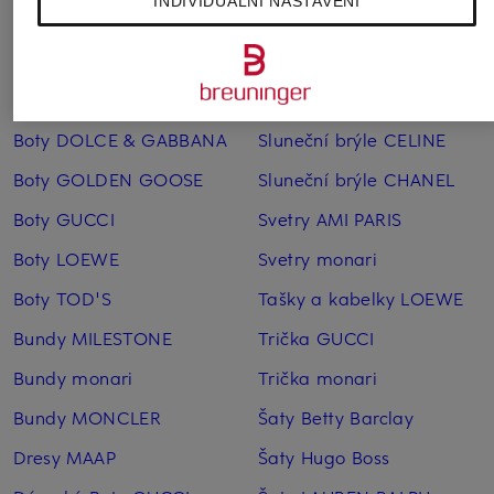
INDIVIDUÁLNÍ NASTAVENÍ
Další kategorie
Boty DOLCE & GABBANA
Sluneční brýle CELINE
Boty GOLDEN GOOSE
Sluneční brýle CHANEL
Boty GUCCI
Svetry AMI PARIS
Boty LOEWE
Svetry monari
Boty TOD'S
Tašky a kabelky LOEWE
Bundy MILESTONE
Trička GUCCI
Bundy monari
Trička monari
Bundy MONCLER
Šaty Betty Barclay
Dresy MAAP
Šaty Hugo Boss