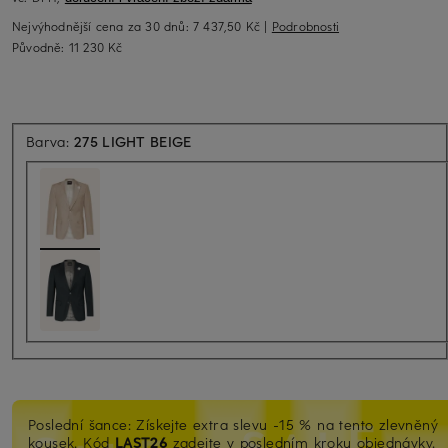
Nejvýhodnější cena za 30 dnů:
7 437,50 Kč
|
Podrobnosti
Původně:
11 230 Kč
Barva:
275 LIGHT BEIGE
Poslední šance: Získejte extra slevu -15 % na tento zlevněný
kousek. Kód
LAST26
zadejte v posledním kroku objednávky.