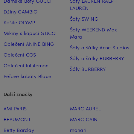
Dámské Boty GUCCI
Šaty LAUREN RALPH
LAUREN
Džíny CAMBIO
Šaty SWING
Košile OLYMP
Šaty WEEKEND Max
Mikiny s kapucí GUCCI
Mara
Oblečení ANINE BING
Šály a šátky Acne Studios
Oblečení COS
Šály a šátky BURBERRY
Oblečení lululemon
Šály BURBERRY
Péřové kabáty Blauer
Další značky
AMI PARIS
MARC AUREL
BEAUMONT
MARC CAIN
Betty Barclay
monari