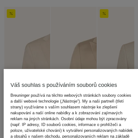
Váš souhlas s používáním souborů cookies
Breuninger používá na těchto webových stránkách soubory cookies
a další webové technologie („Nástroje“). My a naši partneři (třetí
strany) využíváme s vaším souhlasem nástroje ke zlepšení
nakupování a naší online nabídky a k zobrazování zajímavých
reklam na jiných stránkách. Osobní údaje mohou být zpracovány
(např. IP adresy, ID souborů cookies, informace o prohlížeči a
poloze, uživatelské chování) k vytváření personalizovaných nabídek
a obsahů v našem obchodu, personalizovaných reklam na základě