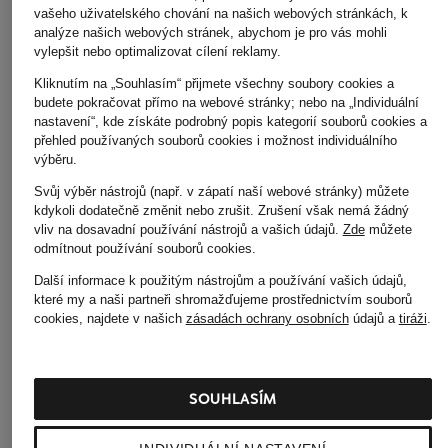
vašeho uživatelského chování na našich webových stránkách, k
analýze našich webových stránek, abychom je pro vás mohli
vylepšit nebo optimalizovat cílení reklamy.
Kliknutím na „Souhlasím“ přijmete všechny soubory cookies a
budete pokračovat přímo na webové stránky; nebo na „Individuální
nastavení“, kde získáte podrobný popis kategorií souborů cookies a
přehled používaných souborů cookies i možnost individuálního
WILVORST
+Akční sleva
+Akční sleva
výběru.
Oblekové sako Extra
BALDESSARINI
PAUL
Svůj výběr nástrojů (např. v zápatí naší webové stránky) můžete
Slim Fit
kdykoli dodatečně změnit nebo zrušit. Zrušení však nemá žádný
Sako Extra Slim Fit
Oblekové sako Extr
od 10 750 Kč
vliv na dosavadní používání nástrojů a vašich údajů.
Zde
můžete
Slim Fit z žerzeje
odmítnout používání souborů cookies
.
6 500 Kč
1 750 Kč
Další informace k použitým nástrojům a používání vašich údajů,
Nejnižší cena:
5 525 Kč
Původně:
10 000 Kč
které my a naši partneři shromažďujeme prostřednictvím souborů
Nejnižší cena:
cookies, najdete v našich
zásadách ochrany osobních
údajů a
tiráži
.
1 487,50 Kč
Původně:
5 750 Kč
SOUHLASÍM