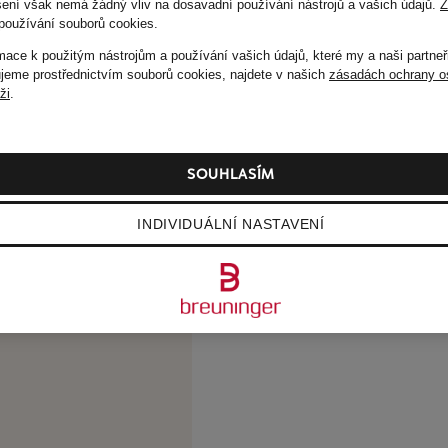
ušení však nemá žádný vliv na dosavadní používání nástrojů a vašich údajů.
Z
používání souborů cookies
.
rmace k použitým nástrojům a používání vašich údajů, které my a naši partneř
eme prostřednictvím souborů cookies, najdete v našich
zásadách ochrany o
áži
.
SOUHLASÍM
INDIVIDUÁLNÍ NASTAVENÍ