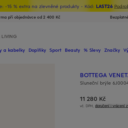
e: -15 % extra na zlevněné produkty
- Kód:
LAST26
Podro
ma při objednávce od 2 400 Kč
Bezplatn
 LIVING
y a kabelky
Doplňky
Sport
Beauty
% Slevy
Značky
Vý
BOTTEGA VENET
Sluneční brýle 6J000
11 280 Kč
vč. DPH,
doručení i vrácení 