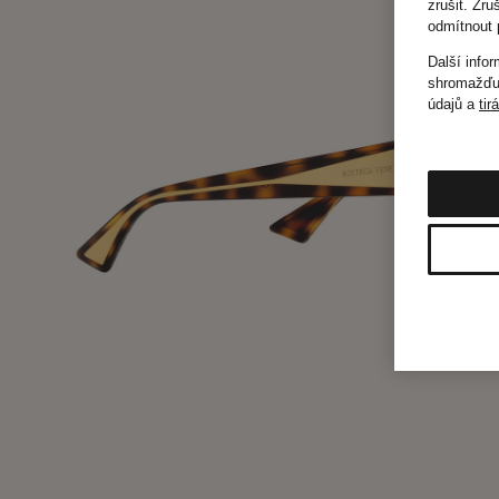
zrušit. Zr
odmítnout 
Další info
shromažďuj
údajů a
tir