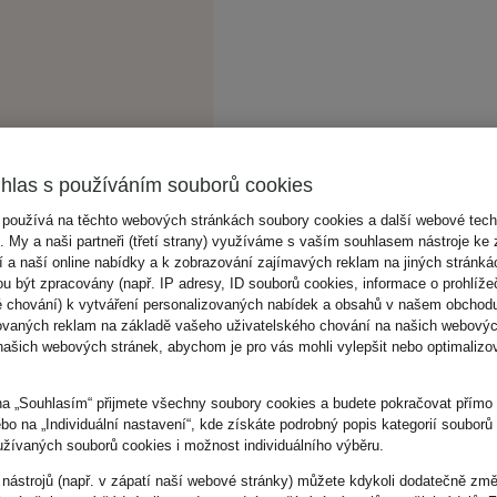
hlas s používáním souborů cookies
 používá na těchto webových stránkách soubory cookies a další webové tech
). My a naši partneři (třetí strany) využíváme s vaším souhlasem nástroje ke 
 a naší online nabídky a k zobrazování zajímavých reklam na jiných stránk
u být zpracovány (např. IP adresy, ID souborů cookies, informace o prohlížeč
é chování) k vytváření personalizovaných nabídek a obsahů v našem obchod
ovaných reklam na základě vašeho uživatelského chování na našich webovýc
našich webových stránek, abychom je pro vás mohli vylepšit nebo optimalizov
na „Souhlasím“ přijmete všechny soubory cookies a budete pokračovat přím
ebo na „Individuální nastavení“, kde získáte podrobný popis kategorií souborů
užívaných souborů cookies i možnost individuálního výběru.
 nástrojů (např. v zápatí naší webové stránky) můžete kdykoli dodatečně změ