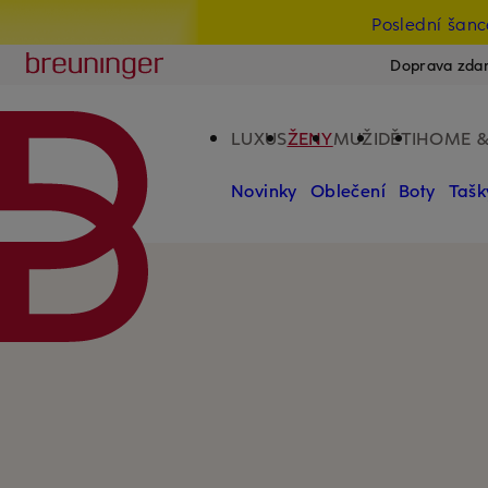
Poslední šanc
PŘEJÍT NA HLAVNÍ OBSAH
PŘESKOČIT NA VYHLEDÁVÁNÍ
Breuninger
Doprava zdar
LUXUS
ŽENY
MUŽI
DĚTI
HOME &
Novinky
Oblečení
Boty
Tašk