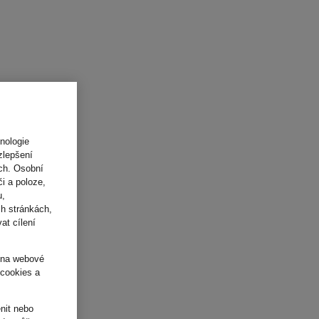
nologie
zlepšení
ách. Osobní
i a poloze,
u,
h stránkách,
at cílení
o na webové
 cookies a
nit nebo