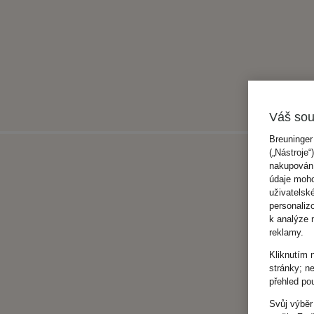
Váš sou
Breuninger
(„Nástroje“
nakupování
údaje moho
uživatelsk
personaliz
k analýze 
reklamy.
Kliknutím 
stránky; n
přehled po
Svůj výběr