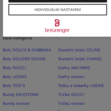
INDIVIDUÁLNÍ NASTAVENÍ
Další kategorie
Boty DOLCE & GABBANA
Sluneční brýle CELINE
Boty GOLDEN GOOSE
Sluneční brýle CHANEL
Boty GUCCI
Svetry AMI PARIS
Boty LOEWE
Svetry monari
Boty TOD'S
Tašky a kabelky LOEWE
Bundy MILESTONE
Trička GUCCI
Bundy monari
Trička monari