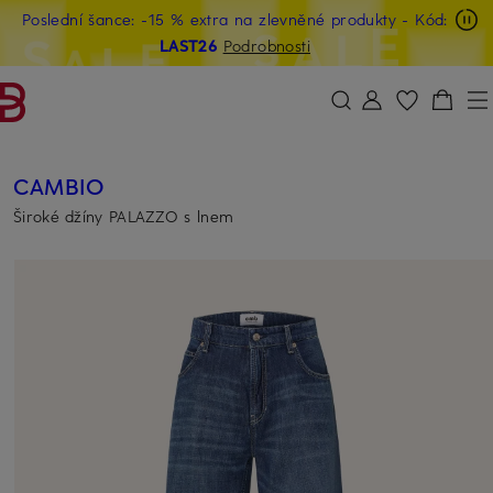
Poslední šance: -15 % extra na zlevněné produkty
- Kód:
PŘEJÍT NA HLAVNÍ OBSAH
PŘESKOČIT NA VYHLEDÁVÁNÍ
LAST26
Podrobnosti
CAMBIO
Široké džíny PALAZZO s lnem