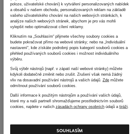
poloze, uživatelské chování) k vytváření personalizovaných nabídek
a obsahů v našem obchodu, personalizovaných reklam na základě
vašeho uživatelského chování na našich webových stránkách, k
analýze našich webových stránek, abychom je pro vás mohli
vylepšit nebo optimalizovat cílení reklamy.
Kliknutím na „Souhlasím“ přijmete všechny soubory cookies a
budete pokračovat přímo na webové stránky; nebo na „Individuální
nastavení“, kde získáte podrobný popis kategorií souborů cookies a
přehled používaných souborů cookies i možnost individuálního
výběru.
7 for all mankind
EMPORIO ARMANI
+Akční sleva
Svůj výběr nástrojů (např. v zápatí naší webové stránky) můžete
Džíny s širokými
Široké džíny
MAC
kdykoli dodatečně změnit nebo zrušit. Zrušení však nemá žádný
nohavicemi LOTTA
6 750 Kč
vliv na dosavadní používání nástrojů a vašich údajů.
Zde
můžete
Džíny se širokými
6 190 Kč
odmítnout používání souborů cookies
.
nohavicemi
Další informace k použitým nástrojům a používání vašich údajů,
1 610 Kč
které my a naši partneři shromažďujeme prostřednictvím souborů
cookies, najdete v našich
zásadách ochrany osobních
údajů a
tiráži
.
Nejnižší cena:
1 368,50 Kč
Původně:
2 970 Kč
SOUHLASÍM