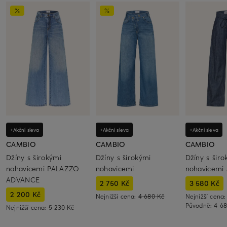
+Akční sleva
+Akční sleva
+Akční sleva
CAMBIO
CAMBIO
CAMBIO
Džíny s širokými
Džíny s širokými
Džíny s širo
nohavicemi PALAZZO
nohavicemi
nohavicemi
ADVANCE
2 750 Kč
3 580 Kč
2 200 Kč
Nejnižší cena:
4 680 Kč
Nejnižší cena
Původně:
4 6
Nejnižší cena:
5 230 Kč