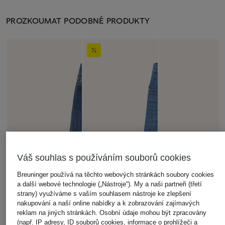
PROZKOUMAT PODOBNÉ PRODUKTY
Váš souhlas s používáním souborů cookies
Breuninger používá na těchto webových stránkách soubory cookies
a další webové technologie („Nástroje“). My a naši partneři (třetí
strany) využíváme s vaším souhlasem nástroje ke zlepšení
nakupování a naší online nabídky a k zobrazování zajímavých
reklam na jiných stránkách. Osobní údaje mohou být zpracovány
(např. IP adresy, ID souborů cookies, informace o prohlížeči a