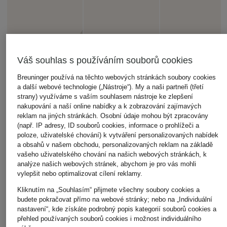
Váš souhlas s používáním souborů cookies
Breuninger používá na těchto webových stránkách soubory cookies
a další webové technologie („Nástroje“). My a naši partneři (třetí
strany) využíváme s vaším souhlasem nástroje ke zlepšení
nakupování a naší online nabídky a k zobrazování zajímavých
reklam na jiných stránkách. Osobní údaje mohou být zpracovány
(např. IP adresy, ID souborů cookies, informace o prohlížeči a
poloze, uživatelské chování) k vytváření personalizovaných nabídek
a obsahů v našem obchodu, personalizovaných reklam na základě
vašeho uživatelského chování na našich webových stránkách, k
analýze našich webových stránek, abychom je pro vás mohli
vylepšit nebo optimalizovat cílení reklamy.
Kliknutím na „Souhlasím“ přijmete všechny soubory cookies a
budete pokračovat přímo na webové stránky; nebo na „Individuální
ZEGNA
JACQUEMUS
LOEWE
nastavení“, kde získáte podrobný popis kategorií souborů cookies a
přehled používaných souborů cookies i možnost individuálního
Čepice
Čepice LA
Cap