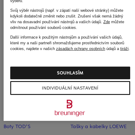
výběru.
CASQUETTE GADJO
11 000 Kč
11 520 Kč
Svůj výběr nástrojů (např. v zápatí naší webové stránky) můžete
3 040 Kč
kdykoli dodatečně změnit nebo zrušit. Zrušení však nemá žádný
vliv na dosavadní používání nástrojů a vašich údajů.
Zde
můžete
odmítnout používání souborů cookies
.
Další informace k použitým nástrojům a používání vašich údajů,
které my a naši partneři shromažďujeme prostřednictvím souborů
cookies, najdete v našich
zásadách ochrany osobních
údajů a
tiráži
.
Další kategorie
SOUHLASÍM
Boty DOLCE & GABBANA
Sluneční brýle CELINE
INDIVIDUÁLNÍ NASTAVENÍ
Boty GOLDEN GOOSE
Sluneční brýle CHANEL
Boty GUCCI
Svetry AMI PARIS
Boty LOEWE
Svetry monari
Boty TOD'S
Tašky a kabelky LOEWE