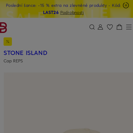
Poslední šance: -15 % extra na zlevněné produkty
- Kód:
PŘEJÍT NA HLAVNÍ OBSAH
PŘESKOČIT NA VYHLEDÁVÁNÍ
LAST26
Podrobnosti
STONE ISLAND
Cap REPS