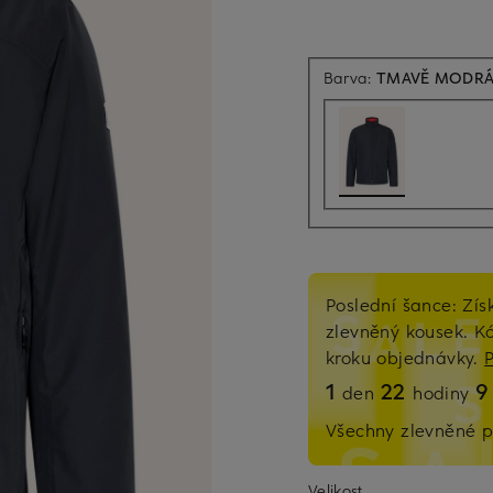
Barva:
TMAVĚ MODR
Poslední šance: Zís
zlevněný kousek. 
kroku objednávky.
1
22
den
hodiny
Všechny zlevněné p
Velikost