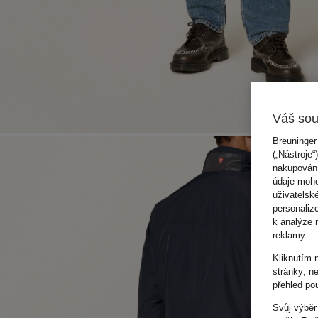
Váš sou
Breuninger
(„Nástroje“
nakupování
údaje moho
uživatelsk
personaliz
k analýze 
reklamy.
Kliknutím 
stránky; n
přehled po
Svůj výběr