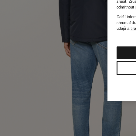
zrušit. Zr
odmítnout 
Další info
shromažďuj
údajů a
tir