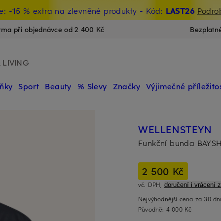
e: -15 % extra na zlevněné produkty
- Kód:
LAST26
Podro
ma při objednávce od 2 400 Kč
Bezplatn
 LIVING
ňky
Sport
Beauty
% Slevy
Značky
Výjimečné příležitos
WELLENSTEYN
Funkční bunda BAYS
2 500 Kč
vč. DPH,
doručení i vrácení 
Nejvýhodnější cena za 30 d
Původně:
4 000 Kč