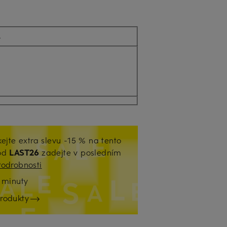
Á
kejte extra slevu -15 % na tento
Kód
LAST26
zadejte v posledním
Podrobnosti
9
minuty
rodukty