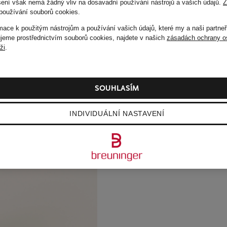
ušení však nemá žádný vliv na dosavadní používání nástrojů a vašich údajů.
Z
používání souborů cookies
.
rmace k použitým nástrojům a používání vašich údajů, které my a naši partneř
eme prostřednictvím souborů cookies, najdete v našich
zásadách ochrany o
áži
.
SOUHLASÍM
INDIVIDUÁLNÍ NASTAVENÍ