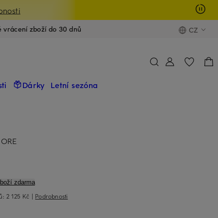
bnosti
é vrácení zboží do 30 dnů
CZ
ti
Dárky
Letní sezóna
HORE
zboží zdarma
nů:
2 125 Kč
|
Podrobnosti