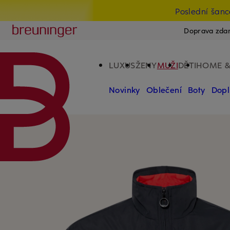
Poslední šanc
PŘEJÍT NA HLAVNÍ OBSAH
PŘESKOČIT NA VYHLEDÁVÁNÍ
Breuninger
Doprava zdar
LUXUS
ŽENY
MUŽI
DĚTI
HOME &
Novinky
Oblečení
Boty
Dopl