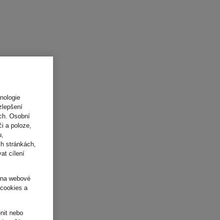
nologie
zlepšení
ách. Osobní
i a poloze,
u,
h stránkách,
at cílení
o na webové
 cookies a
nit nebo