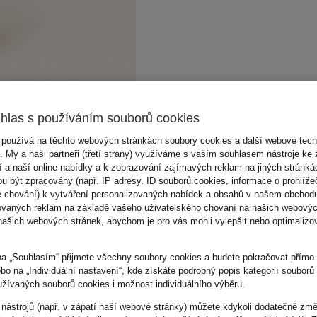
hlas s používáním souborů cookies
 používá na těchto webových stránkách soubory cookies a další webové tech
). My a naši partneři (třetí strany) využíváme s vaším souhlasem nástroje ke 
 a naší online nabídky a k zobrazování zajímavých reklam na jiných stránk
u být zpracovány (např. IP adresy, ID souborů cookies, informace o prohlížeč
é chování) k vytváření personalizovaných nabídek a obsahů v našem obchod
ovaných reklam na základě vašeho uživatelského chování na našich webovýc
našich webových stránek, abychom je pro vás mohli vylepšit nebo optimalizov
na „Souhlasím“ přijmete všechny soubory cookies a budete pokračovat přím
ebo na „Individuální nastavení“, kde získáte podrobný popis kategorií souborů
užívaných souborů cookies i možnost individuálního výběru.
 nástrojů (např. v zápatí naší webové stránky) můžete kdykoli dodatečně změ