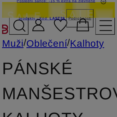
Poslední šance: -15 % extra na zlevněné
produkty
- Kód:
LAST26
Podrobnosti
PŘEJÍT NA HLAVNÍ OBSA
/
/
Muži
Oblečení
Kalhoty
PÁNSKÉ
MANŠESTRO