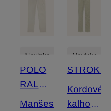
Novinka
Novinka
POLO
STROKES
RALPH
Kordové
LAUREN
Manšestrové
kalhoty