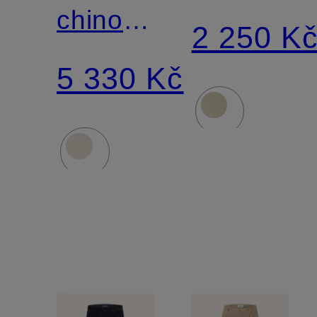
chino
Tapered
2 250 K
kalhoty
Fit
5 330 Kč
Stretch
Straight
Fit