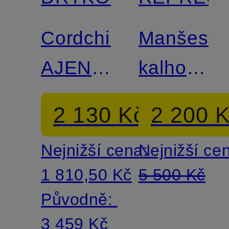
Cordchino
Manšestr
AJEND
kalhoty
Slim Fit
Regular
2 130 Kč
2 200 
Fit
Nejnižší cena:
Nejnižší ce
1 810,50 Kč
5 500 Kč
Původně:
3 459 Kč