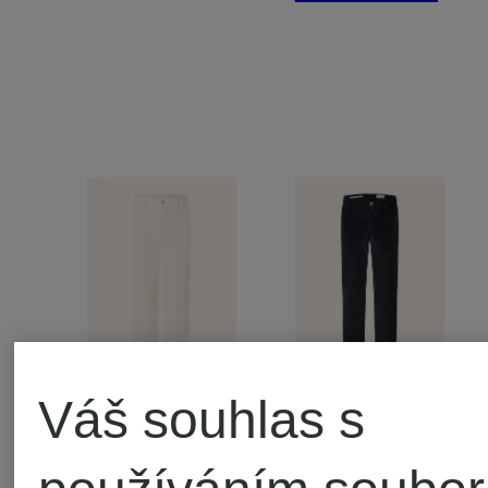
Váš souhlas s
JACOB
JACOB