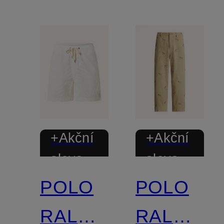
+Akční
+Akční
sleva
sleva
POLO
POLO
Certifikováno
RALPH
RALPH