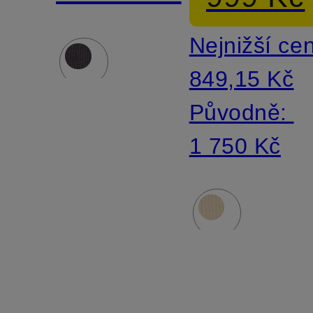
Slim Fit
manšestr
Nejnižší ce
849,15 Kč
Původně:
1 750 Kč