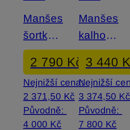
LAUREN
LAUREN
Manšestrové
Manšestr
šortky
kalhoty
Classic
Big Fit
2 790 Kč
3 440 
Fit
Nejnižší cena:
Nejnižší ce
2 371,50 Kč
3 374,50 K
Původně:
Původně:
4 000 Kč
7 800 Kč