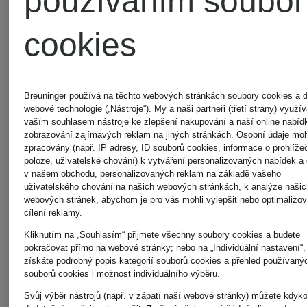
používáním soubor
COHEN
COHEN
cookies
Kordové
Kordové
Breuninger používá na těchto webových stránkách soubory cookies a d
webové technologie („Nástroje“). My a naši partneři (třetí strany) využ
kalhoty
kalhoty
vaším souhlasem nástroje ke zlepšení nakupování a naší online nabíd
zobrazování zajímavých reklam na jiných stránkách. Osobní údaje mo
zpracovány (např. IP adresy, ID souborů cookies, informace o prohlížeč
BOBBY
BOBBY
poloze, uživatelské chování) k vytváření personalizovaných nabídek a
10 630 Kč
10 630 
v našem obchodu, personalizovaných reklam na základě vašeho
uživatelského chování na našich webových stránkách, k analýze našic
Slim Fit
Slim Fit
webových stránek, abychom je pro vás mohli vylepšit nebo optimalizov
cílení reklamy.
Kliknutím na „Souhlasím“ přijmete všechny soubory cookies a budete
pokračovat přímo na webové stránky; nebo na „Individuální nastavení“,
získáte podrobný popis kategorií souborů cookies a přehled používaný
souborů cookies i možnost individuálního výběru.
Svůj výběr nástrojů (např. v zápatí naší webové stránky) můžete kdyko