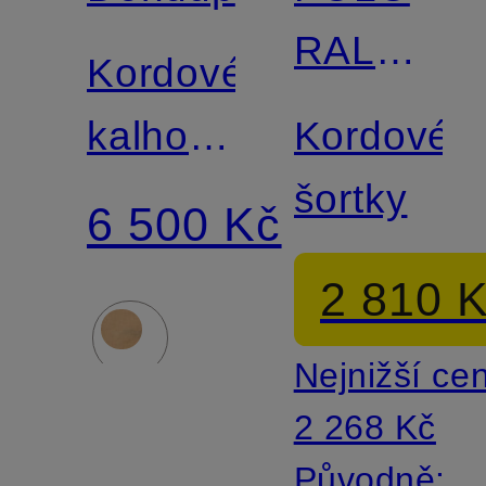
RALPH
Kordové
LAUREN
kalhoty
Kordové
GAUBERT
šortky
6 500 Kč
Slim Fit
2 810 
Nejnižší ce
2 268 Kč
Původně: