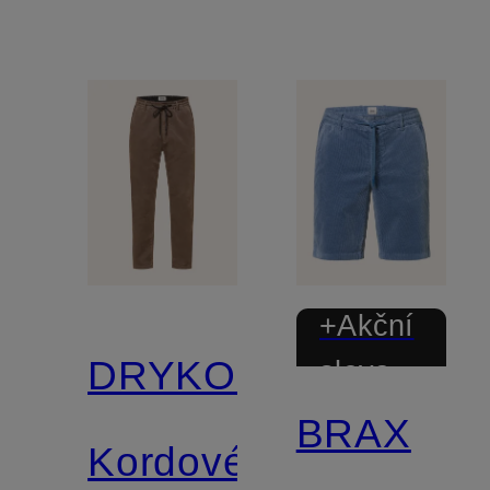
+Akční
DRYKORN
sleva
BRAX
Kordové