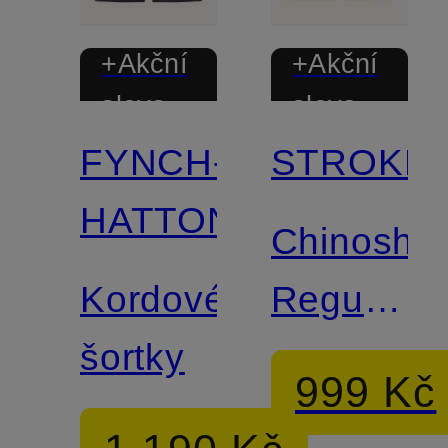
+Akční
+Akční
sleva
sleva
FYNCH-
STROKES
HATTON
Chinoshor
Kordové
Regular
šortky
Fit z
999 Kč
manšestr