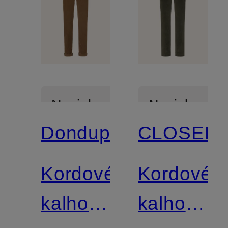
Novinka
Novinka
Dondup
CLOSED
Certifikován
Kordové
Kordové
kalhoty
kalhoty