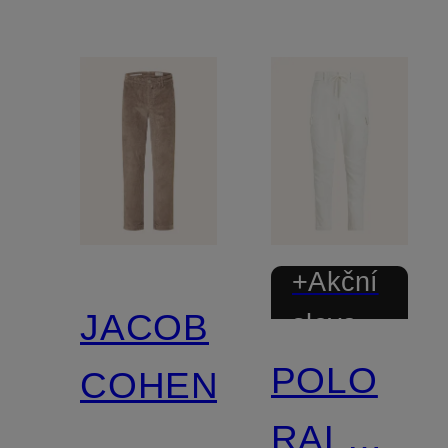
+Akční
JACOB
sleva
POLO
COHEN
RALPH