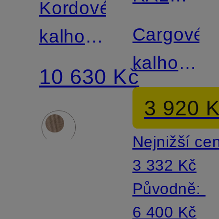
Kordové
LAUREN
Cargové
kalhoty
kalhoty
BOBBY
10 630 Kč
Slim Fit
Slim Fit
3 920 
z
Nejnižší ce
manšestr
3 332 Kč
Původně:
6 400 Kč