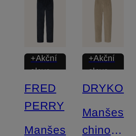
+Akční
+Akční
sleva
sleva
FRED
DRYKOR
PERRY
Manšestr
Manšestrové
chino