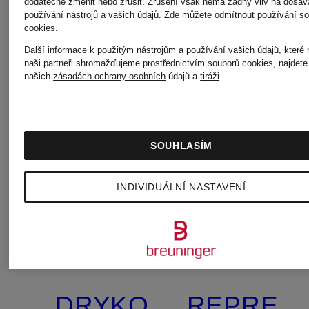
dodatečně změnit nebo zrušit. Zrušení však nemá žádný vliv na dosav
používání nástrojů a vašich údajů.
Zde
můžete odmítnout používání so
cookies
.
Další informace k použitým nástrojům a používání vašich údajů, které
naši partneři shromažďujeme prostřednictvím souborů cookies, najdete
našich
zásadách ochrany osobních
údajů a
tiráži
.
SOUHLASÍM
INDIVIDUÁLNÍ NASTAVENÍ
+Akční
+Akční
sleva
sleva
DRYKORN
REPRES