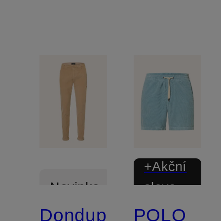
+Akční
sleva
Novinka
Dondup
POLO