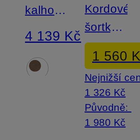
Kordové
kalhoty
šortky
DEGER
4 139 Kč
BALU
Regular
1 560 
CK
Fit
Nejnižší ce
Modern
1 326 Kč
Fit
Původně:
1 980 Kč