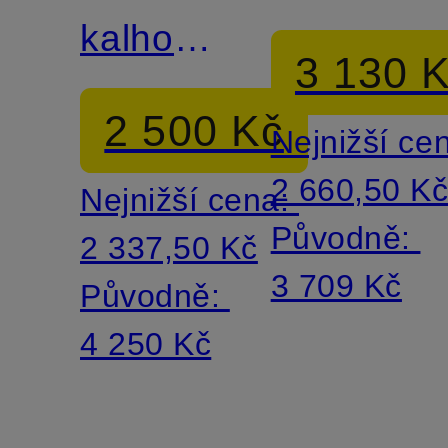
kalhoty
kalhoty
3 130 
Tapered
KARYKO
2 500 Kč
Nejnižší ce
Fit
Relaxed
2 660,50 K
Nejnižší cena:
Fit se
Původně:
2 337,50 Kč
zkrácený
3 709 Kč
Původně:
nohavice
4 250 Kč