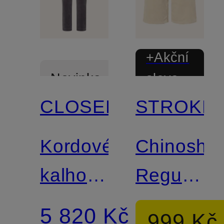
+Akční
sleva
Novinka
CLOSED
STROKES
Certifikováno
Kordové
Chinoshor
kalhoty
Regular
CLIFTON
Fit z
5 820 Kč
999 Kč