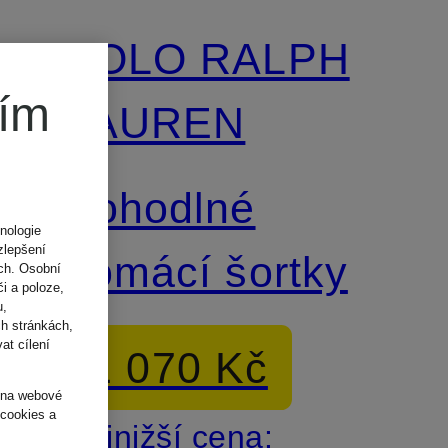
POLO RALPH
ním
LAUREN
Pohodlné
nologie
zlepšení
domácí šortky
ách. Osobní
i a poloze,
u,
h stránkách,
at cílení
1 070 Kč
o na webové
 cookies a
Nejnižší cena: