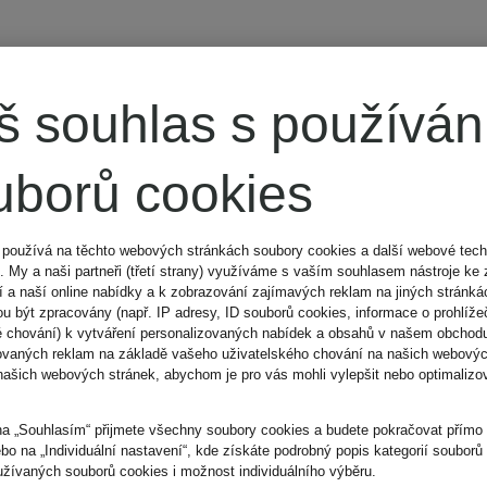
POLO RALPH
š souhlas s používá
LAUREN
uborů cookies
Pohodlné
 používá na těchto webových stránkách soubory cookies a další webové tech
). My a naši partneři (třetí strany) využíváme s vaším souhlasem nástroje ke 
domácí tričko
 a naší online nabídky a k zobrazování zajímavých reklam na jiných stránk
u být zpracovány (např. IP adresy, ID souborů cookies, informace o prohlížeč
é chování) k vytváření personalizovaných nabídek a obsahů v našem obchod
ovaných reklam na základě vašeho uživatelského chování na našich webovýc
našich webových stránek, abychom je pro vás mohli vylepšit nebo optimalizov
1 040 Kč
na „Souhlasím“ přijmete všechny soubory cookies a budete pokračovat přím
ebo na „Individuální nastavení“, kde získáte podrobný popis kategorií souborů
Nejnižší cena:
užívaných souborů cookies i možnost individuálního výběru.