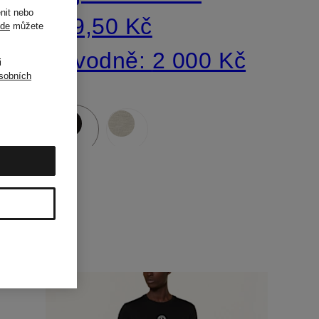
nit nebo
909,50 Kč
de
můžete
Původně:
2 000 Kč
i
sobních