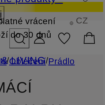
i
CZ
latné vrácení
EDÁVÁNÍ
ží do 30 dnů
& LIVING
/
/
EN
Oblečení
Prádlo
MÁCÍ