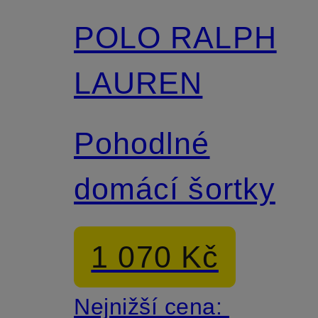
POLO RALPH
LAUREN
Pohodlné
domácí šortky
1 070 Kč
Nejnižší cena: