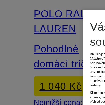
POLO RALPH
Vá
LAUREN
so
Pohodlné
Breuninger
(„Nástroje“
domácí tričko
nakupování
údaje moho
uživatelsk
personaliz
k analýze 
1 040 Kč
reklamy.
Kliknutím 
stránky; n
Nejnižší cena:
přehled po