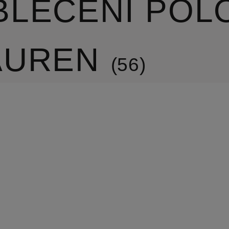
BLEČENÍ POL
AUREN
56