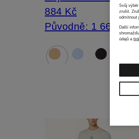
Svůj výběr
884 Kč
zrušit. Zr
odmítnout 
Původně:
1 660 Kč
Další info
shromažďuj
údajů a
tir