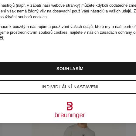
 nástrojů (např. v zápatí naší webové stránky) můžete kdykoli dodatečně změ
884 Kč
ušení však nemá žádný vliv na dosavadní používání nástrojů a vašich údajů.
Z
používání souborů cookies
.
Původně:
1 920 Kč
rmace k použitým nástrojům a používání vašich údajů, které my a naši partneř
eme prostřednictvím souborů cookies, najdete v našich
zásadách ochrany o
áži
.
SOUHLASÍM
INDIVIDUÁLNÍ NASTAVENÍ