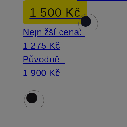
do V, 3
1 500 Kč
kusy v
Nejnižší cena:
balení
1 275 Kč
Původně:
1 900 Kč