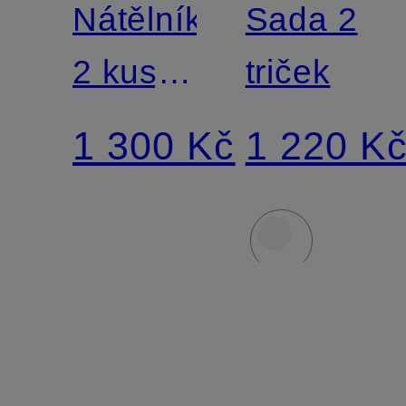
Nátělníky,
Sada 2
2 kusy
triček
v balení
1 300 Kč
1 220 K