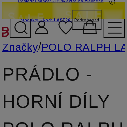
Poslední šance: -15 % extra na zlevněné
produkty
- Kód:
LAST26
Podrobnosti
PŘEJÍT NA HLAVNÍ OBSA
/
Značky
POLO RALPH L
PRÁDLO -
HORNÍ DÍLY