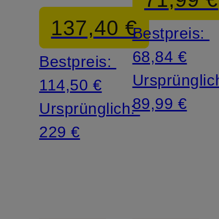
137,40 €
Bestpreis:
68,84 €
Bestpreis:
Ursprünglic
114,50 €
89,99 €
Ursprünglich:
229 €