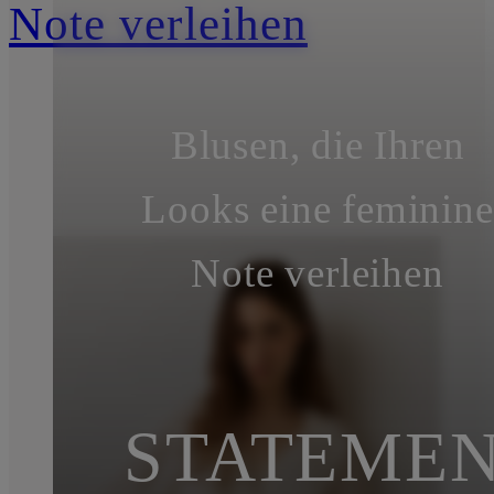
Note verleihen
Blusen, die Ihren
Looks eine feminine
Note verleihen
STATEMEN