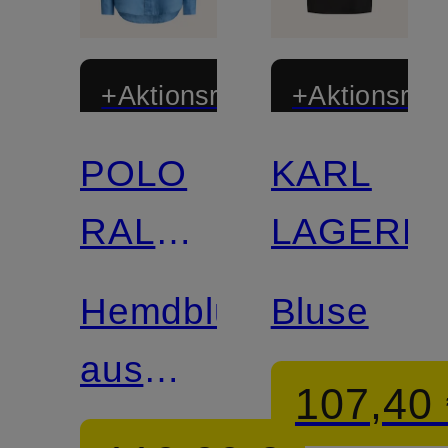
+Aktionsrabatt
+Aktionsraba
POLO
KARL
RALPH
LAGERF
LAUREN
Hemdbluse
Bluse
aus
107,40
Leinen