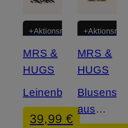
+Aktionsrabatt
+Aktionsraba
MRS &
MRS &
HUGS
HUGS
Leinenbluse
Blusenshir
aus
39,99 €
Leinen