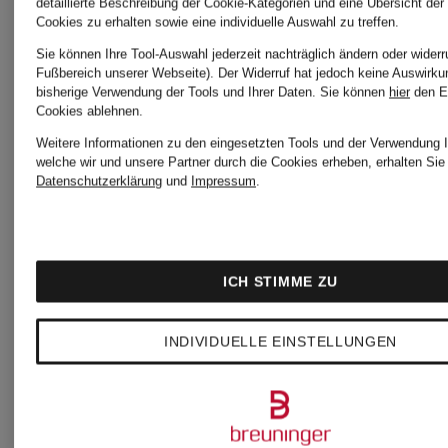
detaillierte Beschreibung der Cookie-Kategorien und eine Übersicht der
Cookies zu erhalten sowie eine individuelle Auswahl zu treffen.
Sie können Ihre Tool-Auswahl jederzeit nachträglich ändern oder widerr
MRS &
MRS &
Fußbereich unserer Webseite). Der Widerruf hat jedoch keine Auswirku
bisherige Verwendung der Tools und Ihrer Daten.
Sie können
hier
den E
Cookies ablehnen.
HUGS
HUGS
Weitere Informationen zu den eingesetzten Tools und der Verwendung I
welche wir und unsere Partner durch die Cookies erheben, erhalten Sie 
Datenschutzerklärung
und
Impressum
.
Cropped-
Leinenblu
Shirt
ICH STIMME ZU
99,99 €
aus
INDIVIDUELLE EINSTELLUNGEN
69,99 €
Bestpreis:
Leinen
84,99 €
Bestpreis: