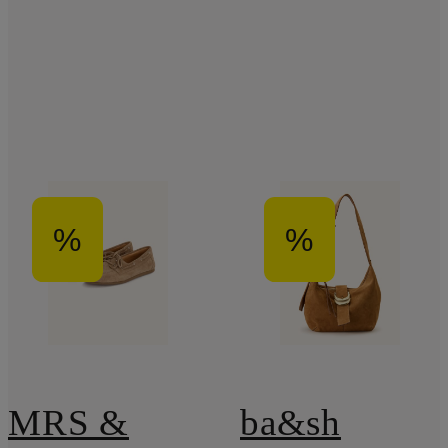
%
%
MRS &
ba&sh