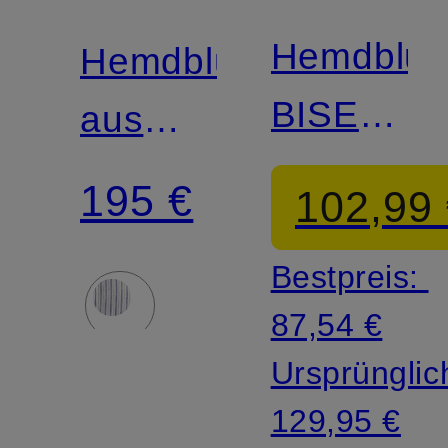
Match
LAUREN
Hemdblus
Hemdbluse
BISENAS
aus
mit
Leinen
195 €
102,99
Leinen
Bestpreis:
87,54 €
Ursprünglic
129,95 €