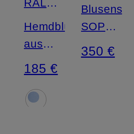
RALPH
Blusenshir
LAUREN
Hemdbluse
SOPHIA
aus
aus
350 €
Leinen
Leinen
185 €