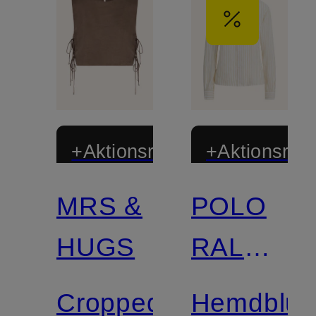
+Aktionsrabatt
+Aktionsraba
MRS &
POLO
HUGS
RALPH
LAUREN
Cropped-
Hemdblus