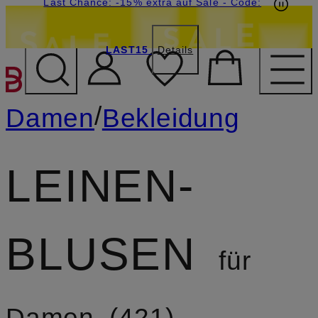
15€-Willkommensgutschein mit Beyond sichern
Last Chance: -15% extra auf Sale
- Code:
LAST15
Details
ZUM HAUPTINHALT ÜBE
/
Damen
Bekleidung
LEINEN­
BLUSEN
für
Damen
421