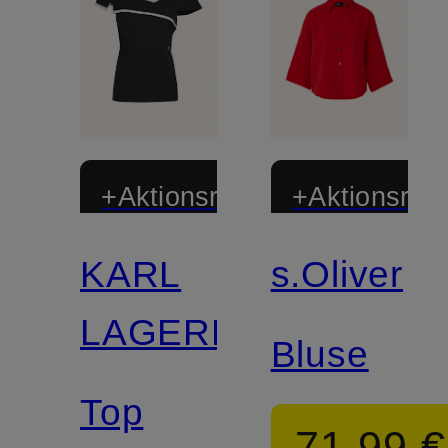
+Aktionsrabatt
+Aktionsraba
KARL
s.Oliver
LAGERFELD
Bluse
Top
71,99 €