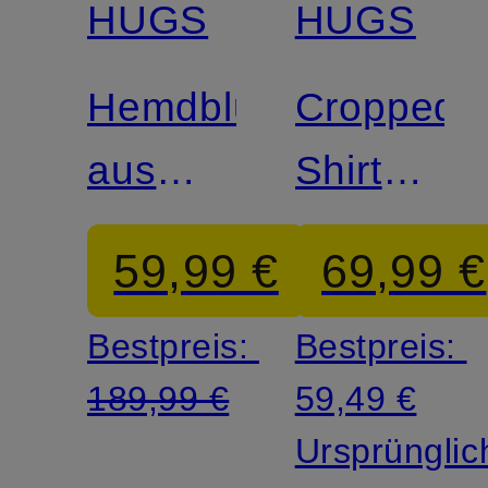
HUGS
HUGS
Hemdbluse
Cropped-
aus
Shirt
Leinen
aus
59,99 €
69,99 €
Leinen
Bestpreis:
Bestpreis:
189,99 €
59,49 €
Ursprünglic