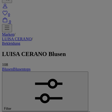
0
0
Marken
/
LUISA CERANO
/
Bekleidung
LUISA CERANO Blusen
108
Blusen
Blusentops
Filter