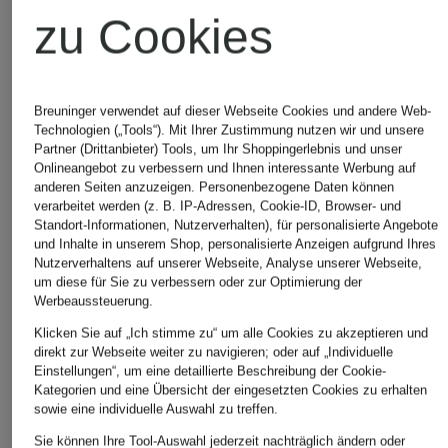
zu Cookies
Breuninger verwendet auf dieser Webseite Cookies und andere Web-
Technologien („Tools“). Mit Ihrer Zustimmung nutzen wir und unsere
Partner (Drittanbieter) Tools, um Ihr Shoppingerlebnis und unser
Onlineangebot zu verbessern und Ihnen interessante Werbung auf
anderen Seiten anzuzeigen. Personenbezogene Daten können
verarbeitet werden (z. B. IP-Adressen, Cookie-ID, Browser- und
Neu
Standort-Informationen, Nutzerverhalten), für personalisierte Angebote
LUISA CERANO
Hemdbluse mit abnehmbarer Krawatte
und Inhalte in unserem Shop, personalisierte Anzeigen aufgrund Ihres
329,95 €
Nutzerverhaltens auf unserer Webseite, Analyse unserer Webseite,
um diese für Sie zu verbessern oder zur Optimierung der
Werbeaussteuerung.
Klicken Sie auf „Ich stimme zu“ um alle Cookies zu akzeptieren und
329,95 €
direkt zur Webseite weiter zu navigieren; oder auf „Individuelle
Neu
Einstellungen“, um eine detaillierte Beschreibung der Cookie-
Verfügbare Größen
Kategorien und eine Übersicht der eingesetzten Cookies zu erhalten
sowie eine individuelle Auswahl zu treffen.
Sie können Ihre Tool-Auswahl jederzeit nachträglich ändern oder