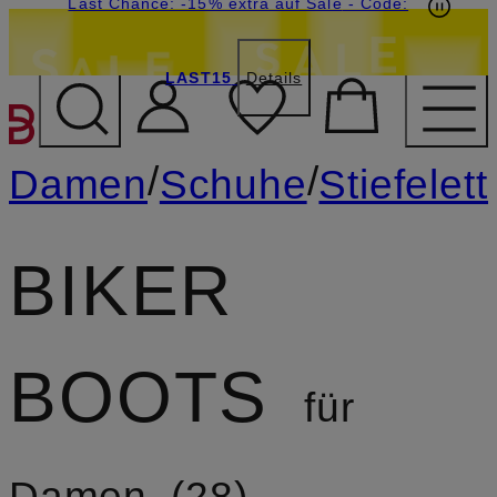
15€-Willkommensgutschein mit Beyond sichern
Last Chance: -15% extra auf Sale
- Code:
LAST15
Details
ZUM HAUPTINHALT ÜBE
/
/
Damen
Schuhe
Stiefelet
BIKER
BOOTS
für
Damen
28