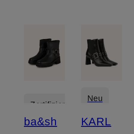
Neu
Zertifiziert
ba&sh
KARL