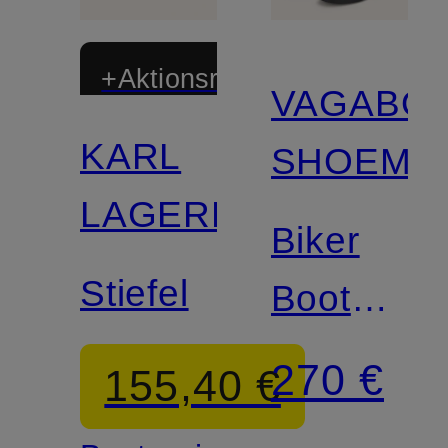
+Aktionsrabatt
VAGABO
KARL
SHOEMA
LAGERFELD
Biker
Stiefel
Boots
KARLIE
270 €
155,40 €