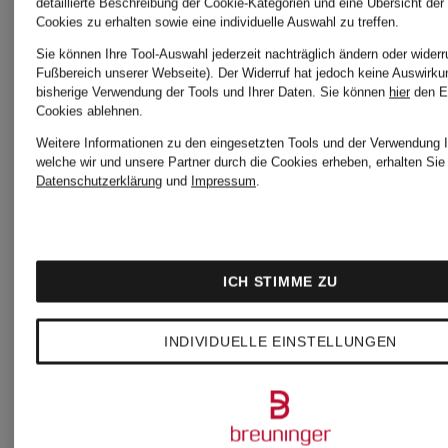
detaillierte Beschreibung der Cookie-Kategorien und eine Übersicht der
Cookies zu erhalten sowie eine individuelle Auswahl zu treffen.
Sie können Ihre Tool-Auswahl jederzeit nachträglich ändern oder widerr
Fußbereich unserer Webseite). Der Widerruf hat jedoch keine Auswirku
191,99
bisherige Verwendung der Tools und Ihrer Daten.
Sie können
hier
den E
Cookies ablehnen.
Weitere Informationen zu den eingesetzten Tools und der Verwendung I
Bestpreis:
welche wir und unsere Partner durch die Cookies erheben, erhalten Sie 
Datenschutzerklärung
und
Impressum
.
172,79 €
Ursprünglic
ICH STIMME ZU
385 €
INDIVIDUELLE EINSTELLUNGEN