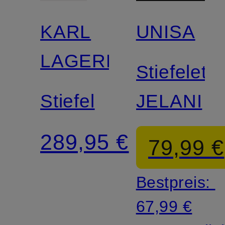
KARL
UNISA
LAGERFELD
Stiefelett
Stiefel
JELANI
289,95 €
79,99 €
Bestpreis:
67,99 €