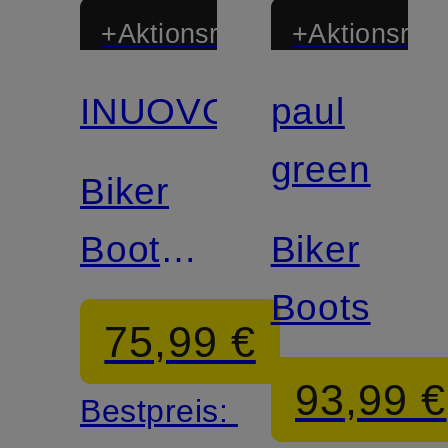
+Aktionsrabatt
+Aktionsraba
INUOVO
paul
Zertifiziert
green
Biker
Boots
Biker
NOVARA
Boots
75,99 €
93,99 €
Bestpreis: