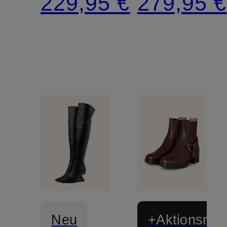
229,95 €
279,95 €
Neu
+Aktionsraba