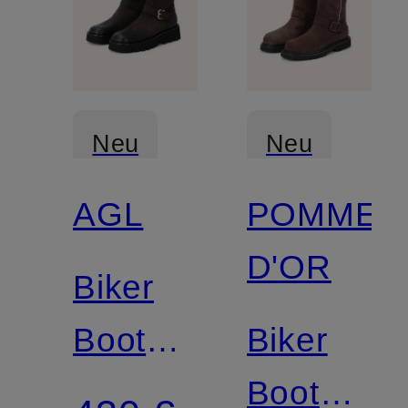
Neu
Neu
AGL
POMME
D'OR
Biker
Boots
Biker
LUGGIE
Boots