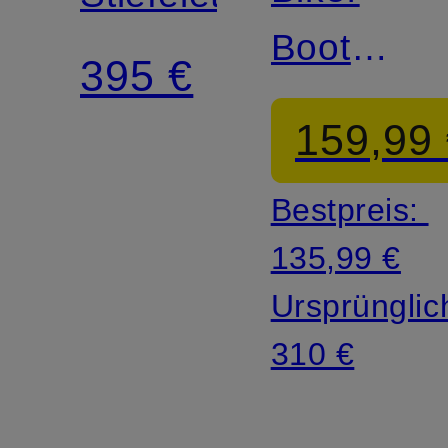
Boots
395 €
TEXAS
159,99
Bestpreis:
135,99 €
Ursprünglic
310 €