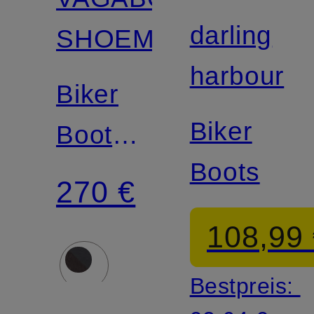
darling
SHOEMAKERS
harbour
Biker
Biker
Boots
Boots
KARLIE
270 €
108,99
Bestpreis: