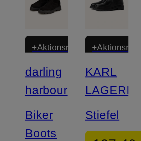
+Aktionsrabatt
+Aktionsraba
darling
KARL
harbour
LAGERF
Biker
Stiefel
Boots