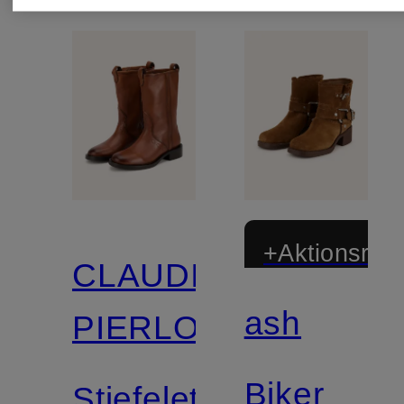
+Aktionsraba
CLAUDIE
ash
PIERLOT
Biker
Stiefeletten