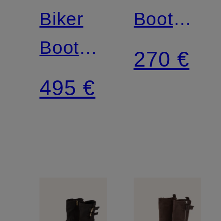
Biker
Boots
Boots
HIGHWO
270 €
BETH
MID
495 €