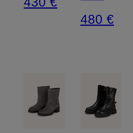
430 €
BIKER
BETH
480 €