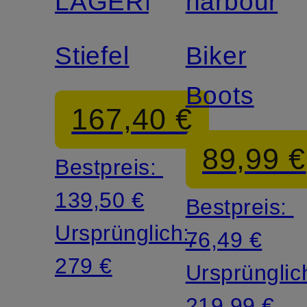
LAGERFELD
harbour
Stiefel
Biker
Boots
167,40 €
89,99 €
Bestpreis:
139,50 €
Bestpreis:
Ursprünglich:
76,49 €
279 €
Ursprünglic
219,99 €