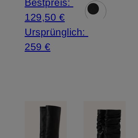
Bestpreis:
129,50 €
Ursprünglich:
259 €