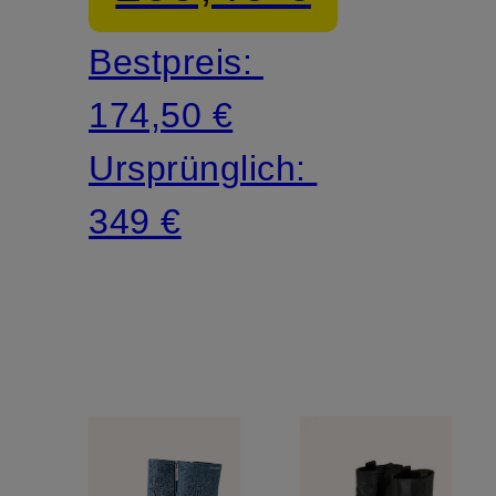
Bestpreis:
174,50 €
Ursprünglich:
349 €