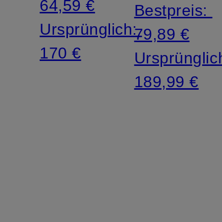
64,59 €
Bestpreis:
Ursprünglich:
79,89 €
170 €
Ursprünglic
189,99 €