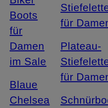
Stiefelett
Boots
für Dame
für
Damen
Plateau-
im Sale
Stiefelett
für Dame
Blaue
Chelsea
Schnürbo