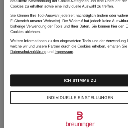
darling
green
detaillierte Beschreibung der Cookie-Kategorien und eine Übersicht der
Cookies zu erhalten sowie eine individuelle Auswahl zu treffen.
Sie können Ihre Tool-Auswahl jederzeit nachträglich ändern oder widerr
harbour
Chelsea
Fußbereich unserer Webseite). Der Widerruf hat jedoch keine Auswirku
bisherige Verwendung der Tools und Ihrer Daten.
Sie können
hier
den E
Cookies ablehnen.
Chelsea
Boots
Weitere Informationen zu den eingesetzten Tools und der Verwendung I
welche wir und unsere Partner durch die Cookies erheben, erhalten Sie 
Datenschutzerklärung
und
Impressum
.
Boots
paul
ICH STIMME ZU
DOUCAL'S
green
INDIVIDUELLE EINSTELLUNGEN
Chelsea
Cowboy
Boots
Boots