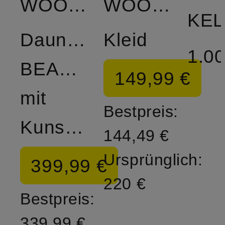
WOOLRICH
WOOLRICH
KEL
Daunenjacke
Kleid
1.00
BEAKER
149,99 €
mit
Bestpreis:
Kunstpelz
144,49 €
Ursprünglich:
399,99 €
220 €
Bestpreis:
339,99 €