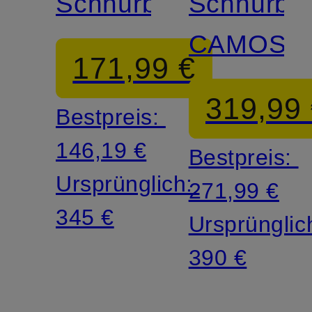
Schnürboots
Schnürbo
CAMOSC
171,99 €
319,99
Bestpreis:
146,19 €
Bestpreis:
Ursprünglich:
271,99 €
345 €
Ursprünglic
390 €