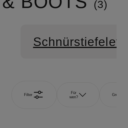
& BOOTS
3
Schnürstiefelett
Für
Filter
Größe
wen?