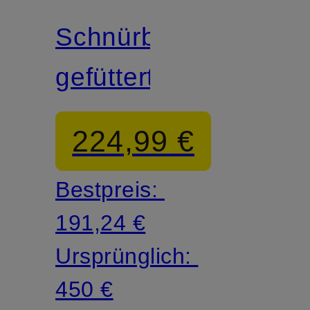
Schnürboots
gefüttert
224,99 €
Bestpreis:
191,24 €
Ursprünglich:
450 €