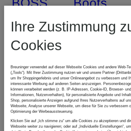
BOSS
Boots
Chelsea
Ihre Zustimmung z
MRS &
Boots
Cookies
HUGS
BRONX
Chelsea
Breuninger verwendet auf dieser Webseite Cookies und andere Web-Te
(„Tools“). Mit Ihrer Zustimmung nutzen wir und unsere Partner (Drittanbi
um Ihr Shoppingerlebnis und unser Onlineangebot zu verbessern und I
Cowboy
Boots
interessante Werbung auf anderen Seiten anzuzeigen. Personenbezog
können verarbeitet werden (z. B. IP-Adressen, Cookie-ID, Browser- und
Informationen, Nutzerverhalten), für personalisierte Angebote und Inhal
Shop, personalisierte Anzeigen aufgrund Ihres Nutzerverhaltens auf un
Boots
Webseite, Analyse unserer Webseite, um diese für Sie zu verbessern o
paul
Optimierung der Werbeaussteuerung.
Klicken Sie auf „Ich stimme zu“ um alle Cookies zu akzeptieren und dir
Webseite weiter zu navigieren; oder auf „Individuelle Einstellungen“, u