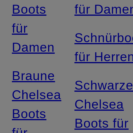
Boots
für Dame
für
Schnürbo
Damen
für Herre
Braune
Schwarz
Chelsea
Chelsea
Boots
Boots für
für