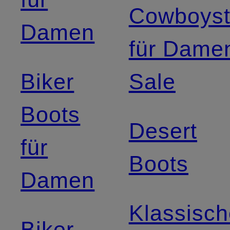
Cowboysti
Damen
für Dame
Biker
Sale
Boots
Desert
für
Boots
Damen
Klassisc
Biker