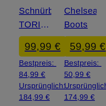
Schnürboots
Chelsea-
TORINO™
Boots
V WP
99,99 €
59,99 €
Bestpreis:
Bestpreis:
84,99 €
50,99 €
Ursprünglich:
Ursprünglic
184,99 €
174,99 €