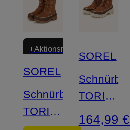
+Aktionsrabatt
SOREL
SOREL
Schnürbo
Schnürboots
TORINO
TORINO™
V WP
164,99 €
V WP