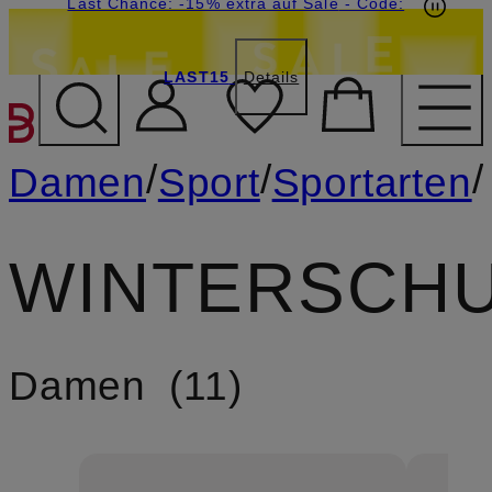
15€-Willkommensgutschein mit Beyond sichern
Last Chance: -15% extra auf Sale
- Code:
LAST15
Details
ZUM HAUPTINHALT ÜBE
/
/
/
Damen
Sport
Sportarten
WINTERSCH
Damen
11