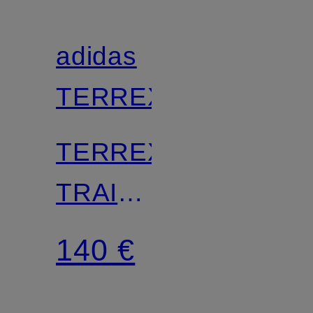
adidas
TERREX
TERREX
TRAILMAKER
2.0 MID
140 €
GORE-