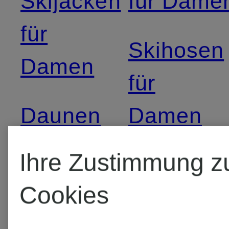
Skijacken
für Dame
für
Skihosen
Damen
für
Daunen
Damen
Skijacken
Ihre Zustimmung z
Skijacken
für
Cookies
Damen
Damen