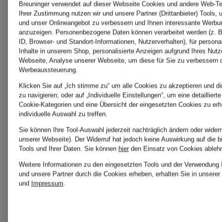
Breuninger verwendet auf dieser Webseite Cookies und andere Web-Tec
Skijacken
Ihrer Zustimmung nutzen wir und unsere Partner (Drittanbieter) Tools, 
und unser Onlineangebot zu verbessern und Ihnen interessante Werbu
Fleecejacken
anzuzeigen. Personenbezogene Daten können verarbeitet werden (z. B
für
ID, Browser- und Standort-Informationen, Nutzerverhalten), für persona
Inhalte in unserem Shop, personalisierte Anzeigen aufgrund Ihres Nutz
für Damen
Webseite, Analyse unserer Webseite, um diese für Sie zu verbessern o
Werbeaussteuerung.
Damen
Klicken Sie auf „Ich stimme zu“ um alle Cookies zu akzeptieren und di
zu navigieren; oder auf „Individuelle Einstellungen“, um eine detaillier
Fleecepullover
Cookie-Kategorien und eine Übersicht der eingesetzten Cookies zu erh
individuelle Auswahl zu treffen.
Skijacken
Sie können Ihre Tool-Auswahl jederzeit nachträglich ändern oder wider
unserer Webseite). Der Widerruf hat jedoch keine Auswirkung auf die 
Tools und Ihrer Daten.
Sie können
hier
den Einsatz von Cookies ableh
Orange
für
Weitere Informationen zu den eingesetzten Tools und der Verwendung I
und unsere Partner durch die Cookies erheben, erhalten Sie in unserer
Skijacken
Damen
und
Impressum
.