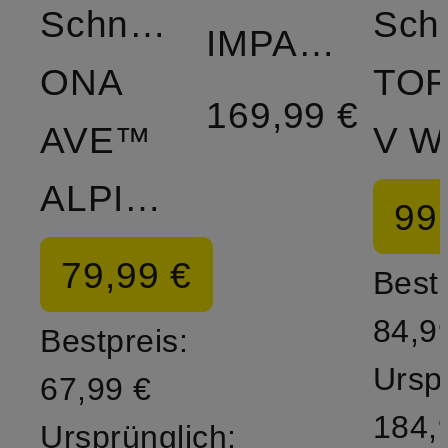
Schnürboots
Sch
IMPACT
ONA
TO
169,99 €
AVE™
V W
ALPINE
99
79,99 €
Bestp
84,9
Bestpreis:
Ursp
67,99 €
184,
Ursprünglich: