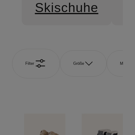
Skischuhe
W
Filter
Größe
Marke