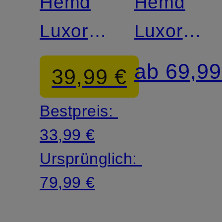
Hemd
Hemd
Luxor
Luxor
comfort
comfort
ab 69,99
39,99 €
fit
fit
Bestpreis:
33,99 €
Ursprünglich:
79,99 €