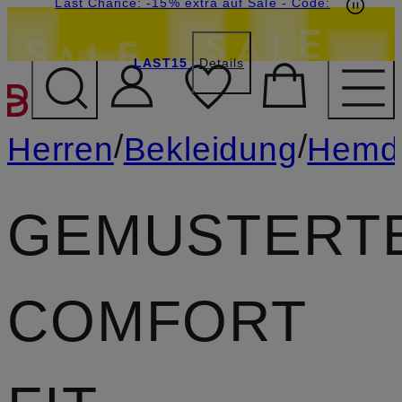
15€-Willkommensgutschein mit Beyond sichern
Last Chance: -15% extra auf Sale
- Code:
LAST15
Details
ZUM HAUPTINHALT ÜBE
/
/
Herren
Bekleidung
Hemd
GEMUSTERT
COMFORT