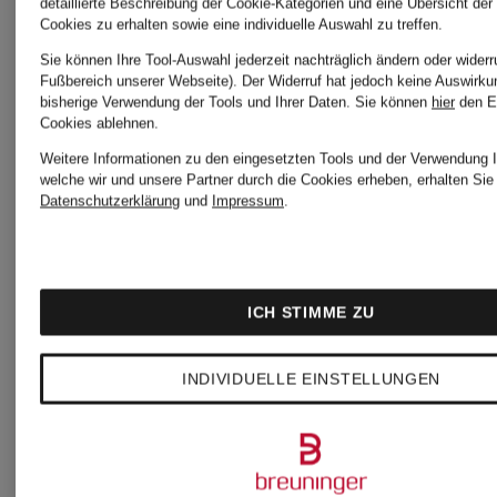
detaillierte Beschreibung der Cookie-Kategorien und eine Übersicht der
Cookies zu erhalten sowie eine individuelle Auswahl zu treffen.
Sie können Ihre Tool-Auswahl jederzeit nachträglich ändern oder widerr
Fußbereich unserer Webseite). Der Widerruf hat jedoch keine Auswirku
bisherige Verwendung der Tools und Ihrer Daten.
Sie können
hier
den E
+Aktionsrabatt
+Aktionsraba
Cookies ablehnen.
Weitere Informationen zu den eingesetzten Tools und der Verwendung I
welche wir und unsere Partner durch die Cookies erheben, erhalten Sie 
OLYMP
OLYMP
Datenschutzerklärung
und
Impressum
.
Zertifiziert
Zertifiziert
SIGNATURE
Hemd
ICH STIMME ZU
Bügelleicht
Hemd
Luxor
INDIVIDUELLE EINSTELLUNGEN
tailored
comfort
44,99 €
fit
fit