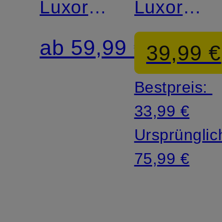
Luxor
Luxor
comfort
comfort
ab 59,99 €
39,99 €
fit
fit
Bestpreis:
33,99 €
Ursprünglic
75,99 €