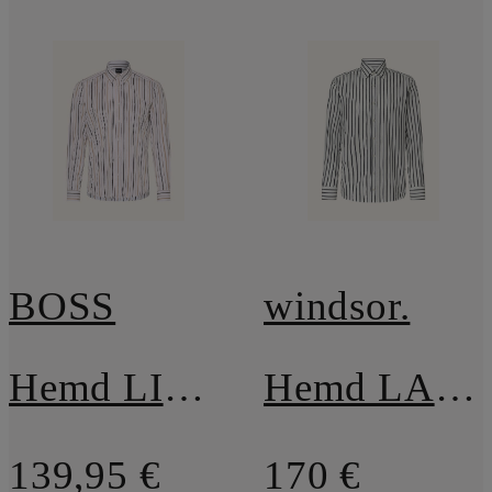
BOSS
windsor.
Hemd LIAM Regular Fit
Hemd LAPO-W Shaped Fit
139,95 €
170 €