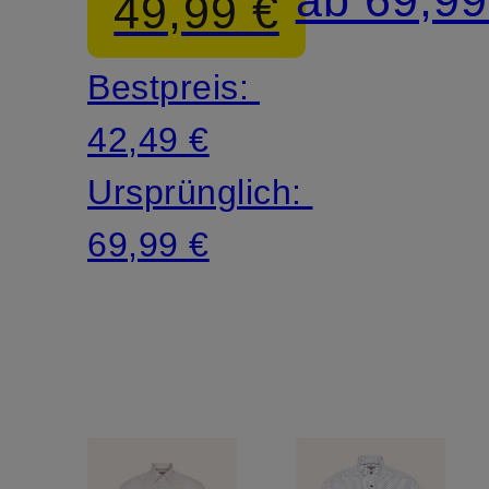
49,99 €
fit
fit
Bestpreis:
42,49 €
Ursprünglich:
69,99 €