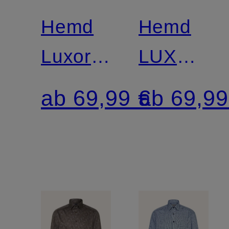
Hemd
Hemd
Luxor
LUXOR
comfort
comfort
ab 69,99 €
ab 69,99
fit
fit