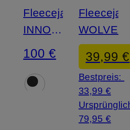
Fleecejacke
Fleecejac
INNOMINATA
WOLVER
LIGHT
100 €
39,99 €
Bestpreis:
33,99 €
Ursprünglic
79,95 €