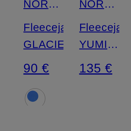
NORTH
NORTH
FACE
FACE
Fleecejacke
Fleecejac
GLACIER
YUMIORI
OFF
90 €
135 €
PEAK