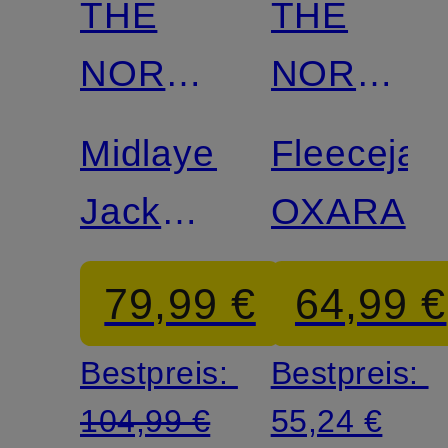
THE
THE
NORTH
NORTH
FACE
FACE
Midlayer-
Fleecejac
Jacke
OXARA
MOUNTAIN
79,99 €
64,99 €
ATHLETICS
Bestpreis:
Bestpreis:
104,99 €
55,24 €