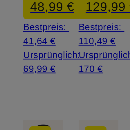
48,99 €
129,99
LIGHT
Bestpreis:
Bestpreis:
41,64 €
110,49 €
Ursprünglich:
Ursprünglic
69,99 €
170 €