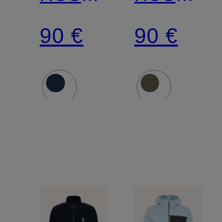
II
II
90 €
90 €