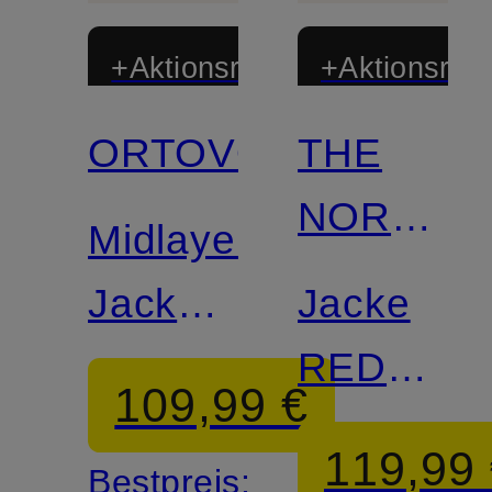
+Aktionsrabatt
+Aktionsraba
ORTOVOX
THE
NORTH
Midlayer-
FACE
Jacke
Jacke
FLEECE
RED
109,99 €
LIGHT
BOX
119,99
Bestpreis: