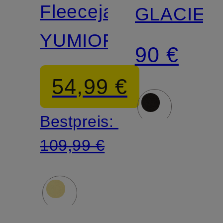
FACE
Fleecejacke
GLACIER
YUMIORI
90 €
54,99 €
Bestpreis:
109,99 €