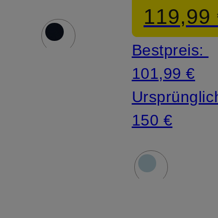
119,99
Bestpreis:
101,99 €
Ursprünglic
150 €