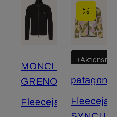
+Aktionsraba
MONCLER
patagonia
GRENOBLE
Zertifiziert
Fleecejac
Fleecejacke
SYNCHIL