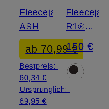
Fleecejacke
Fleecejac
ASH
R1®
AIR
150 €
ab 70,99 €
Bestpreis:
60,34 €
Ursprünglich:
89,95 €