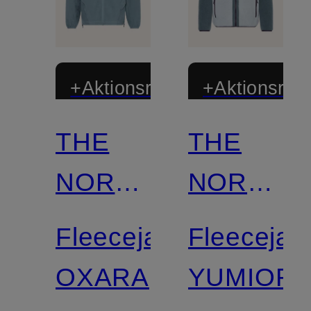
+Aktionsrabatt
+Aktionsraba
THE
THE
NORTH
NORTH
FACE
FACE
Fleecejacke
Fleecejac
OXARA
YUMIORI