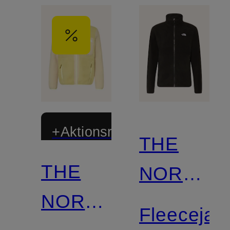
+Aktionsrabatt
THE
THE
NORTH
NORTH
FACE
Fleecejac