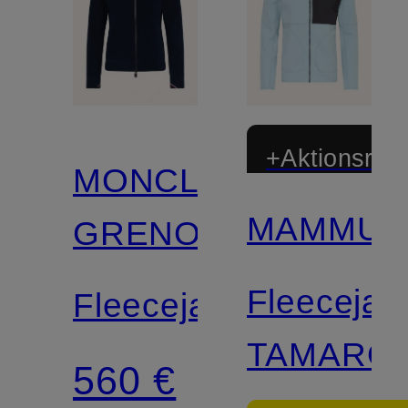
+Aktionsraba
MONCLER
MAMMUT
GRENOBLE
Zertifiziert
Fleecejac
Fleecejacke
TAMARO
560 €