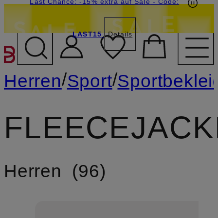
15€-Willkommensgutschein mit Beyond sichern
Last Chance: -15% extra auf Sale
- Code:
LAST15
Details
ZUM HAUPTINHALT ÜBE
/
/
Herren
Sport
Sportbekle
FLEECEJACK
Herren
96