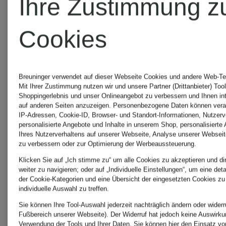
Ihre Zustimmung z
113,04 €
67,96 €
Cookies
Ursprünglich:
Ursprünglic
190 €
79,95 €
Breuninger verwendet auf dieser Webseite Cookies und andere Web-Tec
Mit Ihrer Zustimmung nutzen wir und unsere Partner (Drittanbieter) Too
Shoppingerlebnis und unser Onlineangebot zu verbessern und Ihnen i
auf anderen Seiten anzuzeigen. Personenbezogene Daten können verar
IP-Adressen, Cookie-ID, Browser- und Standort-Informationen, Nutzerve
personalisierte Angebote und Inhalte in unserem Shop, personalisierte
Ihres Nutzerverhaltens auf unserer Webseite, Analyse unserer Webseit
zu verbessern oder zur Optimierung der Werbeaussteuerung.
Klicken Sie auf „Ich stimme zu“ um alle Cookies zu akzeptieren und di
weiter zu navigieren; oder auf „Individuelle Einstellungen“, um eine det
der Cookie-Kategorien und eine Übersicht der eingesetzten Cookies zu
individuelle Auswahl zu treffen.
Sie können Ihre Tool-Auswahl jederzeit nachträglich ändern oder widerr
gesponsert
gesponsert
Fußbereich unserer Webseite). Der Widerruf hat jedoch keine Auswirkun
Verwendung der Tools und Ihrer Daten.
Sie können
hier
den Einsatz vo