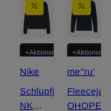
+Aktionsrabatt
+Aktionsraba
Nike
me°ru'
Schlupfjacke
Fleecejac
NK
OHOPE