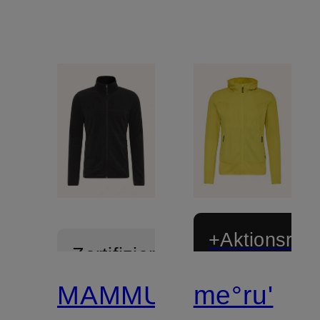
+Aktionsraba
Zertifiziert
MAMMUT
me°ru'