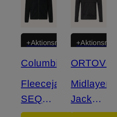
+Aktionsrabatt
+Aktionsraba
Columbia
ORTOVO
Fleecejacke
Midlayer-
SEQUOIA
Jacke
GROVE™
FLEECE