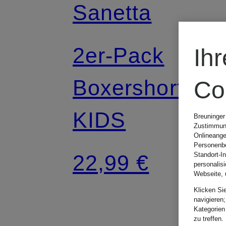
Sanetta
2er-Pack
Ih
Boxershorts
Co
KIDS
Breuninger
Zustimmung
Onlineange
Personenbe
Standort-I
22,99 €
personalis
Webseite, 
Klicken Si
navigieren;
Kategorien
zu treffen.