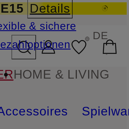
sichern
E15
Details
exible & sichere
FELD ÜBERSPRINGEN
DE
ezahloptionen
ER
HOME & LIVING
Accessoires
Spielwa