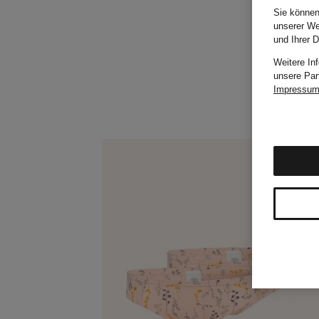
Sie können
unserer We
und Ihrer 
Weitere In
unsere Par
Impressu