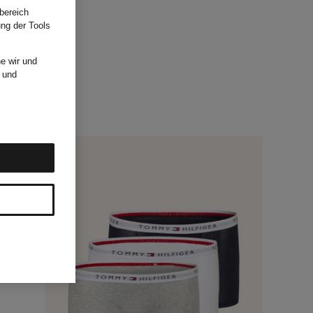
bereich
ung der Tools
e wir und
und