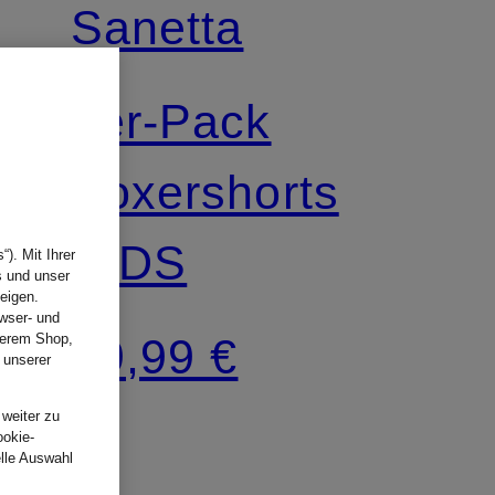
Sanetta
2er-Pack
Boxershorts
KIDS
). Mit Ihrer
s und unser
eigen.
wser- und
nserem Shop,
19,99 €
 unserer
.
 weiter zu
ookie-
elle Auswahl