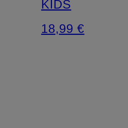
KIDS
18,99 €