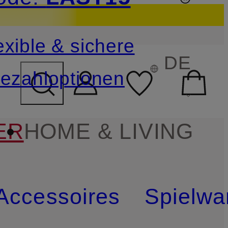
sichern
exible & sichere
FELD ÜBERSPRINGEN
DE
ezahloptionen
ER
HOME & LIVING
Accessoires
Spielwa