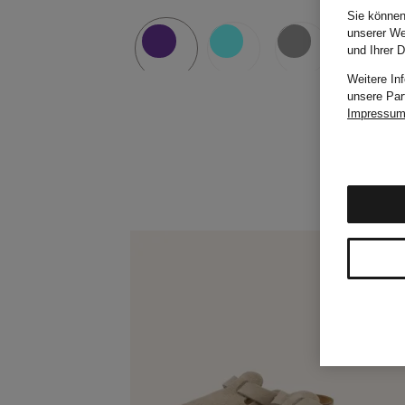
Sie können
unserer We
und Ihrer 
Weitere In
unsere Par
Impressu