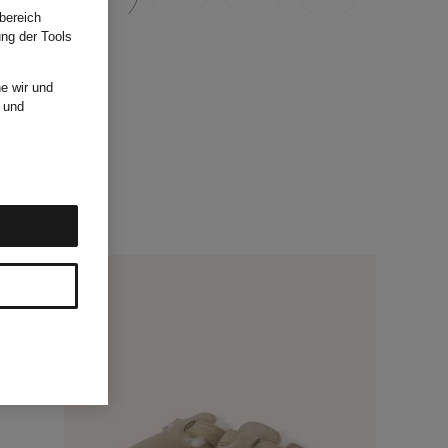
bereich
ung der Tools
e wir und
und