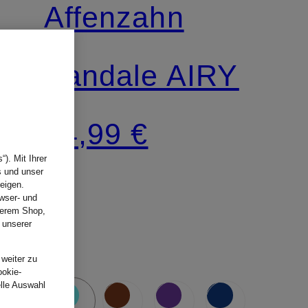
Affenzahn
Sandale AIRY
64,99 €
). Mit Ihrer
s und unser
eigen.
wser- und
nserem Shop,
 unserer
.
 weiter zu
ookie-
elle Auswahl