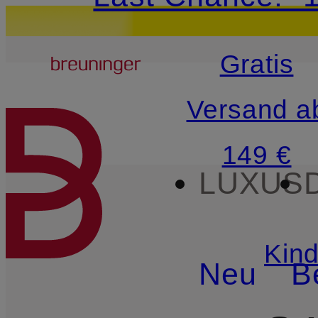
15€-Willkommensg
Breuninger
Gratis
ZUM HAUPTINHALT ÜBE
Versand a
149 €
LUXUS
Kind
Neu
B