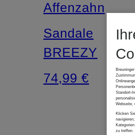
Affenzahn
Sandale
Ih
BREEZY
Co
Breuninger
74,99 €
Zustimmung
Onlineange
Personenbe
Standort-I
personalis
Webseite, 
Klicken Si
navigieren;
Kategorien
zu treffen.