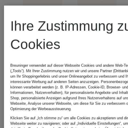
Ihre Zustimmung z
Neu
McQUEE
Cookies
Off-
Sneaker
White
Breuninger verwendet auf dieser Webseite Cookies und andere Web-Te
(„Tools“). Mit Ihrer Zustimmung nutzen wir und unsere Partner (Drittanbi
500 €
um Ihr Shoppingerlebnis und unser Onlineangebot zu verbessern und I
Sneaker
interessante Werbung auf anderen Seiten anzuzeigen. Personenbezog
können verarbeitet werden (z. B. IP-Adressen, Cookie-ID, Browser- und
Informationen, Nutzerverhalten), für personalisierte Angebote und Inhal
OUT
Shop, personalisierte Anzeigen aufgrund Ihres Nutzerverhaltens auf un
Webseite, Analyse unserer Webseite, um diese für Sie zu verbessern o
Optimierung der Werbeaussteuerung.
OFF
Klicken Sie auf „Ich stimme zu“ um alle Cookies zu akzeptieren und dir
490 €
Webseite weiter zu navigieren; oder auf „Individuelle Einstellungen“, u