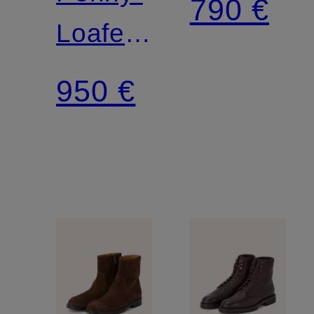
790 €
Loafer
THE
950 €
PLATO