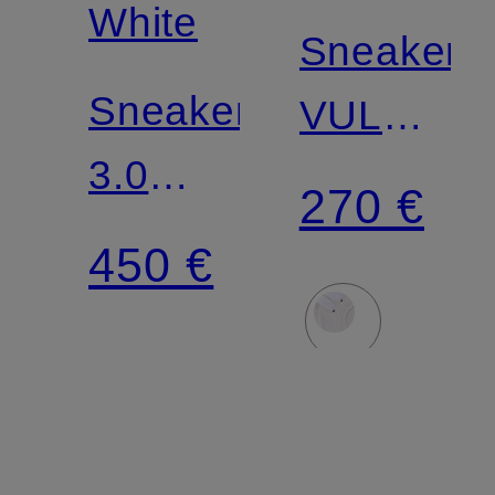
White
Sneaker
Sneaker
VULC
3.0
LOW
270 €
COURT
450 €