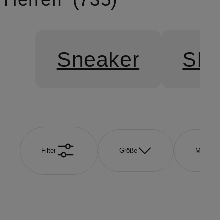
Sneaker
Sli
Filter
Größe
Marke