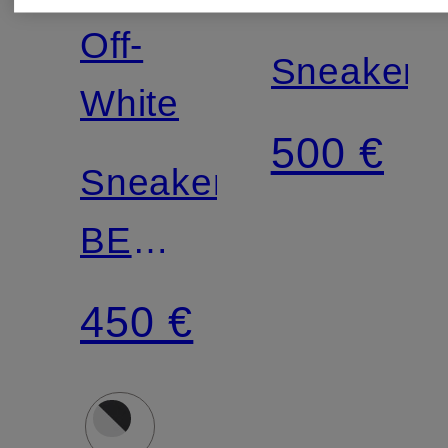
Off-
Sneaker
White
500 €
Sneaker
BE
RIGHT
450 €
BACK