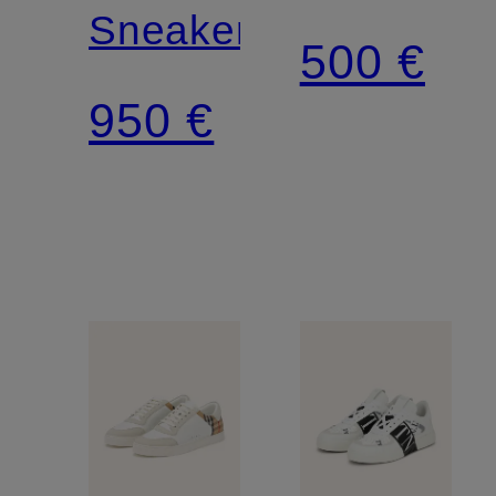
Sneaker
500 €
950 €