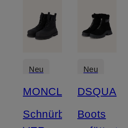
Neu
Neu
MONCLER
DSQUAR
Schnürboots
Boots