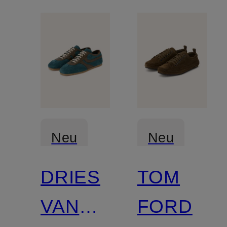
Neu
Neu
DRIES
TOM
VAN
FORD