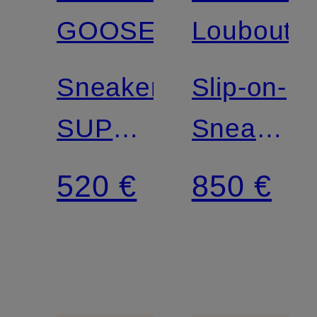
GOOSE
Louboutin
Sneaker
Slip-on-
SUPER-
Sneaker
STAR
ST
520 €
850 €
LOUIS