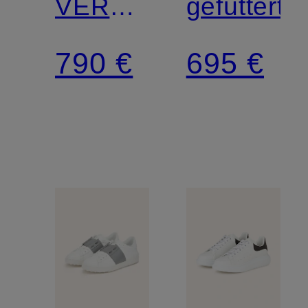
VERA
gefüttert
SHEAL
790 €
695 €