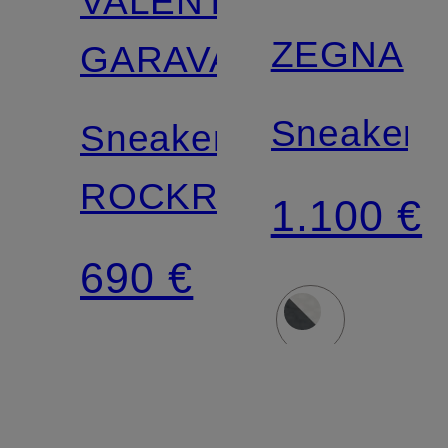
VALENTINO
ZEGNA
GARAVANI
Sneaker
Sneaker
ROCKRUNNER
1.100 €
690 €