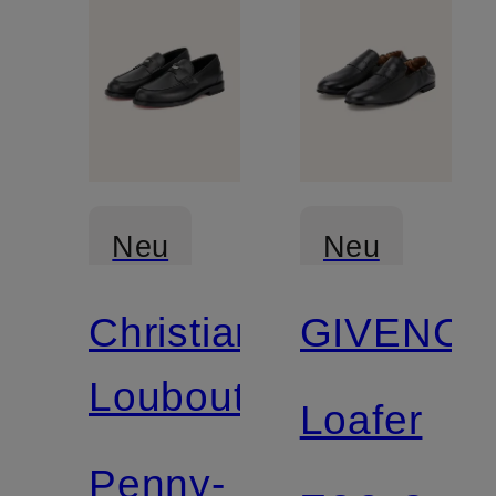
Neu
Neu
Christian
GIVENCH
Louboutin
Loafer
Penny-