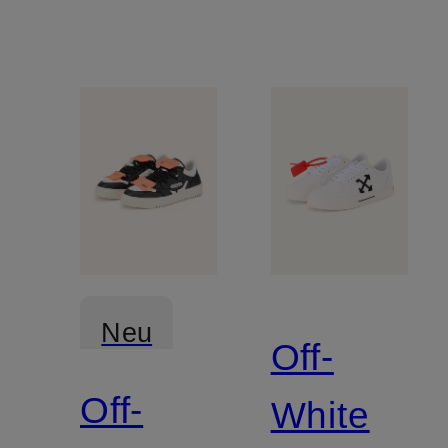
WALKING
Neu
Off-
Off-
White