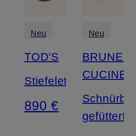
Neu
Neu
TOD'S
BRUNEL
CUCINEL
Stiefeletten
Schnürbo
890 €
gefüttert