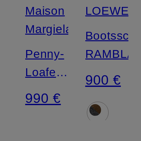
Maison
LOEWE
Margiela
Bootssch
Penny-
RAMBLA
Loafer
900 €
TABI
990 €