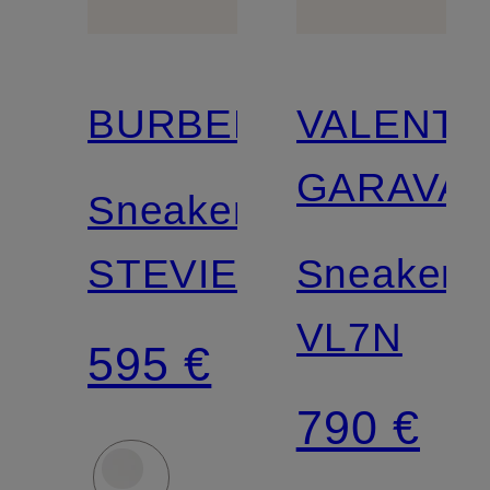
BURBERRY
VALENTI
GARAVAN
Sneaker
STEVIE
Sneaker
VL7N
595 €
790 €