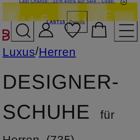
15€-Willkommensgutschein mit Beyond sichern
Last Chance: -15% extra auf Sale
- Code:
LAST15
Details
ZUM HAUPTINHALT ÜBE
/
Luxus
Herren
DESIGNER-
SCHUHE
für
Herren
735