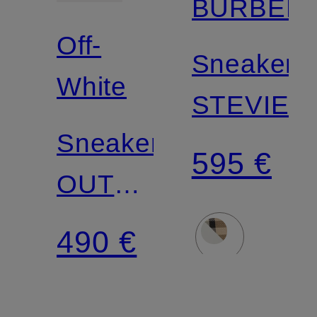
BURBER
Off-
Sneaker
White
STEVIE
Sneaker
595 €
OUT
OF
490 €
OFFICE
FOR