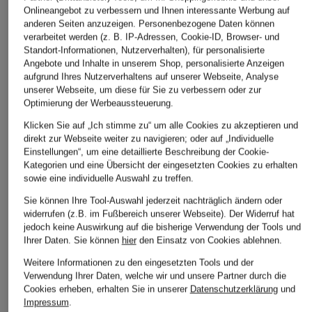
Onlineangebot zu verbessern und Ihnen interessante Werbung auf
anderen Seiten anzuzeigen. Personenbezogene Daten können
verarbeitet werden (z. B. IP-Adressen, Cookie-ID, Browser- und
Standort-Informationen, Nutzerverhalten), für personalisierte
Angebote und Inhalte in unserem Shop, personalisierte Anzeigen
aufgrund Ihres Nutzerverhaltens auf unserer Webseite, Analyse
unserer Webseite, um diese für Sie zu verbessern oder zur
Optimierung der Werbeaussteuerung.
Klicken Sie auf „Ich stimme zu“ um alle Cookies zu akzeptieren und
direkt zur Webseite weiter zu navigieren; oder auf „Individuelle
Einstellungen“, um eine detaillierte Beschreibung der Cookie-
Kategorien und eine Übersicht der eingesetzten Cookies zu erhalten
HUGO
sowie eine individuelle Auswahl zu treffen.
+Aktionsrabatt
+Aktionsrabatt
Kleid KILISA mit
Sie können Ihre Tool-Auswahl jederzeit nachträglich ändern oder
lilienfels
LAUREN RALPH
Rüschen
widerrufen (z.B. im Fußbereich unserer Webseite). Der Widerruf hat
LAUREN
Hemdblusenkleid
jedoch keine Auswirkung auf die bisherige Verwendung der Tools und
159,99 €
Hemdblusenkleid
Ihrer Daten.
Sie können
hier
den Einsatz von Cookies ablehnen.
149,99 €
Bestpreis:
135,99 €
189,99 €
Weitere Informationen zu den eingesetzten Tools und der
Bestpreis:
127,49 €
Ursprünglich:
199,95 €
Verwendung Ihrer Daten, welche wir und unsere Partner durch die
Ursprünglich:
179,99 €
Bestpreis:
161,49 €
Cookies erheben, erhalten Sie in unserer
Datenschutzerklärung
und
Ursprünglich:
249,99 €
Impressum
.