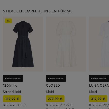
STILVOLLE EMPFEHLUNGEN FÜR SIE
+Aktionsrabatt
+Aktionsrabatt
+Aktionsrabatt
120%lino
CLOSED
LUISA CER
Strandkleid
Kleid
Kleid
169,99 €
279,99 €
319,99 €
Bestpreis:
300 €
Bestpreis:
237,99 €
Bestpreis:
271