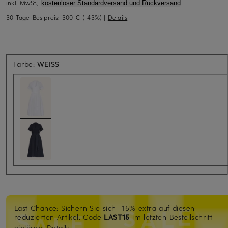
inkl. MwSt.,
kostenloser Standardversand und Rückversand
30-Tage-Bestpreis:
300 €
(-43%)
|
Details
Farbe:
WEISS
Last Chance: Sichern Sie sich -15% extra auf diesen
reduzierten Artikel. Code
LAST15
im letzten Bestellschritt
einlösen.
Details