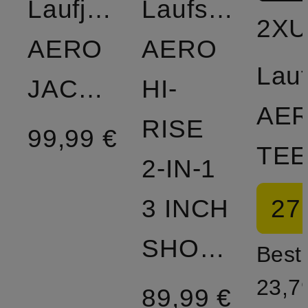
Laufjacke
Laufshort
2X
AERO
AERO
Lauf
JACKET
HI-
AE
RISE
99,99 €
TE
2-IN-1
27
3 INCH
SHORTS
Bestp
23,7
89,99 €