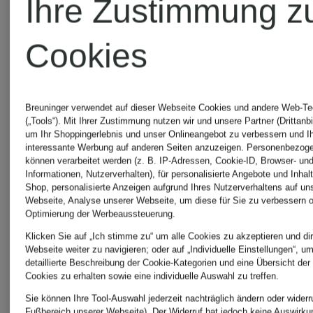
Ihre Zustimmung z
Dr.
Cookies
Martens
THE
NORTH
Breuninger verwendet auf dieser Webseite Cookies und andere Web-Te
DSQUARED2
(„Tools“). Mit Ihrer Zustimmung nutzen wir und unsere Partner (Drittanbi
um Ihr Shoppingerlebnis und unser Onlineangebot zu verbessern und I
FACE
interessante Werbung auf anderen Seiten anzuzeigen. Personenbezog
können verarbeitet werden (z. B. IP-Adressen, Cookie-ID, Browser- und
Informationen, Nutzerverhalten), für personalisierte Angebote und Inhal
Shop, personalisierte Anzeigen aufgrund Ihres Nutzerverhaltens auf un
GYMSHARK
Webseite, Analyse unserer Webseite, um diese für Sie zu verbessern o
TOM
Optimierung der Werbeaussteuerung.
Klicken Sie auf „Ich stimme zu“ um alle Cookies zu akzeptieren und dir
Webseite weiter zu navigieren; oder auf „Individuelle Einstellungen“, u
Hugo
FORD
detaillierte Beschreibung der Cookie-Kategorien und eine Übersicht der
Cookies zu erhalten sowie eine individuelle Auswahl zu treffen.
Sie können Ihre Tool-Auswahl jederzeit nachträglich ändern oder widerr
Boss
Fußbereich unserer Webseite). Der Widerruf hat jedoch keine Auswirku