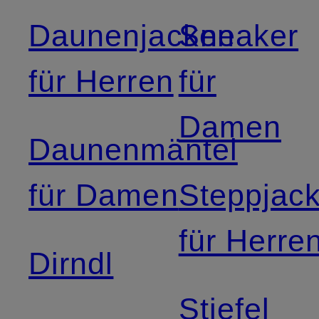
Daunenjacken
Sneaker
für Herren
für
Damen
Daunenmäntel
für Damen
Steppjac
für Herre
Dirndl
Stiefel