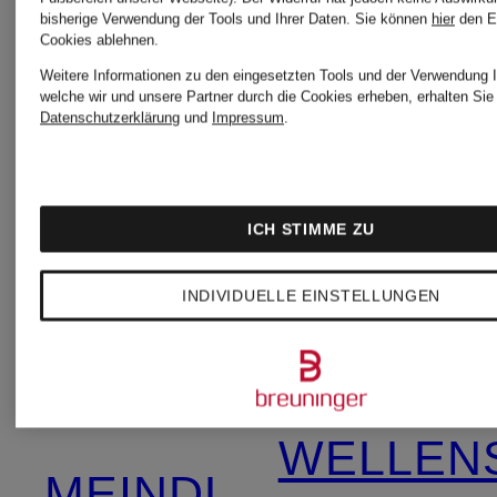
TOM
bisherige Verwendung der Tools und Ihrer Daten.
Sie können
hier
den E
Cookies ablehnen.
Weitere Informationen zu den eingesetzten Tools und der Verwendung I
Levi's®
FORD
welche wir und unsere Partner durch die Cookies erheben, erhalten Sie 
Datenschutzerklärung
und
Impressum
.
BEAUTY
MAMMUT
ICH STIMME ZU
TOMMY
INDIVIDUELLE EINSTELLUNGEN
Marc
HILFIGE
O'Polo
WELLEN
MEINDL