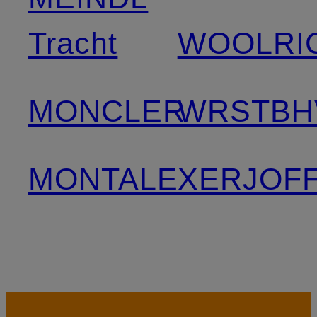
Tracht
WOOLRI
MONCLER
WRSTBH
MONTALE
XERJOF