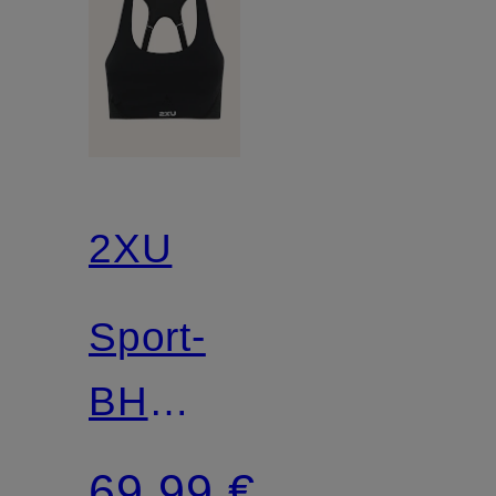
2XU
Sport-
BH
AERO
69,99 €