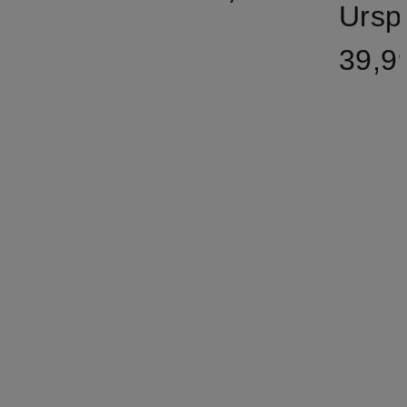
Ursp
39,9