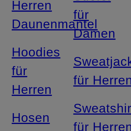
Herren
für
Daunenmantel
Damen
Hoodies
Sweatjac
für
für Herre
Herren
Sweatshir
Hosen
für Herre