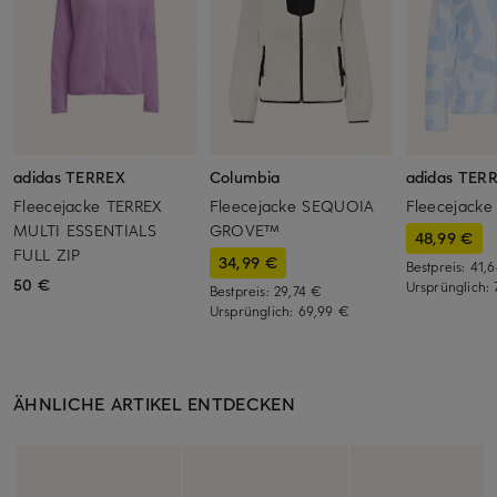
adidas TERREX
Columbia
adidas TER
Fleecejacke TERREX
Fleecejacke SEQUOIA
Fleecejacke
MULTI ESSENTIALS
GROVE™
48,99 €
FULL ZIP
34,99 €
Bestpreis:
41,
50 €
Ursprünglich:
Bestpreis:
29,74 €
Ursprünglich:
69,99 €
ÄHNLICHE ARTIKEL ENTDECKEN