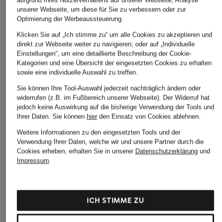
unserer Webseite, um diese für Sie zu verbessern oder zur
Optimierung der Werbeaussteuerung.
Klicken Sie auf „Ich stimme zu“ um alle Cookies zu akzeptieren und
adidas TERREX
Schöffel
adidas TERREX
direkt zur Webseite weiter zu navigieren; oder auf „Individuelle
Fleecejacke TERREX
Fleecejacke PURGA
Fleecejacke TERRE
Einstellungen“, um eine detaillierte Beschreibung der Cookie-
Kategorien und eine Übersicht der eingesetzten Cookies zu erhalten
MULTI
MULTI ESSENTIALS
99,95 €
sowie eine individuelle Auswahl zu treffen.
70 €
50 €
Sie können Ihre Tool-Auswahl jederzeit nachträglich ändern oder
widerrufen (z.B. im Fußbereich unserer Webseite). Der Widerruf hat
jedoch keine Auswirkung auf die bisherige Verwendung der Tools und
Ihrer Daten.
Sie können
hier
den Einsatz von Cookies ablehnen.
Weitere Informationen zu den eingesetzten Tools und der
Verwendung Ihrer Daten, welche wir und unsere Partner durch die
Cookies erheben, erhalten Sie in unserer
Datenschutzerklärung
und
Impressum
.
Weitere Kategorien
ICH STIMME ZU
Bikinis Damen
Mäntel für Herren