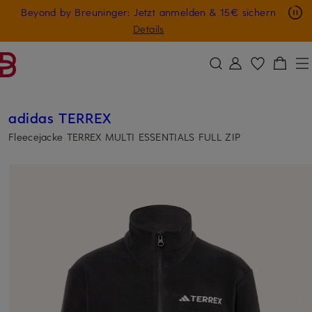
Nur in der App: -10 € auf digitale Geschenkkarten
Beyond by Breuninger: Jetzt anmelden & 15€ sichern
ZUM HAUPTINHALT ÜBERSPRINGEN
ZUM SUCHFELD ÜBERSPRINGE
GESCHENK20
Details
adidas TERREX
Fleecejacke TERREX MULTI ESSENTIALS FULL ZIP